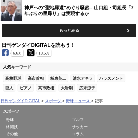
5
神戸への“聖地帰還”めぐり騒然…山口組・司組長「7
年ぶりの里帰り」は実現するか
もっとみる
日刊ゲンダイDIGITALを読もう！
6.6万
18.5万
人気キーワード
高校野球
高市首相
板東英二
清水アキラ
ハラスメント
巨人
ピアノ
高市政権
大岩剛
広末涼子
日刊ゲンダイDIGITAL
スポーツ
野球ニュース
記事
スポーツ
野球
ゴルフ
格闘技
サッカー
その他
コラム