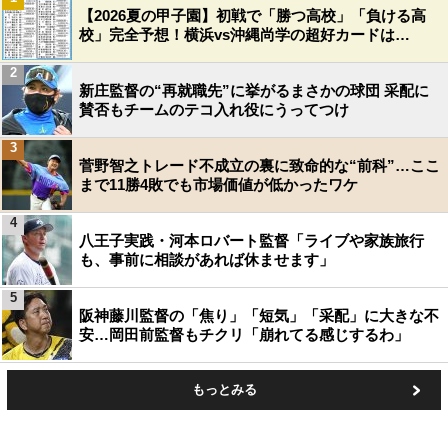
【2026夏の甲子園】初戦で「勝つ高校」「負ける高
校」完全予想！横浜vs沖縄尚学の超好カードは…
2
新庄監督の“再就職先”に挙がるまさかの球団 采配に
賛否もチームのテコ入れ役にうってつけ
3
菅野智之トレード不成立の裏に致命的な“前科”…ここ
まで11勝4敗でも市場価値が低かったワケ
4
八王子実践・河本ロバート監督「ライブや家族旅行
も、事前に相談があれば休ませます」
5
阪神藤川監督の「焦り」「短気」「采配」に大きな不
安…岡田前監督もチクリ「崩れてる感じするわ」
もっとみる