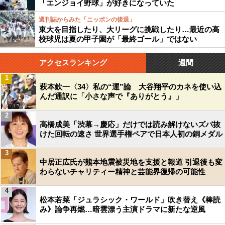
「エンジョイ野球」が好きになっていた
週刊誌からみた「ニッポンの後退」
東大を目指したり、大リーグに挑戦したり…最近の高
校球児は夏の甲子園が「最終ゴール」ではない
アクセスランキング
週間
1
萩本欽一〈34〉私の“運”論 大谷翔平のカネを使い込
んだ通訳に「小さな声で『ありがとう』」
2
高橋成美「渋幕→慶応」だけでは読み解けないズバ抜
けた回転の速さ 世界選手権ペアで日本人初の銅メダル
3
中居正広氏が熊本地震被災地を支援と報道 引退後も変
わらないチャリティー精神と芸能界復帰の可能性
4
松本若菜「ジュラシック・ワールド」吹き替え《棒読
み》論争再燃…暗雲漂う主演ドラマに新たな逆風