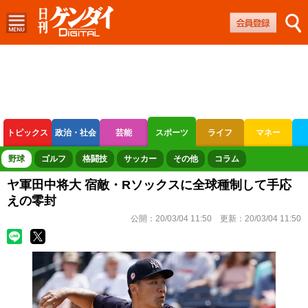
トピックス
政治・社会
芸能
スポーツ
ライフ
マネー
ボートレース
競輪
オートレース
野球
ゴルフ
格闘技
サッカー
その他
コラム
ヤ軍田中将大 宿敵・Rソックスに全球種制して手応
えの零封
公開：
20/03/04 11:50
更新：
20/03/04 11:50