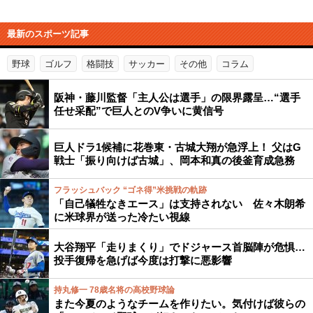
最新のスポーツ記事
野球
ゴルフ
格闘技
サッカー
その他
コラム
阪神・藤川監督「主人公は選手」の限界露呈…“選手
任せ采配”で巨人とのV争いに黄信号
巨人ドラ1候補に花巻東・古城大翔が急浮上！ 父はG
戦士「振り向けば古城」、岡本和真の後釜育成急務
フラッシュバック “ゴネ得”米挑戦の軌跡
「自己犠牲なきエース」は支持されない 佐々木朗希
に米球界が送った冷たい視線
大谷翔平「走りまくり」でドジャース首脳陣が危惧…
投手復帰を急げば今度は打撃に悪影響
持丸修一 78歳名将の高校野球論
また今夏のようなチームを作りたい。気付けば彼らの