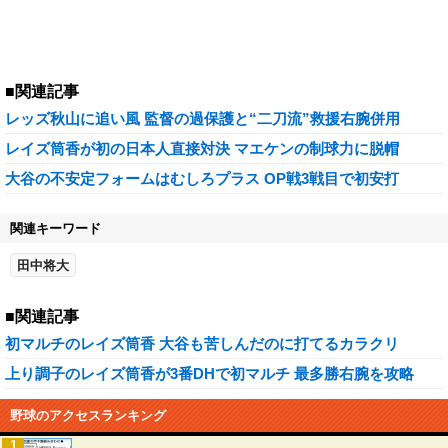
■関連記事
レッズ秋山に追い風 監督の過保護と“二刀流”救援右腕併用
レイズ筒香が初の日本人直接対決 マエケンの制球力に脱帽
大谷の不安定フォームはむしろプラス OP戦3戦目で初安打
関連キーワード
田中将大
■関連記事
初マルチのレイズ筒香 大谷も苦しんだのに打てるカラクリ
上り調子のレイズ筒香が3番DHで初マルチ 最多勝右腕を攻略
野球のアクセスランキング
1