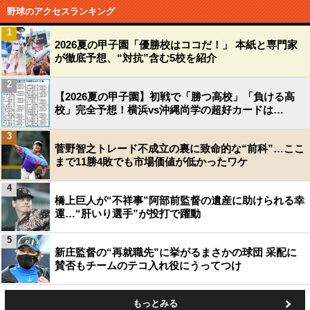
野球のアクセスランキング
1
2026夏の甲子園「優勝校はココだ！」 本紙と専門家
が徹底予想、“対抗”含む5校を紹介
2
【2026夏の甲子園】初戦で「勝つ高校」「負ける高
校」完全予想！横浜vs沖縄尚学の超好カードは…
3
菅野智之トレード不成立の裏に致命的な“前科”…ここ
まで11勝4敗でも市場価値が低かったワケ
4
橋上巨人が“不祥事”阿部前監督の遺産に助けられる幸
運…“肝いり選手”が投打で躍動
5
新庄監督の“再就職先”に挙がるまさかの球団 采配に
賛否もチームのテコ入れ役にうってつけ
もっとみる