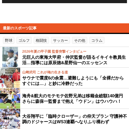
最新のスポーツ記事
野球
ゴルフ
格闘技
サッカー
その他
コラム
2026年夏の甲子園 監督突撃インタビュー
元巨人の東海大甲府・仲沢監督が語るイキイキ教員生
活…指導には原辰徳&星野仙一のエッセンス
山﨑武司 これが俺の生きる道
サウナで震度6の余震…避難しようにも「全裸だから
すぐには…」と妙に冷静だった
海舟&航大のモテモテ佐野兄弟は移籍金総額140億円
さらに森保一監督まで抱え「ウドン」はウハウハ！
大谷翔平に「臨時クローザー」の仰天プラン 守護神不
調のドジャースはWS3連覇へなりふり構わず