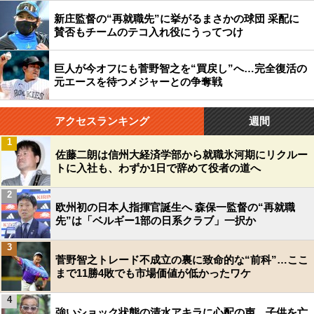
新庄監督の“再就職先”に挙がるまさかの球団 采配に
賛否もチームのテコ入れ役にうってつけ
巨人が今オフにも菅野智之を“買戻し”へ…完全復活の
元エースを待つメジャーとの争奪戦
アクセスランキング
週間
1
佐藤二朗は信州大経済学部から就職氷河期にリクルー
トに入社も、わずか1日で辞めて役者の道へ
2
欧州初の日本人指揮官誕生へ 森保一監督の“再就職
先”は「ベルギー1部の日系クラブ」一択か
3
菅野智之トレード不成立の裏に致命的な“前科”…ここ
まで11勝4敗でも市場価値が低かったワケ
4
強いショック状態の清水アキラに心配の声…子供を亡