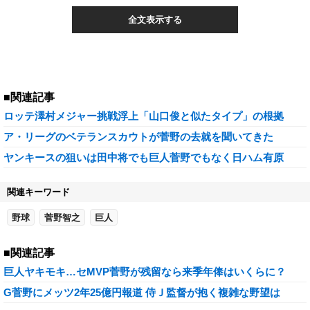
全文表示する
■関連記事
ロッテ澤村メジャー挑戦浮上「山口俊と似たタイプ」の根拠
ア・リーグのベテランスカウトが菅野の去就を聞いてきた
ヤンキースの狙いは田中将でも巨人菅野でもなく日ハム有原
関連キーワード
野球
菅野智之
巨人
■関連記事
巨人ヤキモキ…セMVP菅野が残留なら来季年俸はいくらに？
G菅野にメッツ2年25億円報道 侍Ｊ監督が抱く複雑な野望は