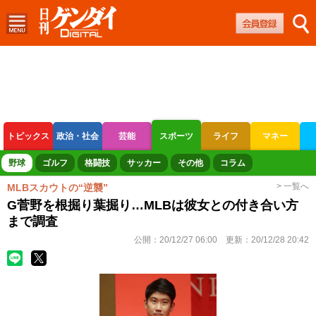
トピックス
政治・社会
芸能
スポーツ
ライフ
マネー
ボートレース
競輪
オートレース
野球
ゴルフ
格闘技
サッカー
その他
コラム
> 一覧へ
MLBスカウトの“逆襲”
G菅野を根掘り葉掘り…MLBは彼女との付き合い方
まで調査
公開：
20/12/27 06:00
更新：
20/12/28 20:42