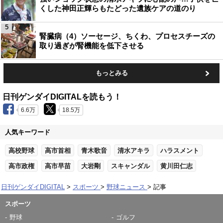
くした神田正輝らもたどった遺族ケアの道のり
5
腎臓病（4）ソーセージ、ちくわ、プロセスチーズの
取り過ぎが腎機能を低下させる
もっとみる
日刊ゲンダイDIGITALを読もう！
6.6万
18.5万
人気キーワード
高校野球
高市首相
青木歌音
清水アキラ
ハラスメント
高市政権
高市早苗
大岩剛
スキャンダル
黄川田仁志
日刊ゲンダイDIGITAL
スポーツ
野球ニュース
記事
スポーツ
野球
ゴルフ