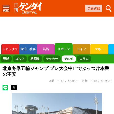
トピックス
政治・社会
芸能
スポーツ
ライフ
マネー
ボートレース
競輪
オートレース
野球
ゴルフ
格闘技
サッカー
その他
コラム
北京冬季五輪ジャンプ プレ大会中止でぶっつけ本番
の不安
公開：
21/02/14 06:00
更新：
21/02/14 06:00