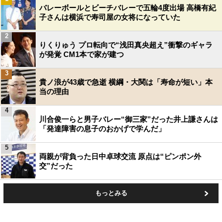
バレーボールとビーチバレーで五輪4度出場 高橋有紀
子さんは横浜で寿司屋の女将になっていた
2
りくりゅう プロ転向で“浅田真央超え”衝撃のギャラ
が発覚 CM1本で家が建つ
3
貴ノ浪が43歳で急逝 横綱・大関は「寿命が短い」本
当の理由
4
川合俊一らと男子バレー“御三家”だった井上謙さんは
「発達障害の息子のおかげで学んだ」
5
両親が背負った日中卓球交流 原点は“ピンポン外
交”だった
もっとみる