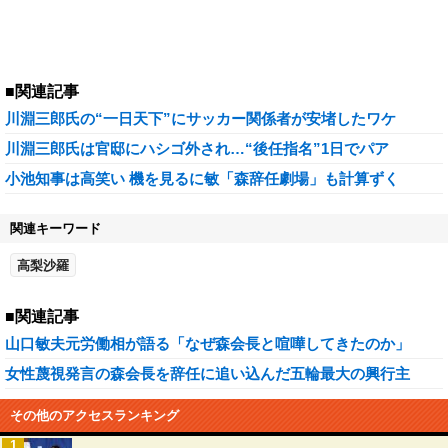
■関連記事
川淵三郎氏の“一日天下”にサッカー関係者が安堵したワケ
川淵三郎氏は官邸にハシゴ外され…“後任指名”1日でパア
小池知事は高笑い 機を見るに敏「森辞任劇場」も計算ずく
関連キーワード
高梨沙羅
■関連記事
山口敏夫元労働相が語る「なぜ森会長と喧嘩してきたのか」
女性蔑視発言の森会長を辞任に追い込んだ五輪最大の興行主
その他のアクセスランキング
1