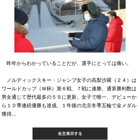
昨年からわかっていることだが、選手にとっては痛い。
ノルディックスキー・ジャンプ女子の高梨沙羅（２４）は
ワールドカップ（Ｗ杯）第６戦、７戦に連勝。通算勝利数は
男女通じて歴代最多の５９に更新。女子で唯一、デビューか
ら１０季連続優勝も達成。１年後の北京冬季五輪で金メダル
獲得…
全文表示する