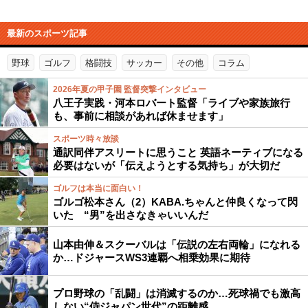
最新のスポーツ記事
野球
ゴルフ
格闘技
サッカー
その他
コラム
2026年夏の甲子園 監督突撃インタビュー
八王子実践・河本ロバート監督「ライブや家族旅行
も、事前に相談があれば休ませます」
スポーツ時々放談
通訳同伴アスリートに思うこと 英語ネーティブになる
必要はないが「伝えようとする気持ち」が大切だ
ゴルフは本当に面白い！
ゴルゴ松本さん（2）KABA.ちゃんと仲良くなって閃
いた “男”を出さなきゃいいんだ
山本由伸＆スクーバルは「伝説の左右両輪」になれる
か…ドジャースWS3連覇へ相乗効果に期待
プロ野球の「乱闘」は消滅するのか…死球禍でも激高
しない“侍ジャパン世代”の距離感