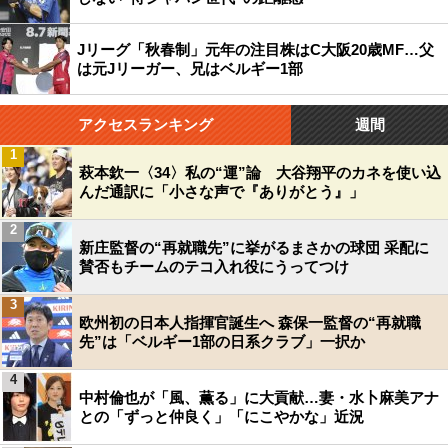
Jリーグ「秋春制」元年の注目株はC大阪20歳MF…父
は元Jリーガー、兄はベルギー1部
アクセスランキング
週間
1
萩本欽一〈34〉私の“運”論 大谷翔平のカネを使い込
んだ通訳に「小さな声で『ありがとう』」
2
新庄監督の“再就職先”に挙がるまさかの球団 采配に
賛否もチームのテコ入れ役にうってつけ
3
欧州初の日本人指揮官誕生へ 森保一監督の“再就職
先”は「ベルギー1部の日系クラブ」一択か
4
中村倫也が「風、薫る」に大貢献…妻・水卜麻美アナ
との「ずっと仲良く」「にこやかな」近況