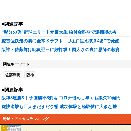
■関連記事
“親分の孫”野球エリート元慶大生 給付金詐欺で逮捕後の今
虎首位快走の裏に金本ドラフト！ 大山“生え抜き4番”で覚醒
阪神・佐藤輝は叱責翌日に好打撃！図太さの裏に恩師の教育
関連キーワード
佐藤輝明
阪神
■関連記事
阪神8連勝&甲子園勝率8割も コロナ恨めし早くも損失10億円
虎快進撃も巨人まだまだ余裕 成功体験と経験値に大きな差
野球のアクセスランキング
1