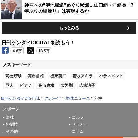
神戸への“聖地帰還”めぐり騒然…山口組・司組長「7
年ぶりの里帰り」は実現するか
もっとみる
日刊ゲンダイDIGITALを読もう！
6.6万
18.5万
人気キーワード
高校野球
高市首相
板東英二
清水アキラ
ハラスメント
巨人
ピアノ
高市政権
大岩剛
広末涼子
日刊ゲンダイDIGITAL
スポーツ
野球ニュース
記事
スポーツ
野球
ゴルフ
格闘技
サッカー
その他
コラム