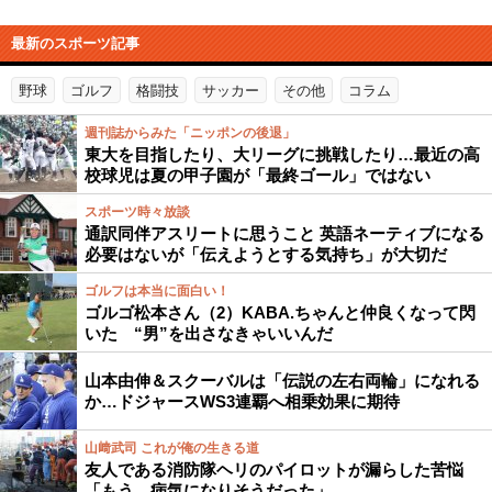
最新のスポーツ記事
野球
ゴルフ
格闘技
サッカー
その他
コラム
週刊誌からみた「ニッポンの後退」
東大を目指したり、大リーグに挑戦したり…最近の高
校球児は夏の甲子園が「最終ゴール」ではない
スポーツ時々放談
通訳同伴アスリートに思うこと 英語ネーティブになる
必要はないが「伝えようとする気持ち」が大切だ
ゴルフは本当に面白い！
ゴルゴ松本さん（2）KABA.ちゃんと仲良くなって閃
いた “男”を出さなきゃいいんだ
山本由伸＆スクーバルは「伝説の左右両輪」になれる
か…ドジャースWS3連覇へ相乗効果に期待
山﨑武司 これが俺の生きる道
友人である消防隊ヘリのパイロットが漏らした苦悩
「もう、病気になりそうだった」