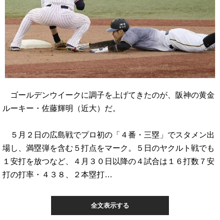
ゴールデンウイークに調子を上げてきたのが、阪神の黄金
ルーキー・佐藤輝明（近大）だ。
５月２日の広島戦でプロ初の「４番・三塁」でスタメン出
場し、満塁弾を含む５打点をマーク。５日のヤクルト戦でも
１安打を放つなど、４月３０日以降の４試合は１６打数７安
打の打率・４３８、２本塁打…
全文表示する