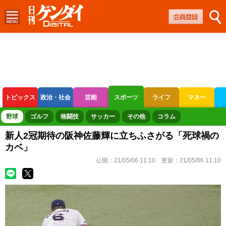
トピックス
政治・社会
芸能
スポーツ
ライフ
マネー
ボートレース
競輪
オートレース
野球
ゴルフ
格闘技
サッカー
その他
コラム
新人2冠期待の阪神佐藤輝に立ちふさがる「死球禍の
カベ」
公開：
21/05/06 11:10
更新：
21/05/06 11:10