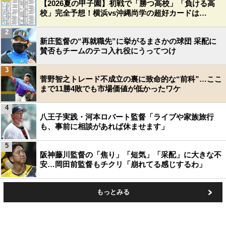
【2026夏の甲子園】初戦で「勝つ高校」「負ける高
校」完全予想！横浜vs沖縄尚学の超好カードは…
2
新庄監督の“再就職先”に挙がるまさかの球団 采配に
賛否もチームのテコ入れ役にうってつけ
3
菅野智之トレード不成立の裏に致命的な“前科”…ここ
まで11勝4敗でも市場価値が低かったワケ
4
八王子実践・河本ロバート監督「ライブや家族旅行
も、事前に相談があれば休ませます」
5
阪神藤川監督の「焦り」「短気」「采配」に大きな不
安…岡田前監督もチクリ「崩れてる感じするわ」
もっとみる