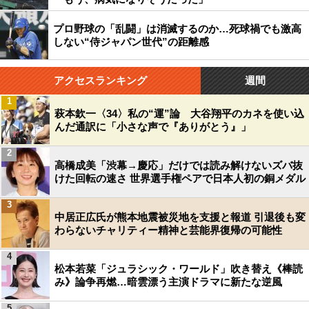
プロ野球の「乱闘」は消滅するのか…死球禍でも激高
しない“侍ジャパン世代”の距離感
アクセスランキング
週間
1
萩本欽一〈34〉私の“運”論 大谷翔平のカネを使い込
んだ通訳に「小さな声で『ありがとう』」
2
高橋成美「渋幕→慶応」だけでは読み解けないズバ抜
けた回転の速さ 世界選手権ペアで日本人初の銅メダル
3
中居正広氏が熊本地震被災地を支援と報道 引退後も変
わらないチャリティー精神と芸能界復帰の可能性
4
松本若菜「ジュラシック・ワールド」吹き替え《棒読
み》論争再燃…暗雲漂う主演ドラマに新たな逆風
5