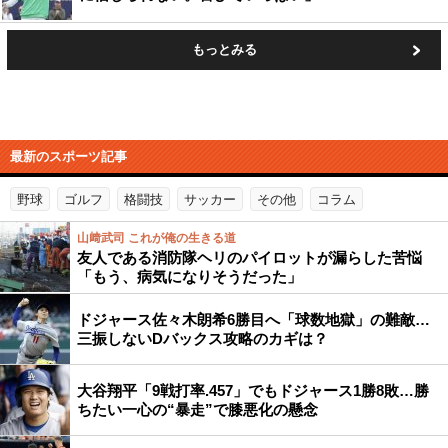
もっとみる
最新のスポーツ記事
野球
ゴルフ
格闘技
サッカー
その他
コラム
山﨑武司 これが俺の生きる道
友人である消防隊ヘリのパイロットが漏らした苦悩
「もう、病気になりそうだった」
ドジャース佐々木朗希6勝目へ「球数地獄」の難敵…
三振しないDバックス攻略のカギは？
大谷翔平「9戦打率.457」でもドジャース1勝8敗…勝
ちたい一心の“暴走”で膝悪化の懸念