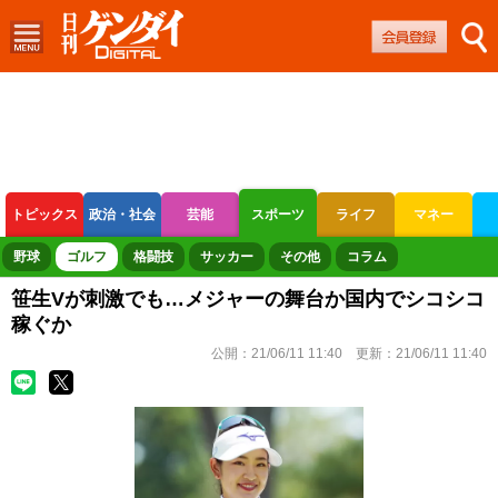
トピックス
政治・社会
芸能
スポーツ
ライフ
マネー
ボートレース
競輪
オートレース
野球
ゴルフ
格闘技
サッカー
その他
コラム
笹生Vが刺激でも…メジャーの舞台か国内でシコシコ
稼ぐか
公開：
21/06/11 11:40
更新：
21/06/11 11:40