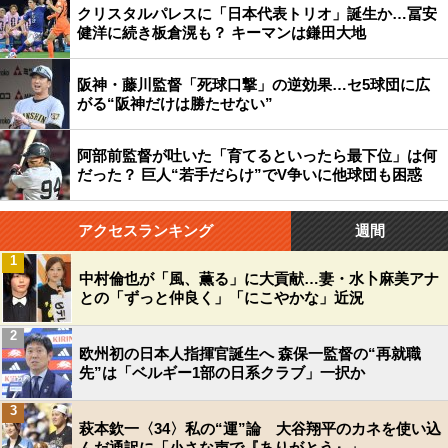
クリスタルパレスに「日本代表トリオ」誕生か…冨安
健洋に続き板倉滉も？ キーマンは鎌田大地
阪神・藤川監督「死球口撃」の逆効果…セ5球団に広
がる“阪神だけは勝たせない”
阿部前監督が吐いた「育てるといったら最下位」は何
だった？ 巨人“若手だらけ”でV争いに他球団も困惑
アクセスランキング
週間
1
中村倫也が「風、薫る」に大貢献…妻・水卜麻美アナ
との「ずっと仲良く」「にこやかな」近況
2
欧州初の日本人指揮官誕生へ 森保一監督の“再就職
先”は「ベルギー1部の日系クラブ」一択か
3
萩本欽一〈34〉私の“運”論 大谷翔平のカネを使い込
んだ通訳に「小さな声で『ありがとう』」