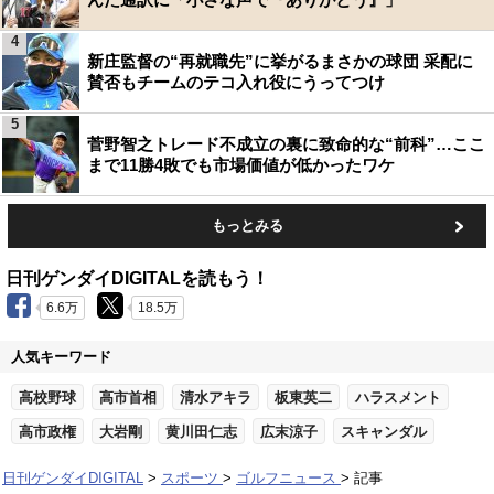
4
新庄監督の“再就職先”に挙がるまさかの球団 采配に
賛否もチームのテコ入れ役にうってつけ
5
菅野智之トレード不成立の裏に致命的な“前科”…ここ
まで11勝4敗でも市場価値が低かったワケ
もっとみる
日刊ゲンダイDIGITALを読もう！
6.6万
18.5万
人気キーワード
高校野球
高市首相
清水アキラ
板東英二
ハラスメント
高市政権
大岩剛
黄川田仁志
広末涼子
スキャンダル
日刊ゲンダイDIGITAL
スポーツ
ゴルフニュース
記事