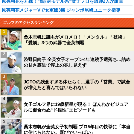
原英莉花を丸裸！“8頭身モデル系”女子プロを恩師2人が証言
原英莉花メジャーVで女軍団3勝 ジャンボ尾崎ユニーク指導
ゴルフのアクセスランキング
1
桑木志帆に誰もがメロメロ！「メンタル」「技術」
「愛嬌」3つの武器で全英制覇
2
渋野日向子 全英女子オープン4年連続予選落ち…詰め
の甘さ露呈で浮上の兆し見えず
3
JGTOの残念すぎる体たらく…選手の「営業」で試合
が増えたと喜んではいられない
4
女子ゴルフ界に19歳新星が現る！ ほんわかビジュア
ルに似合わぬ“ド根性”エピソードも
5
桑木志帆が全英女子初制覇 プロ5年目の快挙に「本当
に信じられない。喜びでいっぱい」