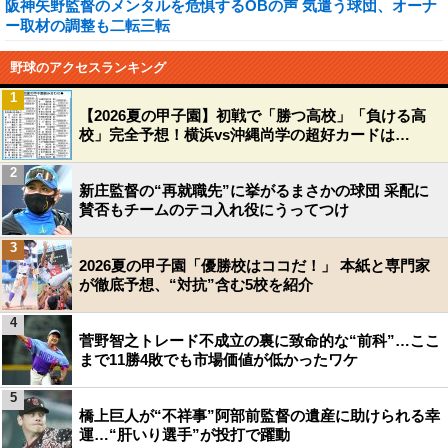
阪神矢野監督のメンタルを危惧するOBの声 気遣う球団、オーナ
ー取材の調整も二転三転
野球のアクセスランキング
1
【2026夏の甲子園】初戦で「勝つ高校」「負ける高
校」完全予想！横浜vs沖縄尚学の超好カードは…
2
新庄監督の“再就職先”に挙がるまさかの球団 采配に
賛否もチームのテコ入れ役にうってつけ
3
2026夏の甲子園「優勝校はココだ！」 本紙と専門家
が徹底予想、“対抗”含む5校を紹介
4
菅野智之トレード不成立の裏に致命的な“前科”…ここ
まで11勝4敗でも市場価値が低かったワケ
5
橋上巨人が“不祥事”阿部前監督の遺産に助けられる幸
運…“肝いり選手”が投打で躍動