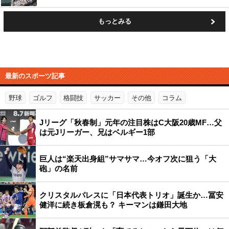
もっとみる
最新のスポーツ記事
野球
ゴルフ
格闘技
サッカー
その他
コラム
Jリーグ「秋春制」元年の注目株はC大阪20歳MF…父
は元Jリーガー、兄はベルギー1部
巨人は“楽天出身組”サマサマ…今オフ次に狙う「大
砲」の名前
クリスタルパレスに「日本代表トリオ」誕生か…冨安
健洋に続き板倉滉も？ キーマンは鎌田大地