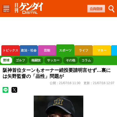
トピックス
政治・社会
芸能
スポーツ
ライフ
マネー
ボートレース
競輪
オートレース
野球
ゴルフ
格闘技
サッカー
その他
コラム
阪神首位ターンもオーナー続投要請明言せず…裏に
は矢野監督の「品性」問題が
公開：
21/07/16 11:30
更新：
21/07/16 12:07