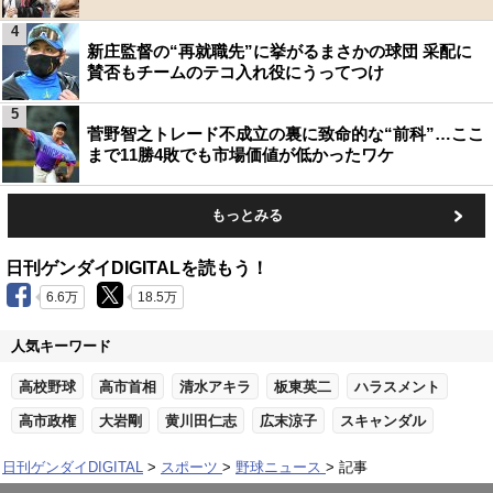
4
新庄監督の“再就職先”に挙がるまさかの球団 采配に
賛否もチームのテコ入れ役にうってつけ
5
菅野智之トレード不成立の裏に致命的な“前科”…ここ
まで11勝4敗でも市場価値が低かったワケ
もっとみる
日刊ゲンダイDIGITALを読もう！
6.6万
18.5万
人気キーワード
高校野球
高市首相
清水アキラ
板東英二
ハラスメント
高市政権
大岩剛
黄川田仁志
広末涼子
スキャンダル
日刊ゲンダイDIGITAL
スポーツ
野球ニュース
記事