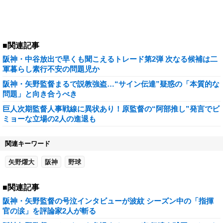
■関連記事
阪神・中谷放出で早くも聞こえるトレード第2弾 次なる候補は二
軍暮らし素行不安の問題児か
阪神・矢野監督まるで説教強盗…“サイン伝達”疑惑の「本質的な
問題」と向き合うべき
巨人次期監督人事戦線に異状あり！原監督の“阿部推し”発言でビ
ミョーな立場の2人の進退も
関連キーワード
矢野燿大
阪神
野球
■関連記事
阪神・矢野監督の号泣インタビューが波紋 シーズン中の「指揮
官の涙」を評論家2人が斬る