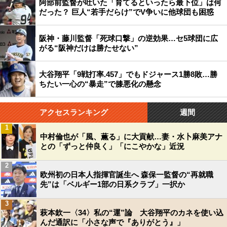
阿部前監督が吐いた「育てるといったら最下位」は何
だった？ 巨人“若手だらけ”でV争いに他球団も困惑
阪神・藤川監督「死球口撃」の逆効果…セ5球団に広
がる“阪神だけは勝たせない”
大谷翔平「9戦打率.457」でもドジャース1勝8敗…勝
ちたい一心の“暴走”で膝悪化の懸念
アクセスランキング
週間
1
中村倫也が「風、薫る」に大貢献…妻・水卜麻美アナ
との「ずっと仲良く」「にこやかな」近況
2
欧州初の日本人指揮官誕生へ 森保一監督の“再就職
先”は「ベルギー1部の日系クラブ」一択か
3
萩本欽一〈34〉私の“運”論 大谷翔平のカネを使い込
んだ通訳に「小さな声で『ありがとう』」