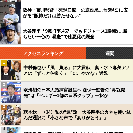
阪神・藤川監督「死球口撃」の逆効果…セ5球団に広
がる“阪神だけは勝たせない”
大谷翔平「9戦打率.457」でもドジャース1勝8敗…勝
ちたい一心の“暴走”で膝悪化の懸念
アクセスランキング
週間
1
中村倫也が「風、薫る」に大貢献…妻・水卜麻美アナ
との「ずっと仲良く」「にこやかな」近況
2
欧州初の日本人指揮官誕生へ 森保一監督の“再就職
先”は「ベルギー1部の日系クラブ」一択か
3
萩本欽一〈34〉私の“運”論 大谷翔平のカネを使い込
んだ通訳に「小さな声で『ありがとう』」
4