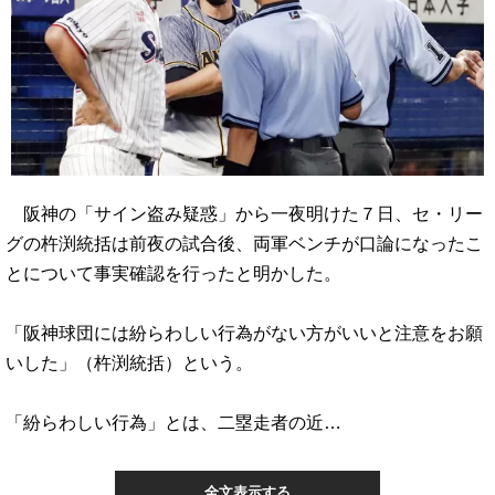
阪神の「サイン盗み疑惑」から一夜明けた７日、セ・リー
グの杵渕統括は前夜の試合後、両軍ベンチが口論になったこ
とについて事実確認を行ったと明かした。
「阪神球団には紛らわしい行為がない方がいいと注意をお願
いした」（杵渕統括）という。
「紛らわしい行為」とは、二塁走者の近…
全文表示する