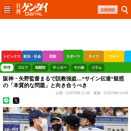
トピックス
政治・社会
芸能
スポーツ
ライフ
マネー
ボートレース
競輪
オートレース
野球
ゴルフ
格闘技
サッカー
その他
コラム
阪神・矢野監督まるで説教強盗…“サイン伝達”疑惑
の「本質的な問題」と向き合うべき
公開：
21/07/08 11:30
更新：
21/07/08 13:43