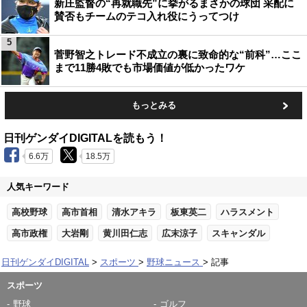
新庄監督の“再就職先”に挙がるまさかの球団 采配に
賛否もチームのテコ入れ役にうってつけ
5
菅野智之トレード不成立の裏に致命的な“前科”…ここ
まで11勝4敗でも市場価値が低かったワケ
もっとみる
日刊ゲンダイDIGITALを読もう！
6.6万
18.5万
人気キーワード
高校野球
高市首相
清水アキラ
板東英二
ハラスメント
高市政権
大岩剛
黄川田仁志
広末涼子
スキャンダル
日刊ゲンダイDIGITAL
スポーツ
野球ニュース
記事
スポーツ
野球
ゴルフ