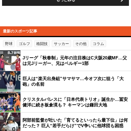
最新のスポーツ記事
野球
ゴルフ
格闘技
サッカー
その他
コラム
Jリーグ「秋春制」元年の注目株はC大阪20歳MF…父
は元Jリーガー、兄はベルギー1部
巨人は“楽天出身組”サマサマ…今オフ次に狙う「大
砲」の名前
クリスタルパレスに「日本代表トリオ」誕生か…冨安
健洋に続き板倉滉も？ キーマンは鎌田大地
阿部前監督が吐いた「育てるといったら最下位」は何
だった？ 巨人“若手だらけ”でV争いに他球団も困惑