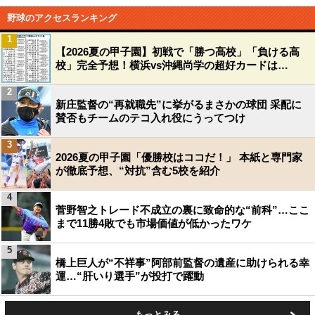
野球のアクセスランキング
1
【2026夏の甲子園】初戦で「勝つ高校」「負ける高
校」完全予想！横浜vs沖縄尚学の超好カードは…
2
新庄監督の“再就職先”に挙がるまさかの球団 采配に
賛否もチームのテコ入れ役にうってつけ
3
2026夏の甲子園「優勝校はココだ！」 本紙と専門家
が徹底予想、“対抗”含む5校を紹介
4
菅野智之トレード不成立の裏に致命的な“前科”…ここ
まで11勝4敗でも市場価値が低かったワケ
5
橋上巨人が“不祥事”阿部前監督の遺産に助けられる幸
運…“肝いり選手”が投打で躍動
もっとみる