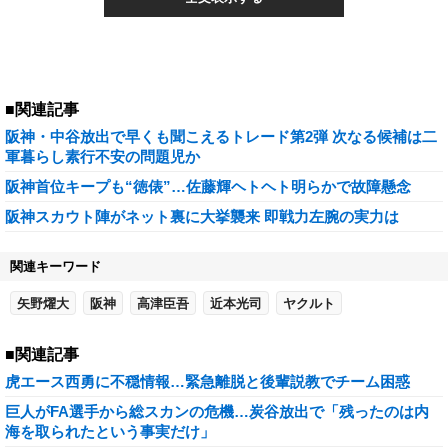
■関連記事
阪神・中谷放出で早くも聞こえるトレード第2弾 次なる候補は二
軍暮らし素行不安の問題児か
阪神首位キープも“徳俵”…佐藤輝ヘトヘト明らかで故障懸念
阪神スカウト陣がネット裏に大挙襲来 即戦力左腕の実力は
関連キーワード
矢野燿大
阪神
高津臣吾
近本光司
ヤクルト
■関連記事
虎エース西勇に不穏情報…緊急離脱と後輩説教でチーム困惑
巨人がFA選手から総スカンの危機…炭谷放出で「残ったのは内
海を取られたという事実だけ」