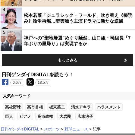
4
松本若菜「ジュラシック・ワールド」吹き替え《棒読
み》論争再燃…暗雲漂う主演ドラマに新たな逆風
5
神戸への“聖地帰還”めぐり騒然…山口組・司組長「7
年ぶりの里帰り」は実現するか
もっとみる
日刊ゲンダイDIGITALを読もう！
6.6万
18.5万
人気キーワード
高校野球
高市首相
板東英二
清水アキラ
ハラスメント
巨人
ピアノ
高市政権
大岩剛
広末涼子
日刊ゲンダイDIGITAL
スポーツ
野球ニュース
記事