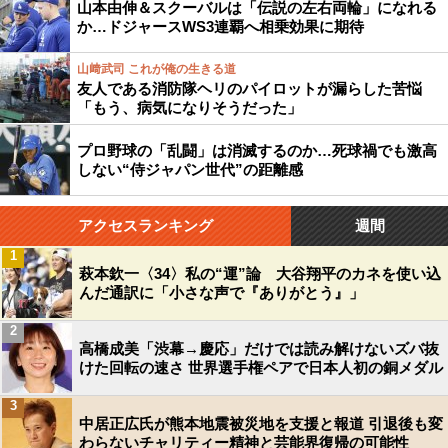
山本由伸＆スクーバルは「伝説の左右両輪」になれる
か…ドジャースWS3連覇へ相乗効果に期待
山﨑武司 これが俺の生きる道
友人である消防隊ヘリのパイロットが漏らした苦悩
「もう、病気になりそうだった」
プロ野球の「乱闘」は消滅するのか…死球禍でも激高
しない“侍ジャパン世代”の距離感
アクセスランキング
週間
1
萩本欽一〈34〉私の“運”論 大谷翔平のカネを使い込
んだ通訳に「小さな声で『ありがとう』」
2
高橋成美「渋幕→慶応」だけでは読み解けないズバ抜
けた回転の速さ 世界選手権ペアで日本人初の銅メダル
3
中居正広氏が熊本地震被災地を支援と報道 引退後も変
わらないチャリティー精神と芸能界復帰の可能性