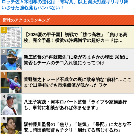
ロッテ佐々木朗希の進化は「青写真」以上 楽天打線キリキリ舞
いさせた強心臓もハンパない！
野球のアクセスランキング
1
【2026夏の甲子園】初戦で「勝つ高校」「負ける高
校」完全予想！横浜vs沖縄尚学の超好カードは…
2
新庄監督の“再就職先”に挙がるまさかの球団 采配に
賛否もチームのテコ入れ役にうってつけ
3
菅野智之トレード不成立の裏に致命的な“前科”…ここ
まで11勝4敗でも市場価値が低かったワケ
4
八王子実践・河本ロバート監督「ライブや家族旅行
も、事前に相談があれば休ませます」
5
阪神藤川監督の「焦り」「短気」「采配」に大きな不
安…岡田前監督もチクリ「崩れてる感じするわ」