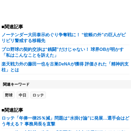
■関連記事
ノーテンダー大田泰示めぐり争奪戦に！ “蚊帳の外”の巨人がピ
リピリ警戒する移籍先
プロ野球の契約交渉は“銭闘”だけじゃない！ 球界OBが明かす
「私はこんなことを訴えた」
楽天戦力外の藤田一也を古巣DeNAが獲得 評価された「精神的支
柱」とは
関連キーワード
野球
中日
ロッテ
■関連記事
ロッテ「年俸一律25％減」問題は“水掛け論”に発展…選手会はど
う考える？ 事務局長を直撃