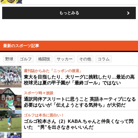
もっとみる
最新のスポーツ記事
野球
ゴルフ
格闘技
サッカー
その他
コラム
週刊誌からみた「ニッポンの後退」
東大を目指したり、大リーグに挑戦したり…最近の高
校球児は夏の甲子園が「最終ゴール」ではない
スポーツ時々放談
通訳同伴アスリートに思うこと 英語ネーティブになる
必要はないが「伝えようとする気持ち」が大切だ
ゴルフは本当に面白い！
ゴルゴ松本さん（2）KABA.ちゃんと仲良くなって閃
いた “男”を出さなきゃいいんだ