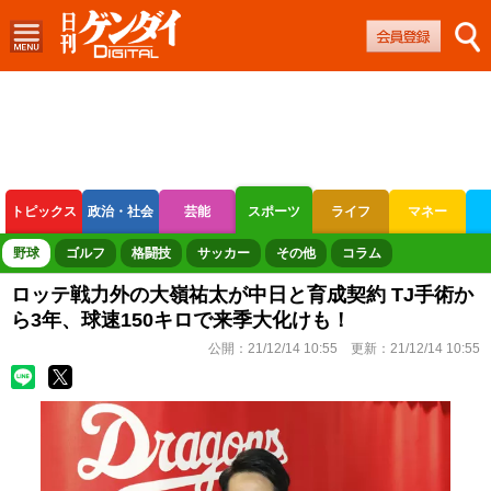
トピックス
政治・社会
芸能
スポーツ
ライフ
マネー
ボートレース
競輪
オートレース
野球
ゴルフ
格闘技
サッカー
その他
コラム
ロッテ戦力外の大嶺祐太が中日と育成契約 TJ手術か
ら3年、球速150キロで来季大化けも！
公開：
21/12/14 10:55
更新：
21/12/14 10:55