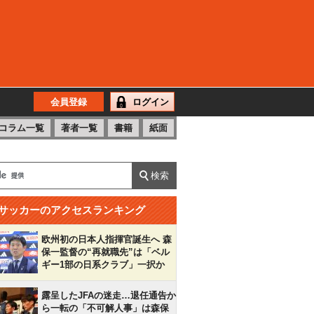
会員登録
ログイン
コラム一覧
著者一覧
書籍
紙面
サッカーのアクセスランキング
欧州初の日本人指揮官誕生へ 森
保一監督の“再就職先”は「ベル
ギー1部の日系クラブ」一択か
露呈したJFAの迷走…退任通告か
ら一転の「不可解人事」は森保