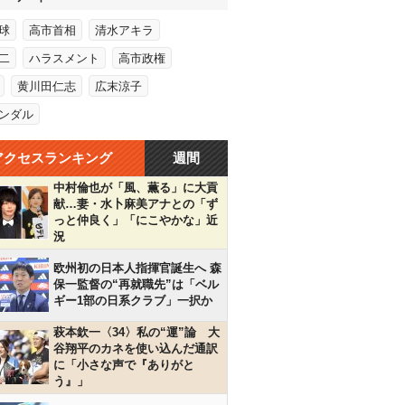
球
高市首相
清水アキラ
二
ハラスメント
高市政権
黄川田仁志
広末涼子
ンダル
アクセスランキング
週間
中村倫也が「風、薫る」に大貢
献…妻・水卜麻美アナとの「ず
っと仲良く」「にこやかな」近
況
欧州初の日本人指揮官誕生へ 森
保一監督の“再就職先”は「ベル
ギー1部の日系クラブ」一択か
萩本欽一〈34〉私の“運”論 大
谷翔平のカネを使い込んだ通訳
に「小さな声で『ありがと
う』」