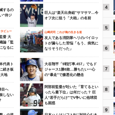
4
滅するの
巨人は“楽天出身組”サマサマ…今
い“侍ジ
オフ次に狙う「大砲」の名前
5
ンタビュー
山﨑武司 これが俺の生きる道
監督 大
友人である消防隊ヘリのパイロッ
織論「監
トが漏らした苦悩「もう、病気に
になるに
6
なりそうだった」
本代表ト
大谷翔平「9戦打率.457」でもド
7
に続き板
ジャース1勝8敗…勝ちたい一心
田大地
の“暴走”で膝悪化の懸念
阿部前監督が吐いた「育てるとい
8
勝目へ
ったら最下位」は何だった？ 巨
振しない
人“若手だらけ”でV争いに他球団
？
も困惑
9
撃」の逆
日本ハムはソフトBに対抗心むき