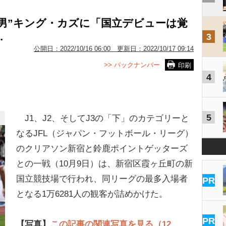
男”キング・カズに「国立デビューは覚
…
3
公開日：
2022/10/16 06:00
更新日：
2022/10/17 09:14
>> バックナンバー
印刷
4
5
J1、J2、そしてJ3の「下」のカテゴリーと
なるJFL（ジャパン・フットボール・リーグ）
のクリアソン新宿と鈴鹿ポイントゲッターズ
との一戦（10月9日）は、新宿区霞ヶ丘町の新
国立競技場で行われ、同リーグの最多入場者
PR
となる1万6281人の観客が詰めかけた。
PR
【写真】
この記事の関連写真を見る（12