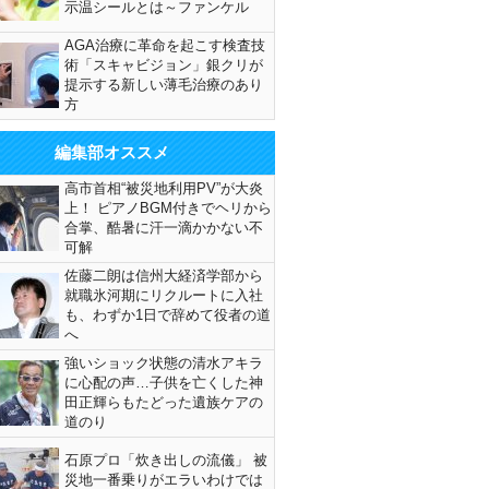
示温シールとは～ファンケル
AGA治療に革命を起こす検査技
術「スキャビジョン」銀クリが
提示する新しい薄毛治療のあり
方
編集部オススメ
高市首相“被災地利用PV”が大炎
上！ ピアノBGM付きでヘリから
合掌、酷暑に汗一滴かかない不
可解
佐藤二朗は信州大経済学部から
就職氷河期にリクルートに入社
も、わずか1日で辞めて役者の道
へ
強いショック状態の清水アキラ
に心配の声…子供を亡くした神
田正輝らもたどった遺族ケアの
道のり
石原プロ「炊き出しの流儀」 被
災地一番乗りがエラいわけでは