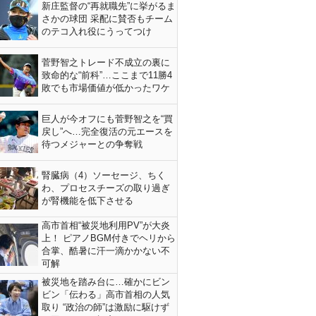
新庄監督の“再就職先”に挙がるま
さかの球団 采配に賛否もチーム
のテコ入れ役にうってつけ
菅野智之トレード不成立の裏に
致命的な“前科”…ここまで11勝4
敗でも市場価値が低かったワケ
巨人が今オフにも菅野智之を“買
戻し”へ…完全復活の元エースを
待つメジャーとの争奪戦
腎臓病（4）ソーセージ、ちく
わ、プロセスチーズの取り過ぎ
が腎機能を低下させる
高市首相“被災地利用PV”が大炎
上！ ピアノBGM付きでヘリから
合掌、酷暑に汗一滴かかない不
可解
被災地を踏み台に…確かにビン
ビン「伝わる」高市首相の人気
取り “政治の師”は激励に駆けず