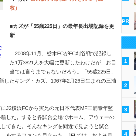
枚）
PR
■カズが「55歳225日」の最年長出場記録を更
新
で
2008年11月、栃木FCがFC刈谷戦で記録し
ミ
1
た1万3821人を大幅に更新したわけだが、お目
当ては言うまでもないだろう。「55歳225日」
新したキング・カズ、1967年2月26日生まれの三浦
2
J2横浜FCから実兄の元日本代表MF三浦泰年監
3
移籍した。すると各試合会場でホーム、アウェーの
員してきた。そんなキングを間近で見ようと試合
4
」をするファンも目立った。JFLでは、およそ見