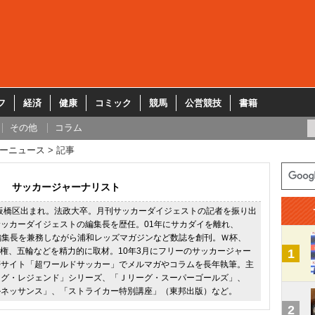
フ
経済
健康
コミック
競馬
公営競技
書籍
その他
コラム
ーニュース
記事
サッカージャーナリスト
都板橋区出まれ。法政大卒。月刊サッカーダイジェストの記者を振り出
ッカーダイジェストの編集長を歴任。01年にサカダイを離れ、
02の編集長を兼務しながら浦和レッズマガジンなど数誌を創刊。Ｗ杯、
手権、五輪などを精力的に取材。10年3月にフリーのサッカージャー
1
帯サイト「超ワールドサッカー」でメルマガやコラムを長年執筆。主
ーグ・レジェンド」シリーズ、「Ｊリーグ・スーパーゴールズ」、
ルネッサンス」、「ストライカー特別講座」（東邦出版）など。
2