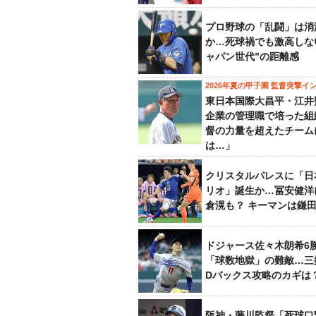
プロ野球の「乱闘」は消
か…死球禍でも激高しな
ャパン世代”の距離感
2026年夏の甲子園 監督突撃イ
東日本国際大昌平・江井
企業の管理職で培った組
督の力量を超えたチーム
は…」
クリスタルパレスに「日
リオ」誕生か…冨安健洋
倉滉も？ キーマンは鎌
ドジャース佐々木朗希6
「球数地獄」の難敵…三
Dバックス攻略のカギは
阪神・藤川監督「死球口