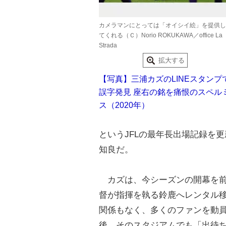
カメラマンにとっては「オイシイ絵」を提供し
てくれる（Ｃ）Norio ROKUKAWA／office La
Strada
拡大する
【写真】三浦カズのLINEスタンプ
誤字発見 座右の銘を痛恨のスペル
ス（2020年）
というJFLの最年長出場記録を更
知良だ。
カズは、今シーズンの開幕を前に
督が指揮を執る鈴鹿へレンタル
関係もなく、多くのファンを動
後、そのスタジアムでも「出待ち