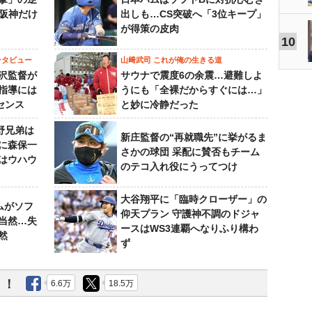
“阪神だけ
出しも…CS突破へ「3位キープ」
が得策の皮肉
10
ンタビュー
山﨑武司 これが俺の生きる道
沢監督が
サウナで震度6の余震…避難しよ
指導には
うにも「全裸だからすぐには…」
センス
と妙に冷静だった
野兄弟は
新庄監督の“再就職先”に挙がるま
らに森保一
さかの球団 采配に賛否もチーム
はウハウ
のテコ入れ役にうってつけ
大谷翔平に「臨時クローザー」の
ムがソフ
仰天プラン 守護神不調のドジャ
当然…失
ースはWS3連覇へなりふり構わ
然
ず
う！
6.6万
18.5万