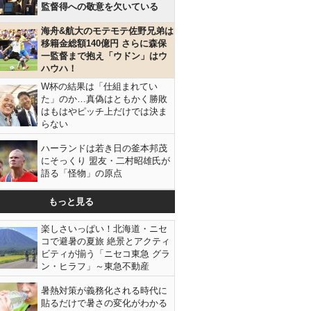
監督得への敬意を欠いている
海舟&航大のモテモテ佐野兄弟は
移籍金総額140億円 さらに森保
一監督まで抱え「ウドン」はウ
ハウハ！
W杯の結果は「仕組まれてい
た」のか…真偽はともかく勝敗
はもはやピッチ上だけでは決ま
らない
ハーランドは若き日の釜本邦茂
にそっくり 盟友・二村昭雄氏が
語る「怪物」の原点
もっと見る
楽しさいっぱい！北海道・ニセ
コで避暑の夏旅 絶景とアクティ
ビティが揃う「ニセコ東急 グラ
ン・ヒラフ」～東急不動産
暑熱対策が義務化される時代に
貼るだけで暑さの変化がわかる