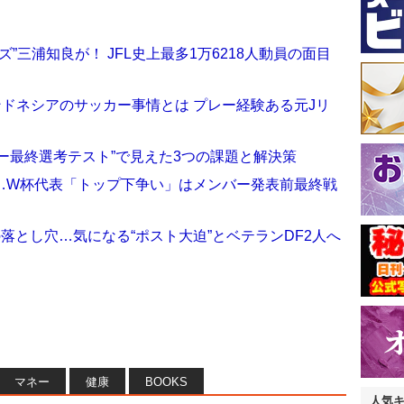
”三浦知良が！ JFL史上最多1万6218人動員の面目
ンドネシアのサッカー事情とは プレー経験ある元Jリ
ー最終選考テスト”で見えた3つの課題と解決策
…W杯代表「トップ下争い」はメンバー発表前最終戦
落とし穴…気になる“ポスト大迫”とベテランDF2人へ
マネー
健康
BOOKS
人気