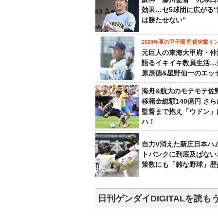
効果…セ5球団に広がる
は勝たせない”
2026年夏の甲子園 監督突撃イ
元巨人の東海大甲府・仲
語るイキイキ教員生活…
原辰徳&星野仙一のエッ
海舟&航大のモテモテ佐
移籍金総額140億円 さ
監督まで抱え「ウドン」
ハ！
自力V消えた新庄日本ハ
トバンクに到底及ばない
策数にも「雑な野球」歴
日刊ゲンダイDIGITALを読も