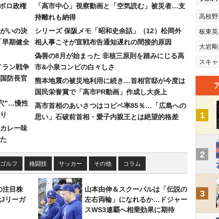
なボロ政権
「高市中心」視察動画と「空気読む」被災者…支
高校野
持離れも納得
まがいの決
シリーズ 保阪メモ「昭和史余話」（12）松岡外
板東英
「早期健全
相人事こそが宣戦布告通知遅れの間接的原因
大岩剛
偽善の8月が始まった 非核三原則を踏みにじる高
スキャ
イラン戦争
市&小泉コンビの白々しさ
国防長官
熊本地震の被災地利用に続き…首相官邸が今度は
国民栄誉賞で「高市PR動画」作成し大炎上
穴”…慢性
高市首相のあいさつはコピペ率85％…「広島への
り
1
思い」石破前首相・愛子内親王とは絶望的格差
カレー味
た
2
ゴルフ
格闘技
サッカー
その他
コラム
の注目株
山本由伸＆スクーバルは「伝説の
3
元Jリーガ
左右両輪」になれるか…ドジャー
スWS3連覇へ相乗効果に期待