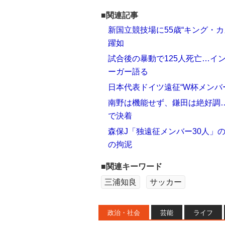
■関連記事
新国立競技場に55歳“キング・カズ
躍如
試合後の暴動で125人死亡…イ
ーガー語る
日本代表ドイツ遠征“W杯メンバ
南野は機能せず、鎌田は絶好調
で決着
森保J「独遠征メンバー30人」の
の拘泥
■関連キーワード
三浦知良
サッカー
政治・社会
芸能
ライフ