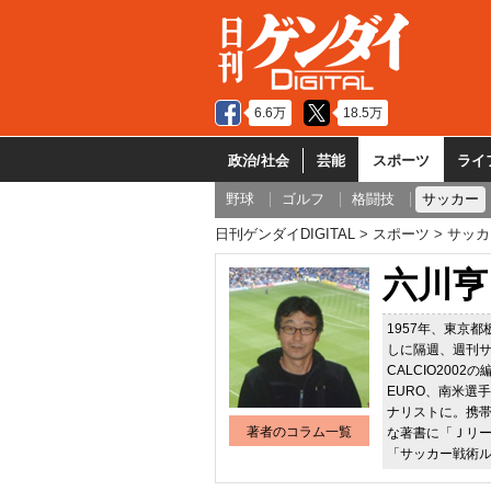
6.6万
18.5万
政治/社会
芸能
スポーツ
ライ
野球
ゴルフ
格闘技
サッカー
日刊ゲンダイDIGITAL
スポーツ
サッカ
六川亨
1957年、東京
しに隔週、週刊サ
CALCIO20
EURO、南米選
ナリストに。携
著者のコラム一覧
な著書に「Ｊリ
「サッカー戦術