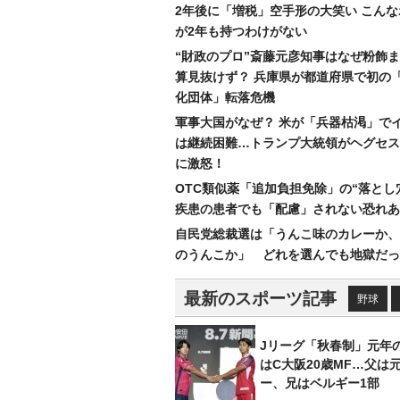
2年後に「増税」空手形の大笑い こん
が2年も持つわけがない
“財政のプロ”斎藤元彦知事はなぜ粉飾
算見抜けず？ 兵庫県が都道府県で初の
化団体」転落危機
軍事大国がなぜ？ 米が「兵器枯渇」で
は継続困難…トランプ大統領がヘグセス
に激怒！
OTC類似薬「追加負担免除」の“落とし
疾患の患者でも「配慮」されない恐れあ
自民党総裁選は「うんこ味のカレーか、
のうんこか」 どれを選んでも地獄だっ
最新のスポーツ記事
野球
Jリーグ「秋春制」元年
はC大阪20歳MF…父は
ー、兄はベルギー1部