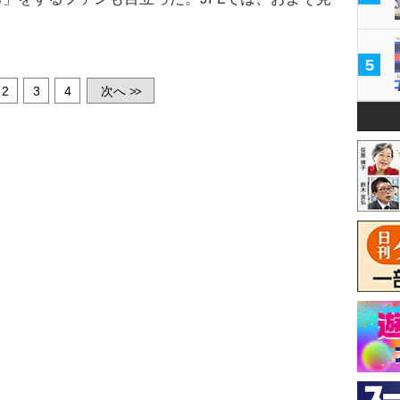
5
2
3
4
次へ
>>