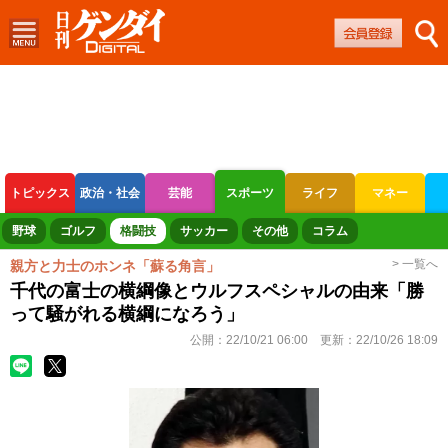
トピックス
政治・社会
芸能
スポーツ
ライフ
マネー
ボートレース
競輪
オートレース
野球
ゴルフ
格闘技
サッカー
その他
コラム
> 一覧へ
親方と力士のホンネ「蘇る角言」
千代の富士の横綱像とウルフスペシャルの由来「勝
って騒がれる横綱になろう」
公開：
22/10/21 06:00
更新：
22/10/26 18:09