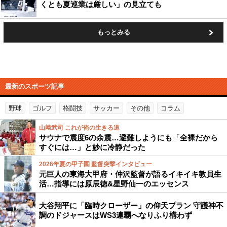
くとも夏巡業は厳しい」の見立ても
もっとみる
最新のスポーツ記事
野球
ゴルフ
格闘技
サッカー
その他
コラム
山﨑武司 これが俺の生きる道
サウナで震度6の余震…避難しようにも「全裸だから
すぐには…」と妙に冷静だった
2026年夏の甲子園 監督突撃インタビュー
元巨人の東海大甲府・仲沢監督が語るイキイキ教員生
活…指導には原辰徳&星野仙一のエッセンス
大谷翔平に「臨時クローザー」の仰天プラン 守護神不
調のドジャースはWS3連覇へなりふり構わず