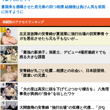
蒼国来を感嘆させた若元春の四つ相撲 結婚後は負けん気を前面
に出すように
格闘技のアクセスランキング
1
左足首故障の安青錦が夏巡業に強行出場の切実事情 ケ
ガを悪化させたら元も子もないが…
2
「最強の新弟子」旭富士、デビュー4場所連続Ｖでも
残る大きな課題
3
安青錦が丸ごと吐露…相撲との出会い、日本語習得、
「腹違いの兄貴」
4
「大の里は高安に頭を下げてぶつかり稽古を」 八角理
事長が異例の“指令”を出したワケ
5
大関復帰の安青錦 “強行出場”の収穫と代償…「少な