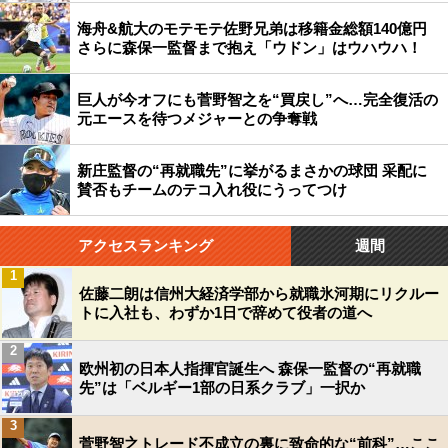
海舟&航大のモテモテ佐野兄弟は移籍金総額140億円
さらに森保一監督まで抱え「ウドン」はウハウハ！
巨人が今オフにも菅野智之を“買戻し”へ…完全復活の
元エースを待つメジャーとの争奪戦
新庄監督の“再就職先”に挙がるまさかの球団 采配に
賛否もチームのテコ入れ役にうってつけ
アクセスランキング
週間
1
佐藤二朗は信州大経済学部から就職氷河期にリクルー
トに入社も、わずか1日で辞めて役者の道へ
2
欧州初の日本人指揮官誕生へ 森保一監督の“再就職
先”は「ベルギー1部の日系クラブ」一択か
3
菅野智之トレード不成立の裏に致命的な“前科”…ここ