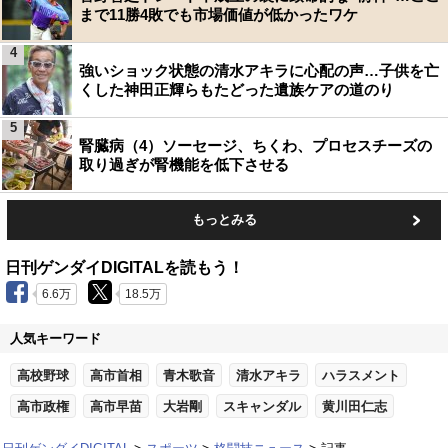
まで11勝4敗でも市場価値が低かったワケ
4
強いショック状態の清水アキラに心配の声…子供を亡
くした神田正輝らもたどった遺族ケアの道のり
5
腎臓病（4）ソーセージ、ちくわ、プロセスチーズの
取り過ぎが腎機能を低下させる
もっとみる
日刊ゲンダイDIGITALを読もう！
6.6万
18.5万
人気キーワード
高校野球
高市首相
青木歌音
清水アキラ
ハラスメント
高市政権
高市早苗
大岩剛
スキャンダル
黄川田仁志