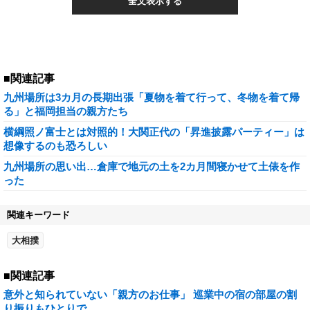
全文表示する
■関連記事
九州場所は3カ月の長期出張「夏物を着て行って、冬物を着て帰
る」と福岡担当の親方たち
横綱照ノ富士とは対照的！大関正代の「昇進披露パーティー」は
想像するのも恐ろしい
九州場所の思い出…倉庫で地元の土を2カ月間寝かせて土俵を作
った
関連キーワード
大相撲
■関連記事
意外と知られていない「親方のお仕事」 巡業中の宿の部屋の割
り振りもひとりで