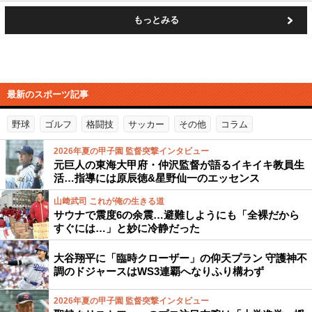
もっとみる
最新のスポーツ記事
野球
ゴルフ
格闘技
サッカー
その他
コラム
2026年夏の甲子園 監督突撃インタビュー
元巨人の東海大甲府・仲沢監督が語るイキイキ教員生
活…指導には原辰徳&星野仙一のエッセンス
山﨑武司 これが俺の生きる道
サウナで震度6の余震…避難しようにも「全裸だから
すぐには…」と妙に冷静だった
大谷翔平に「臨時クローザー」の仰天プラン 守護神不
調のドジャースはWS3連覇へなりふり構わず
2026年夏の甲子園 監督突撃インタビュー