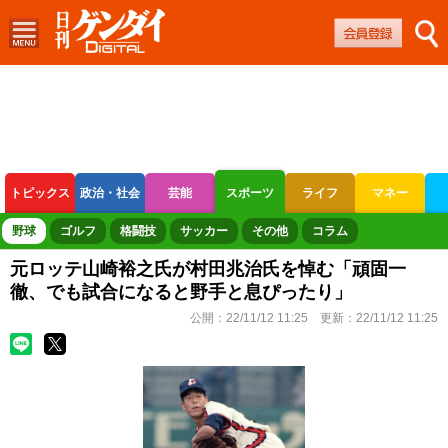
トピックス
政治・社会
芸能
スポーツ
ライフ
マネー
ボートレース
競輪
オートレース
野球
ゴルフ
格闘技
サッカー
その他
コラム
元ロッテ山崎裕之氏が村田兆治氏を悼む「頑固一
徹、でも試合になると野手と息ぴったり」
公開：
22/11/12 11:25
更新：
22/11/12 11:25