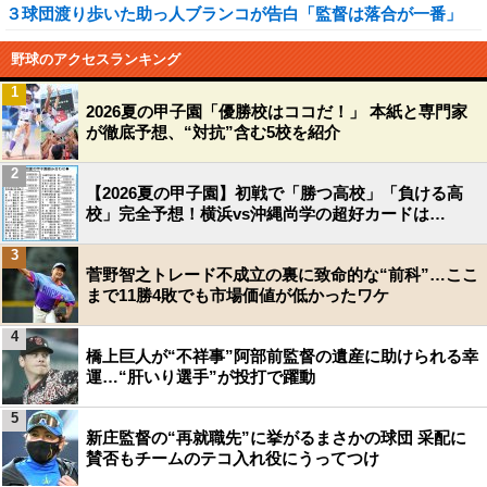
３球団渡り歩いた助っ人ブランコが告白「監督は落合が一番」
野球のアクセスランキング
1
2026夏の甲子園「優勝校はココだ！」 本紙と専門家
が徹底予想、“対抗”含む5校を紹介
2
【2026夏の甲子園】初戦で「勝つ高校」「負ける高
校」完全予想！横浜vs沖縄尚学の超好カードは…
3
菅野智之トレード不成立の裏に致命的な“前科”…ここ
まで11勝4敗でも市場価値が低かったワケ
4
橋上巨人が“不祥事”阿部前監督の遺産に助けられる幸
運…“肝いり選手”が投打で躍動
5
新庄監督の“再就職先”に挙がるまさかの球団 采配に
賛否もチームのテコ入れ役にうってつけ