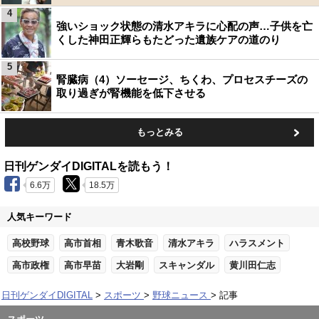
4
強いショック状態の清水アキラに心配の声…子供を亡
くした神田正輝らもたどった遺族ケアの道のり
5
腎臓病（4）ソーセージ、ちくわ、プロセスチーズの
取り過ぎが腎機能を低下させる
もっとみる
日刊ゲンダイDIGITALを読もう！
6.6万
18.5万
人気キーワード
高校野球
高市首相
青木歌音
清水アキラ
ハラスメント
高市政権
高市早苗
大岩剛
スキャンダル
黄川田仁志
日刊ゲンダイDIGITAL
スポーツ
野球ニュース
記事