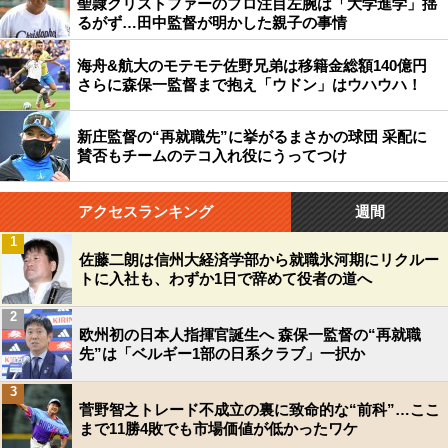
聖隷クリストファーのプロ注目左腕は「大学進学」揺
るがず…田中監督が明かした親子の事情
海舟&航大のモテモテ佐野兄弟は移籍金総額140億円
さらに森保一監督まで抱え「ウドン」はウハウハ！
新庄監督の“再就職先”に挙がるまさかの球団 采配に
賛否もチームのテコ入れ役にうってつけ
アクセスランキング
週間
1
佐藤二朗は信州大経済学部から就職氷河期にリクルー
トに入社も、わずか1日で辞めて役者の道へ
2
欧州初の日本人指揮官誕生へ 森保一監督の“再就職
先”は「ベルギー1部の日系クラブ」一択か
3
菅野智之トレード不成立の裏に致命的な“前科”…ここ
まで11勝4敗でも市場価値が低かったワケ