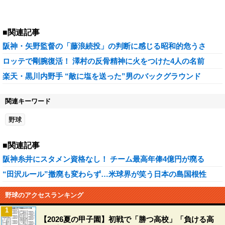
■関連記事
阪神・矢野監督の「藤浪続投」の判断に感じる昭和的危うさ
ロッテで剛腕復活！ 澤村の反骨精神に火をつけた4人の名前
楽天・黒川内野手 “敵に塩を送った”男のバックグラウンド
関連キーワード
野球
■関連記事
阪神糸井にスタメン資格なし！ チーム最高年俸4億円が廃る
“田沢ルール”撤廃も変わらず…米球界が笑う日本の島国根性
野球のアクセスランキング
1
【2026夏の甲子園】初戦で「勝つ高校」「負ける高