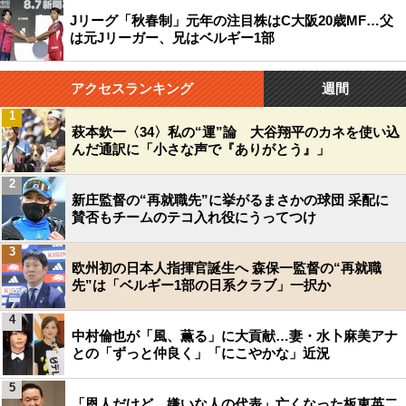
Jリーグ「秋春制」元年の注目株はC大阪20歳MF…父
は元Jリーガー、兄はベルギー1部
アクセスランキング
週間
1
萩本欽一〈34〉私の“運”論 大谷翔平のカネを使い込
んだ通訳に「小さな声で『ありがとう』」
2
新庄監督の“再就職先”に挙がるまさかの球団 采配に
賛否もチームのテコ入れ役にうってつけ
3
欧州初の日本人指揮官誕生へ 森保一監督の“再就職
先”は「ベルギー1部の日系クラブ」一択か
4
中村倫也が「風、薫る」に大貢献…妻・水卜麻美アナ
との「ずっと仲良く」「にこやかな」近況
5
「恩人だけど、嫌いな人の代表」亡くなった板東英二