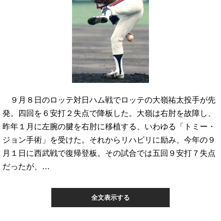
９月８日のロッテ対日ハム戦でロッテの大嶺祐太投手が先
発。四回を６安打２失点で降板した。大嶺は右肘を故障し、
昨年１月に左腕の腱を右肘に移植する、いわゆる「トミー・
ジョン手術」を受けた。それからリハビリに励み、今年の９
月１日に西武戦で復帰登板。その試合では五回９安打７失点
だったが、…
全文表示する