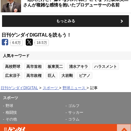
さんが複雑な感情を抱いたプロデューサーの名前
もっとみる
日刊ゲンダイDIGITALを読もう！
6.6万
18.5万
人気キーワード
高校野球
高市首相
板東英二
清水アキラ
ハラスメント
広末涼子
高市政権
巨人
大岩剛
ピアノ
日刊ゲンダイDIGITAL
スポーツ
野球ニュース
記事
スポーツ
野球
ゴルフ
格闘技
サッカー
その他
コラム