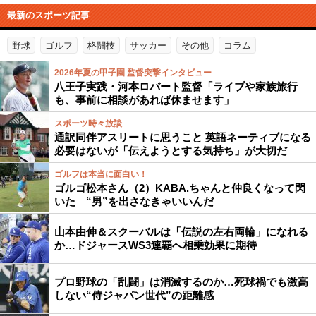
最新のスポーツ記事
野球
ゴルフ
格闘技
サッカー
その他
コラム
2026年夏の甲子園 監督突撃インタビュー
八王子実践・河本ロバート監督「ライブや家族旅行
も、事前に相談があれば休ませます」
スポーツ時々放談
通訳同伴アスリートに思うこと 英語ネーティブになる
必要はないが「伝えようとする気持ち」が大切だ
ゴルフは本当に面白い！
ゴルゴ松本さん（2）KABA.ちゃんと仲良くなって閃
いた “男”を出さなきゃいいんだ
山本由伸＆スクーバルは「伝説の左右両輪」になれる
か…ドジャースWS3連覇へ相乗効果に期待
プロ野球の「乱闘」は消滅するのか…死球禍でも激高
しない“侍ジャパン世代”の距離感