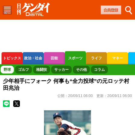
トピックス
政治・社会
芸能
スポーツ
ライフ
マネー
ボートレース
競輪
オートレース
野球
ゴルフ
格闘技
サッカー
その他
コラム
少年相手にフォーク 何事も“全力投球”の元ロッテ村
田兆治
公開：
20/09/11 06:00
更新：
20/09/11 06:00