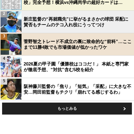
校」完全予想！横浜vs沖縄尚学の超好カードは…
2
新庄監督の“再就職先”に挙がるまさかの球団 采配に
賛否もチームのテコ入れ役にうってつけ
3
菅野智之トレード不成立の裏に致命的な“前科”…ここ
まで11勝4敗でも市場価値が低かったワケ
4
2026夏の甲子園「優勝校はココだ！」 本紙と専門家
が徹底予想、“対抗”含む5校を紹介
5
阪神藤川監督の「焦り」「短気」「采配」に大きな不
安…岡田前監督もチクリ「崩れてる感じするわ」
もっとみる