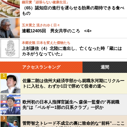
鎌田實「頑張らない健康生活」
（65）認知症の進行を遅らせる効果の期待できる食べ
もの
五木寛之 流されゆく日々
連載12405回 男女共学のころ <4>
本郷史観 日本を変えた傑物たち
上杉謙信（4）北陸に進出し、亡くなった時「蔵には
カネがうなっていた」
アクセスランキング
週間
1
佐藤二朗は信州大経済学部から就職氷河期にリクルー
トに入社も、わずか1日で辞めて役者の道へ
2
欧州初の日本人指揮官誕生へ 森保一監督の“再就職
先”は「ベルギー1部の日系クラブ」一択か
3
菅野智之トレード不成立の裏に致命的な“前科”…ここ