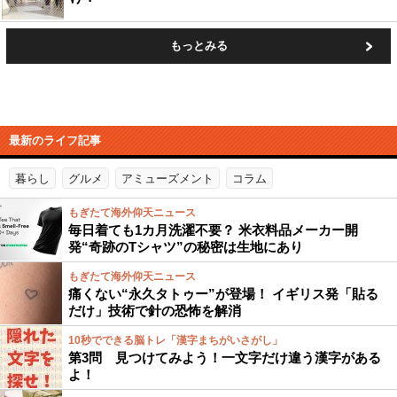
もっとみる
最新のライフ記事
暮らし
グルメ
アミューズメント
コラム
もぎたて海外仰天ニュース
毎日着ても1カ月洗濯不要？ 米衣料品メーカー開
発“奇跡のTシャツ”の秘密は生地にあり
もぎたて海外仰天ニュース
痛くない“永久タトゥー”が登場！ イギリス発「貼る
だけ」技術で針の恐怖を解消
10秒でできる脳トレ「漢字まちがいさがし」
第3問 見つけてみよう！一文字だけ違う漢字がある
よ！