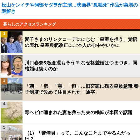
松山ケンイチや阿部サダヲが主演…映画界“孤独死”作品が急増の
謎解き
暮らしのアクセスランキング
1
愛子さまのリンクコーデににじむ「皇室を担う」覚悟
の表れ 皇室典範改正にご本人の心中やいかに
2
川口春奈&板倉滉もそう？ なぜ格差婚はつまづき、同
格婚は続くのか
3
「朝」「彦」「憲」「恒」…旧宮家に残る皇族意識 養
子制度で改めて注目された「通字」
4
毒ヘビに噛まれた妻を救った夫の機転が米国で話題
5
（1）「警備員」って、こんなことまでやるんだっ
け？