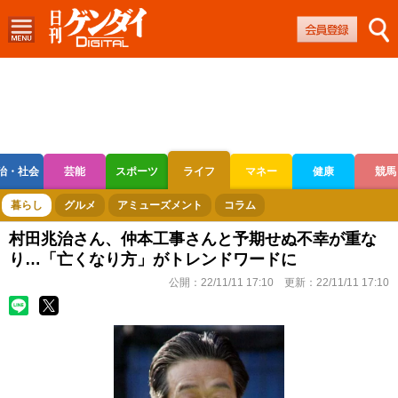
治・社会
芸能
スポーツ
ライフ
マネー
健康
競馬
ボートレース
競輪
オートレース
暮らし
グルメ
アミューズメント
コラム
村田兆治さん、仲本工事さんと予期せぬ不幸が重な
り…「亡くなり方」がトレンドワードに
公開：
22/11/11 17:10
更新：
22/11/11 17:10