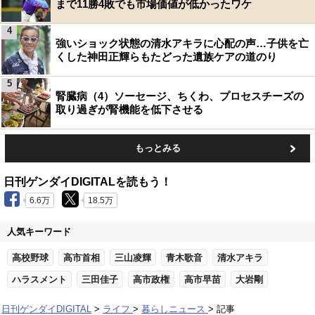
まで11勝4敗でも市場価値が低かったワケ
4
強いショック状態の清水アキラに心配の声…子供を亡
くした神田正輝らもたどった遺族ケアの道のり
5
腎臓病（4）ソーセージ、ちくわ、プロセスチーズの
取り過ぎが腎機能を低下させる
もっとみる
日刊ゲンダイDIGITALを読もう！
6.6万
18.5万
人気キーワード
高校野球
高市首相
三山凌輝
青木歌音
清水アキラ
ハラスメント
三田佳子
高市政権
高市早苗
大岩剛
日刊ゲンダイDIGITAL
ライフ
暮らしニュース
記事