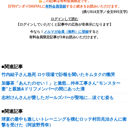
この記事は有料会員限定です。
日刊ゲンダイDIGITALに
有料会員登録
すると続きをお読みいただけます。
(残り814文字／全文955文字)
ログインして読む
【ログインしていただくと記事中の広告が非表示になります】
今なら！
メルマガ会員（無料）に登録
すると
有料会員限定記事が3本お読みいただけます。
■関連記事
竹内結子さん急死 ロケ現場で訃報を聞いたキムタクの慟哭
加藤茶「あんたのせい！」と激怒…仲本工事さん“モンスター
妻”と親族&ドリフメンバーの間にあった溝
志村けんさんが愛したガールズバーが聖地に…涙ぐむ姿も
■関連記事
球宴の最中も激しいトレーニングを積むロッテ村田兆治さんに衝
撃を受けた（阿波野秀幸）