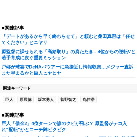
■関連記事
「デートがあるから早く終わらせて」と頼むと桑田真澄は「任せ
てください」とニヤリ
原監督に課せられる「高給取り」の肩たたき…4位からの逆転Vと
若手育成に次ぐ重要ミッション
戸郷が球宴でDeNAバウアーに急接近し情報収集…メジャー直訴
また早まるかと巨人ヒヤヒヤ
関連キーワード
巨人
原辰徳
坂本勇人
菅野智之
丸佳浩
■関連記事
巨人「借金2」4位ターンで誰のクビが飛ぶ？ 原監督がテコ入
れ“配転”かとコーチ陣ビクビク