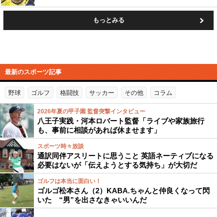
もっとみる
最新のスポーツ記事
野球
ゴルフ
格闘技
サッカー
その他
コラム
2026年夏の甲子園 監督突撃インタビュー
八王子実践・河本ロバート監督「ライブや家族旅行
も、事前に相談があれば休ませます」
スポーツ時々放談
通訳同伴アスリートに思うこと 英語ネーティブになる
必要はないが「伝えようとする気持ち」が大切だ
ゴルフは本当に面白い！
ゴルゴ松本さん（2）KABA.ちゃんと仲良くなって閃
いた “男”を出さなきゃいいんだ