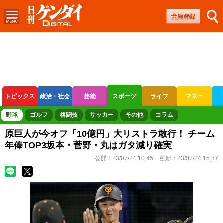
トピックス
政治・社会
芸能
スポーツ
ライフ
マネー
ボートレース
競輪
オートレース
野球
ゴルフ
格闘技
サッカー
その他
コラム
原巨人が今オフ「10億円」大リストラ敢行！ チーム
年俸TOP3坂本・菅野・丸はガタ減り確実
公開：
23/07/24 10:45
更新：
23/07/24 15:37