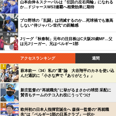
山本由伸＆スクーバルは「伝説の左右両輪」になれる
か…ドジャースWS3連覇へ相乗効果に期待
プロ野球の「乱闘」は消滅するのか…死球禍でも激高
しない“侍ジャパン世代”の距離感
Jリーグ「秋春制」元年の注目株はC大阪20歳MF…父
は元Jリーガー、兄はベルギー1部
アクセスランキング
週間
1
萩本欽一〈34〉私の“運”論 大谷翔平のカネを使い込
んだ通訳に「小さな声で『ありがとう』」
2
新庄監督の“再就職先”に挙がるまさかの球団 采配に
賛否もチームのテコ入れ役にうってつけ
3
欧州初の日本人指揮官誕生へ 森保一監督の“再就職
先”は「ベルギー1部の日系クラブ」一択か