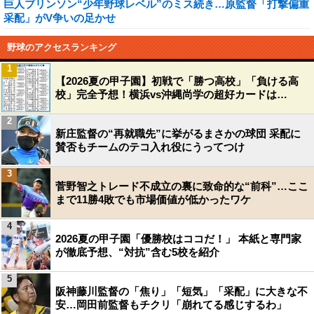
巨人ブリンソン“少年野球レベル”のミス続き…原監督「打撃偏重
采配」がV争いの足かせ
野球のアクセスランキング
1
【2026夏の甲子園】初戦で「勝つ高校」「負ける高
校」完全予想！横浜vs沖縄尚学の超好カードは…
2
新庄監督の“再就職先”に挙がるまさかの球団 采配に
賛否もチームのテコ入れ役にうってつけ
3
菅野智之トレード不成立の裏に致命的な“前科”…ここ
まで11勝4敗でも市場価値が低かったワケ
4
2026夏の甲子園「優勝校はココだ！」 本紙と専門家
が徹底予想、“対抗”含む5校を紹介
5
阪神藤川監督の「焦り」「短気」「采配」に大きな不
安…岡田前監督もチクリ「崩れてる感じするわ」