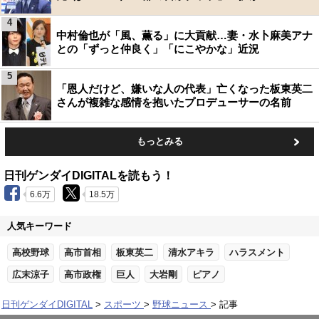
4
中村倫也が「風、薫る」に大貢献…妻・水卜麻美アナ
との「ずっと仲良く」「にこやかな」近況
5
「恩人だけど、嫌いな人の代表」亡くなった板東英二
さんが複雑な感情を抱いたプロデューサーの名前
もっとみる
日刊ゲンダイDIGITALを読もう！
6.6万
18.5万
人気キーワード
高校野球
高市首相
板東英二
清水アキラ
ハラスメント
広末涼子
高市政権
巨人
大岩剛
ピアノ
日刊ゲンダイDIGITAL
スポーツ
野球ニュース
記事