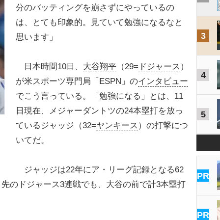
分のバッティングを崩さずにやっているの
は、とても印象的。見ていて勉強になるなと
3
思います」
日本時間10日、
大谷翔平
（29=
ドジャース
）
4
が米スポーツ専門局「ESPN」の
インタビュー
でこう言っている。「勉強になる」とは、11
日現在、メジャーダントツの24本塁打を放っ
5
ているジャッジ（32=
ヤンキース
）の打撃につ
いてだ。
ジャッジは22年にア・リーグ記録となる62
PR
先のドジャース3連戦でも、大谷の前で計3本塁打
PR