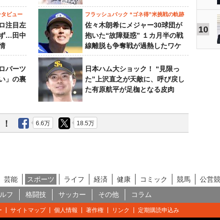
ンタビュー
フラッシュバック “ゴネ得”米挑戦の軌跡
ロ注目左
佐々木朗希にメジャー30球団が
10
ず…田中
抱いた“故障疑惑” １カ月半の戦
情
線離脱も争奪戦が過熱したワケ
ロバーツ
日本ハム大ショック！ “見限っ
い」の裏
た”上沢直之が天敵に、呼び戻し
た有原航平が足枷となる皮肉
う！
6.6万
18.5万
芸能
スポーツ
ライフ
経済
健康
コミック
競馬
公営
ルフ
格闘技
サッカー
その他
コラム
ー
サイトマップ
個人情報
著作権
リンク
定期購読申込み