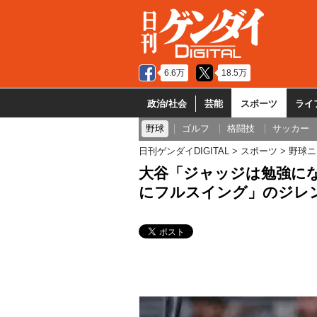
6.6万
18.5万
政治/社会
芸能
スポーツ
ライ
野球
ゴルフ
格闘技
サッカー
日刊ゲンダイDIGITAL
スポーツ
野球ニ
大谷「ジャッジは勉強に
にフルスイング」のジレ