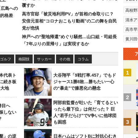
覆すか
「広島への
高校野
高市官邸「被災地利用PV」が首相の命取りに？
的格差
清水ア
安倍元首相“コロナおこもり動画”の二の舞を自民
党が危惧
高市早
神戸への“聖地帰還”めぐり騒然…山口組・司組長
黄川田
「7年ぶりの里帰り」は実現するか
ゴルフ
格闘技
サッカー
その他
コラム
1
本代表ト
大谷翔平「9戦打率.457」でもド
に続き板
ジャース1勝8敗…勝ちたい一心
田大地
の“暴走”で膝悪化の懸念
2
阿部前監督が吐いた「育てるとい
勝目へ
ったら最下位」は何だった？ 巨
振しない
人“若手だらけ”でV争いに他球団
？
3
も困惑
撃」の逆
日本ハムはソフトBに対抗心むき