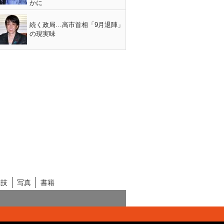
かに
続く政局…高市首相「9月退陣」
の現実味
競技
写真
書籍