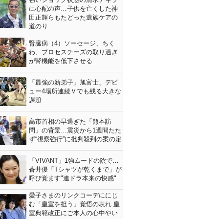
に心配の声…子供を亡くした神
田正輝らもたどった遺族ケアの
道のり
腎臓病（4）ソーセージ、ちく
わ、プロセスチーズの取り過ぎ
が腎機能を低下させる
「最強の新弟子」旭富士、デビ
ュー4場所連続Ｖでも残る大きな
課題
高市首相の早過ぎた「熊本訪
問」の背景…震災から1週間たた
ず“視察強行”に批判殺到の案の定
「VIVANT」1強ムードの陰で…
蒼井優「Tシャツが乾くまで」が
呼び覚ます"連ドラ本来の快感"
愛子さまのリンクコーデににじ
む「皇室を担う」覚悟の表れ 皇
室典範改正にご本人の心中やい