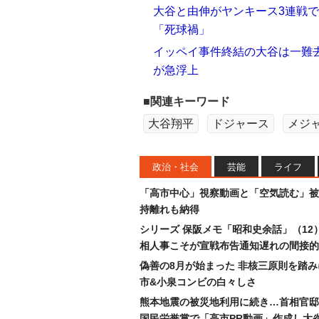
大谷と由伸がヤンキース3連戦
「死球禍」
イッペイ事件終結の大谷は一難
が急浮上
■関連キーワード
大谷翔平
ドジャース
メジ
政治・社会
芸能
ライフ
「高市中心」視察動画と「空気読む」被
持離れも納得
シリーズ 保阪メモ「昭和史余話」（12
相人事こそが宣戦布告通知遅れの間接的
偽善の8月が始まった 非核三原則を踏
市&小泉コンビの白々しさ
熊本地震の被災地利用に続き…首相官邸
国民栄誉賞で「高市PR動画」作成し大