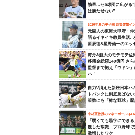
効果…セ5球団に広がる
は勝たせない”
2026年夏の甲子園 監督突撃イ
元巨人の東海大甲府・仲
語るイキイキ教員生活…
原辰徳&星野仙一のエッ
海舟&航大のモテモテ佐
移籍金総額140億円 さ
監督まで抱え「ウドン」
ハ！
自力V消えた新庄日本ハ
トバンクに到底及ばない
策数にも「雑な野球」歴
小林至教授のマネーボールQ&A
「弱くても黒字にできる
覆した常識…プロ野球で
激増したワケ