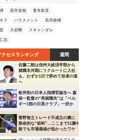
球
高市首相
青木歌音
キラ
ハラスメント
高市政権
苗
大岩剛
スキャンダル
仁志
アクセスランキング
週間
佐藤二朗は信州大経済学部から
就職氷河期にリクルートに入社
も、わずか1日で辞めて役者の道
へ
欧州初の日本人指揮官誕生へ 森
保一監督の“再就職先”は「ベル
ギー1部の日系クラブ」一択か
菅野智之トレード不成立の裏に
致命的な“前科”…ここまで11勝4
敗でも市場価値が低かったワケ
強いショック状態の清水アキラ