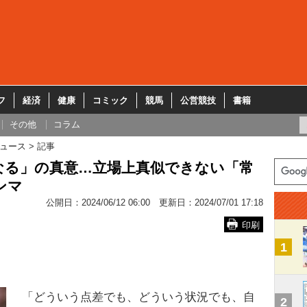
フ
経済
健康
コミック
競馬
公営競技
書籍
その他
コラム
ュース
記事
なる」の真意…立場上真似できない「常
ンマ
公開日：
2024/06/12 06:00
更新日：
2024/07/01 17:18
印刷
1
「どういう点差でも、どういう状況でも、自
2