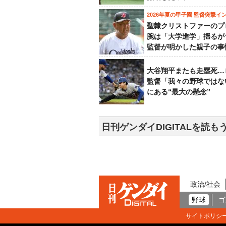
2026年夏の甲子園 監督突撃イ
聖隷クリストファーのプ
腕は「大学進学」揺るが
監督が明かした親子の事
大谷翔平またも走塁死…
監督「我々の野球ではな
にある“最大の懸念”
日刊ゲンダイDIGITALを読も
政治/社会
野球
ゴ
サイトポリシ