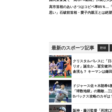
高市首相のあいさつはコピペ率85％…
思い」石破前首相・愛子内親王とは絶望
最新のスポーツ記事
野球
クリスタルパレスに「日
リオ」誕生か…冨安健洋
倉滉も？ キーマンは鎌
ドジャース佐々木朗希6
「球数地獄」の難敵…三
Dバックス攻略のカギは
阪神・藤川監督「死球口