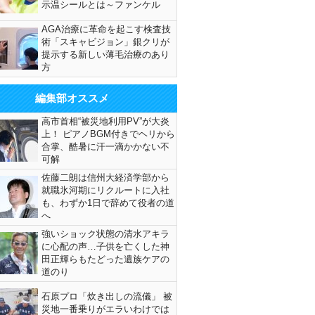
示温シールとは～ファンケル
AGA治療に革命を起こす検査技
術「スキャビジョン」銀クリが
提示する新しい薄毛治療のあり
方
編集部オススメ
高市首相“被災地利用PV”が大炎
上！ ピアノBGM付きでヘリから
合掌、酷暑に汗一滴かかない不
可解
佐藤二朗は信州大経済学部から
就職氷河期にリクルートに入社
も、わずか1日で辞めて役者の道
へ
強いショック状態の清水アキラ
に心配の声…子供を亡くした神
田正輝らもたどった遺族ケアの
道のり
石原プロ「炊き出しの流儀」 被
災地一番乗りがエラいわけでは