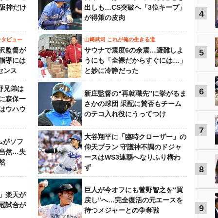
“阪神だけ
出しも…CS突破へ「3位キープ」
4
が得策の皮肉
ンタビュー
山﨑武司 これが俺の生きる道
沢監督が
サウナで震度6の余震…避難しよ
5
指導には
うにも「全裸だからすぐには…」
センス
と妙に冷静だった
野兄弟は
6
新庄監督の“再就職先”に挙がるま
らに森保一
さかの球団 采配に賛否もチーム
はウハウ
のテコ入れ役にうってつけ
7
大谷翔平に「臨時クローザー」の
ムがソフ
仰天プラン 守護神不調のドジャ
当然…失
ースはWS3連覇へなりふり構わ
然
ず
8
巨人が今オフにも菅野智之を“買
」楽天が
戻し”へ…完全復活の元エースを
冠試合が
9
待つメジャーとの争奪戦