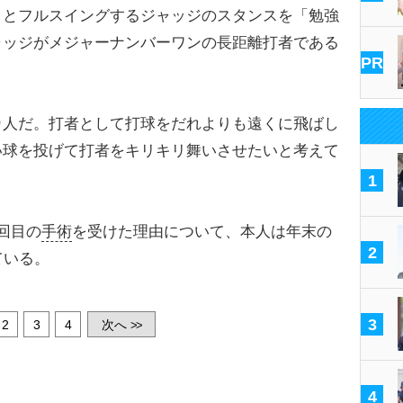
とフルスイングするジャッジのスタンスを「勉強
ャッジがメジャーナンバーワンの長距離打者である
PR
人だ。打者として打球をだれよりも遠くに飛ばし
い球を投げて打者をキリキリ舞いさせたいと考えて
1
回目の
手術
を受けた理由について、本人は年末の
2
ている。
3
2
3
4
次へ
>>
4