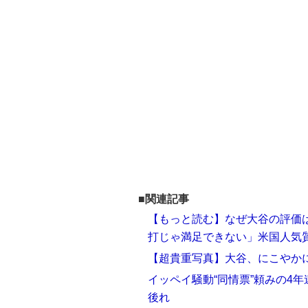
■関連記事
【もっと読む】なぜ大谷の評価
打じゃ満足できない」米国人気
【超貴重写真】大谷、にこやか
イッペイ騒動“同情票”頼みの4
後れ