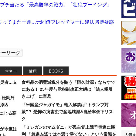
でブチ当たる「最高勝率の戦力」「壮絶ブーイング」
去ってまた一難…元同僚フレッチャーに違法賭博疑惑
ャーリーグ
マネー
健康
BOOKS
災者…支
食料品の消費減税分を賄う「恒久財源」ならすで
にある！ 25年度与党税制改正大綱は「法人税引
き上げ」に言及
）松岡外
原因
「米国産ジャガイモ」輸入解禁は“トランプ対
策”？ 恐怖の病害虫で産地壊滅&自給率低下リス
みにじる高
ク
「ミシガンのマムダニ」が民主党上院予備選に勝
が今度は
利 「急進左派では本選で勝てない」という常識を
人気
炎上