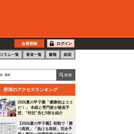
会員登録
ログイン
コラム一覧
著者一覧
書籍
紙面
野球のアクセスランキング
2026夏の甲子園「優勝校はココ
だ！」 本紙と専門家が徹底予
想、“対抗”含む5校を紹介
【2026夏の甲子園】初戦で「勝
つ高校」「負ける高校」完全予