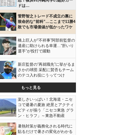
想！横浜vs沖縄尚学の超好カー
ドは…
菅野智之トレード不成立の裏に
致命的な“前科”…ここまで11勝4
敗でも市場価値が低かったワケ
橋上巨人が“不祥事”阿部前監督の
遺産に助けられる幸運…“肝いり
選手”が投打で躍動
新庄監督の“再就職先”に挙がるま
さかの球団 采配に賛否もチーム
のテコ入れ役にうってつけ
もっと見る
楽しさいっぱい！北海道・ニセ
コで避暑の夏旅 絶景とアクティ
ビティが揃う「ニセコ東急 グラ
ン・ヒラフ」～東急不動産
暑熱対策が義務化される時代に
貼るだけで暑さの変化がわかる