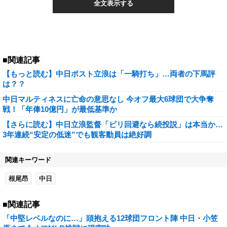
全文表示する
■関連記事
【もっと読む】中日ポスト立浪は「一騎打ち」…両者の下馬評
は？？
中日マルティネスに亡命の意思なし 今オフ最大6球団で大争奪
戦！「年俸10億円」が最低基準か
【さらに読む】中日立浪監督「ビリ回避なら続投説」は本当か…
3年連続“安定の低迷”でも観客動員は絶好調
関連キーワード
根尾昂
中日
■関連記事
「中堅レベルなのに…」頭抱える12球団フロント陣 中日・小笠