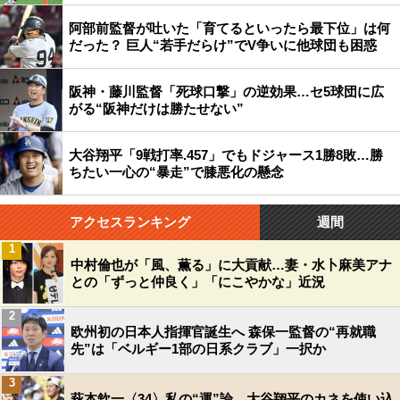
阿部前監督が吐いた「育てるといったら最下位」は何
だった？ 巨人“若手だらけ”でV争いに他球団も困惑
阪神・藤川監督「死球口撃」の逆効果…セ5球団に広
がる“阪神だけは勝たせない”
大谷翔平「9戦打率.457」でもドジャース1勝8敗…勝
ちたい一心の“暴走”で膝悪化の懸念
アクセスランキング
週間
1
中村倫也が「風、薫る」に大貢献…妻・水卜麻美アナ
との「ずっと仲良く」「にこやかな」近況
2
欧州初の日本人指揮官誕生へ 森保一監督の“再就職
先”は「ベルギー1部の日系クラブ」一択か
3
萩本欽一〈34〉私の“運”論 大谷翔平のカネを使い込