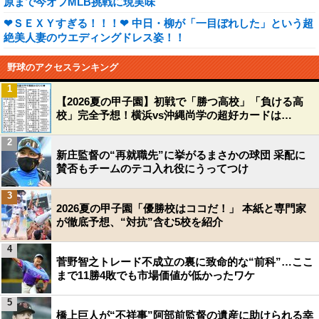
原まで今オフMLB挑戦に現実味
❤ＳＥＸＹすぎる！！！❤ 中日・柳が「一目ぼれした」という超
絶美人妻のウエディングドレス姿！！
野球のアクセスランキング
1
【2026夏の甲子園】初戦で「勝つ高校」「負ける高
校」完全予想！横浜vs沖縄尚学の超好カードは…
2
新庄監督の“再就職先”に挙がるまさかの球団 采配に
賛否もチームのテコ入れ役にうってつけ
3
2026夏の甲子園「優勝校はココだ！」 本紙と専門家
が徹底予想、“対抗”含む5校を紹介
4
菅野智之トレード不成立の裏に致命的な“前科”…ここ
まで11勝4敗でも市場価値が低かったワケ
5
橋上巨人が“不祥事”阿部前監督の遺産に助けられる幸