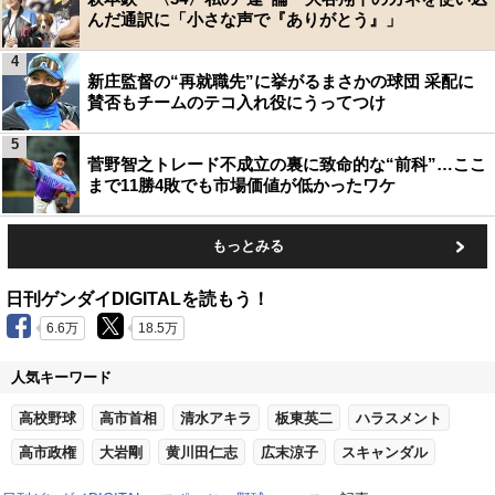
んだ通訳に「小さな声で『ありがとう』」
4
新庄監督の“再就職先”に挙がるまさかの球団 采配に
賛否もチームのテコ入れ役にうってつけ
5
菅野智之トレード不成立の裏に致命的な“前科”…ここ
まで11勝4敗でも市場価値が低かったワケ
もっとみる
日刊ゲンダイDIGITALを読もう！
6.6万
18.5万
人気キーワード
高校野球
高市首相
清水アキラ
板東英二
ハラスメント
高市政権
大岩剛
黄川田仁志
広末涼子
スキャンダル