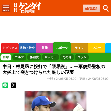
トピックス
政治・社会
芸能
スポーツ
ライフ
マネー
ボートレース
競輪
オートレース
野球
ゴルフ
格闘技
サッカー
その他
コラム
中日・根尾昂に投打で「限界説」…一軍復帰登板の
大炎上で突きつけられた厳しい現実
公開：
24/08/05 06:00
更新：
24/08/05 06:00