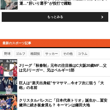
運…“肝いり選手”が投打で躍動
もっとみる
最新のスポーツ記事
野球
ゴルフ
格闘技
サッカー
その他
コラム
Jリーグ「秋春制」元年の注目株はC大阪20歳MF…父
は元Jリーガー、兄はベルギー1部
巨人は“楽天出身組”サマサマ…今オフ次に狙う「大
砲」の名前
クリスタルパレスに「日本代表トリオ」誕生か…冨安
健洋に続き板倉滉も？ キーマンは鎌田大地