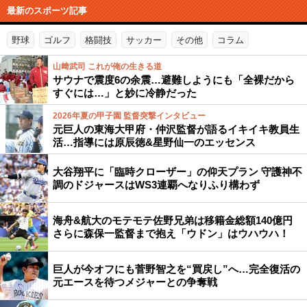
最新のスポーツ記事
野球
ゴルフ
格闘技
サッカー
その他
コラム
山﨑武司 これが俺の生きる道
サウナで震度6の余震…避難しようにも「全裸だから
すぐには…」と妙に冷静だった
2026年夏の甲子園 監督突撃インタビュー
元巨人の東海大甲府・仲沢監督が語るイキイキ教員生
活…指導には原辰徳&星野仙一のエッセンス
大谷翔平に「臨時クローザー」の仰天プラン 守護神不
調のドジャースはWS3連覇へなりふり構わず
海舟&航大のモテモテ佐野兄弟は移籍金総額140億円
さらに森保一監督まで抱え「ウドン」はウハウハ！
巨人が今オフにも菅野智之を“買戻し”へ…完全復活の
元エースを待つメジャーとの争奪戦