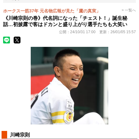
> 一覧へ
ホークス一筋37年 元名物広報が見た「鷹の真実」
《川崎宗則の巻》代名詞になった「チェスト！」誕生秘
話…初披露で客はドカンと盛り上がり選手たちも大笑い
公開：
24/10/31 17:00
更新：
26/01/05 15:57
川崎宗則