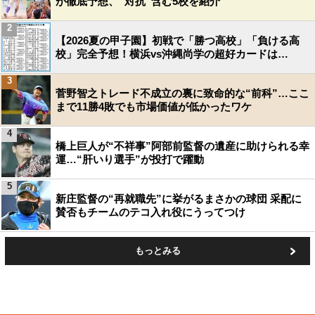
が徹底予想、“対抗”含む5校を紹介
2
【2026夏の甲子園】初戦で「勝つ高校」「負ける高
校」完全予想！横浜vs沖縄尚学の超好カードは…
3
菅野智之トレード不成立の裏に致命的な“前科”…ここ
まで11勝4敗でも市場価値が低かったワケ
4
橋上巨人が“不祥事”阿部前監督の遺産に助けられる幸
運…“肝いり選手”が投打で躍動
5
新庄監督の“再就職先”に挙がるまさかの球団 采配に
賛否もチームのテコ入れ役にうってつけ
もっとみる