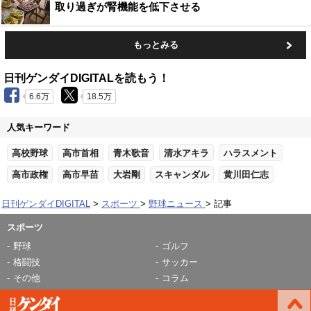
取り過ぎが腎機能を低下させる
もっとみる
日刊ゲンダイDIGITALを読もう！
6.6万
18.5万
人気キーワード
高校野球
高市首相
青木歌音
清水アキラ
ハラスメント
高市政権
高市早苗
大岩剛
スキャンダル
黄川田仁志
日刊ゲンダイDIGITAL
スポーツ
野球ニュース
記事
スポーツ
野球
ゴルフ
格闘技
サッカー
その他
コラム