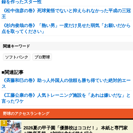
録を作ったスター性
《松中信彦の巻》死球覚悟でないと抑えられなかった平成の三冠
王
《杉内俊哉の巻》「熱い男」一度だけ見せた弱気「お願いだから
点を取ってください」
関連キーワード
ソフトバンク
プロ野球
■関連記事
《斉藤和巳の巻》助っ人外国人の信頼も勝ち得ていた絶対的エー
ス
《工藤公康の巻》人気トレーニング施設を「あれは嫌いだな」と
言ったワケ
野球のアクセスランキング
1
2026夏の甲子園「優勝校はココだ！」 本紙と専門家