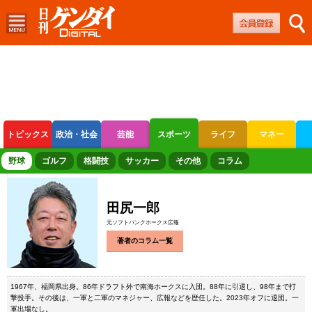
トピックス
政治・社会
芸能
スポーツ
ライフ
マネー
ボートレース
競輪
オートレース
野球
ゴルフ
格闘技
サッカー
その他
コラム
田尻一郎
元ソフトバンクホークス広報
著者のコラム一覧
1967年、福岡県出身。86年ドラフト外で南海ホークスに入団。88年に引退し、98年まで打
撃投手。その後は、一軍と二軍のマネジャー、広報などを歴任した。2023年オフに退団。一
軍出場なし。