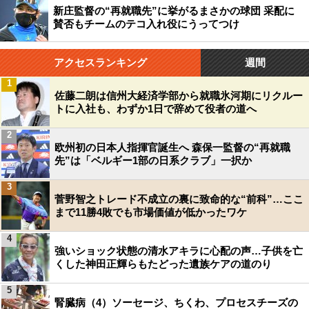
新庄監督の“再就職先”に挙がるまさかの球団 采配に
賛否もチームのテコ入れ役にうってつけ
アクセスランキング
週間
1
佐藤二朗は信州大経済学部から就職氷河期にリクルー
トに入社も、わずか1日で辞めて役者の道へ
2
欧州初の日本人指揮官誕生へ 森保一監督の“再就職
先”は「ベルギー1部の日系クラブ」一択か
3
菅野智之トレード不成立の裏に致命的な“前科”…ここ
まで11勝4敗でも市場価値が低かったワケ
4
強いショック状態の清水アキラに心配の声…子供を亡
くした神田正輝らもたどった遺族ケアの道のり
5
腎臓病（4）ソーセージ、ちくわ、プロセスチーズの