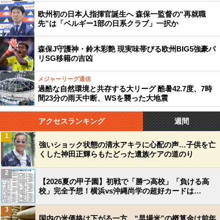
欧州初の日本人指揮官誕生へ 森保一監督の“再就職
先”は「ベルギー1部の日系クラブ」一択か
森保J守護神・鈴木彩艶 現実味帯びる欧州BIG5強豪パ
リSG移籍の吉凶
メジャーリーグ通信
過酷な自然環境と共存する大リーグ 酷暑42.7度、7時
間23分の雨天中断、WSを襲った大地震
アクセスランキング
週間
1
強いショック状態の清水アキラに心配の声…子供を亡
くした神田正輝らもたどった遺族ケアの道のり
2
【2026夏の甲子園】初戦で「勝つ高校」「負ける高
校」完全予想！横浜vs沖縄尚学の超好カードは…
3
国内の米価格は下がる一方…“早場米”の概算金は前年