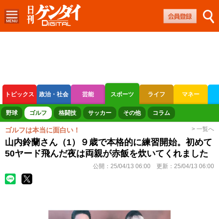
トピックス
政治・社会
芸能
スポーツ
ライフ
マネー
ボートレース
競輪
オートレース
野球
ゴルフ
格闘技
サッカー
その他
コラム
> 一覧へ
ゴルフは本当に面白い！
山内鈴蘭さん（1）９歳で本格的に練習開始。初めて
50ヤード飛んだ夜は両親が赤飯を炊いてくれました
公開：
25/04/13 06:00
更新：
25/04/13 06:00