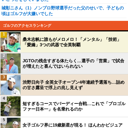
城彰ニさん（1）ノンプロ野球選手だった父のせいで、子どもの
頃はゴルフが大嫌いでした
ゴルフのアクセスランキング
1
桑木志帆に誰もがメロメロ！「メンタル」「技術」
「愛嬌」3つの武器で全英制覇
2
JGTOの残念すぎる体たらく…選手の「営業」で試合
が増えたと喜んではいられない
3
渋野日向子 全英女子オープン4年連続予選落ち…詰め
の甘さ露呈で浮上の兆し見えず
4
短すぎるコースでバーディー合戦…これで「プロゴル
ファー日本一」を名乗れるのか
5
女子ゴルフ界に19歳新星が現る！ ほんわかビジュア