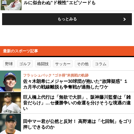
ルに似合わぬ“ド根性”エピソードも
もっとみる
最新のスポーツ記事
野球
ゴルフ
格闘技
サッカー
その他
コラム
フラッシュバック “ゴネ得”米挑戦の軌跡
佐々木朗希にメジャー30球団が抱いた“故障疑惑” １
カ月半の戦線離脱も争奪戦が過熱したワケ
巨人橋上代行は「無欲で大胆」、阪神藤川監督は「雑
音だらけ」…セ優勝争いの命運を分けそうな境遇の違
い
田中マー君が公然と反対！ 高野連は「七回制」をゴリ
押しできるのか