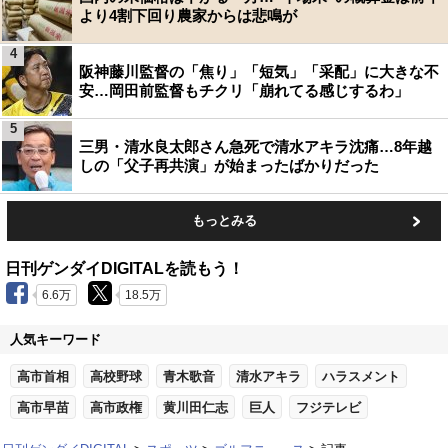
より4割下回り農家からは悲鳴が
4
阪神藤川監督の「焦り」「短気」「采配」に大きな不
安…岡田前監督もチクリ「崩れてる感じするわ」
5
三男・清水良太郎さん急死で清水アキラ沈痛…8年越
しの「父子再共演」が始まったばかりだった
もっとみる
日刊ゲンダイDIGITALを読もう！
6.6万
18.5万
人気キーワード
高市首相
高校野球
青木歌音
清水アキラ
ハラスメント
高市早苗
高市政権
黄川田仁志
巨人
フジテレビ