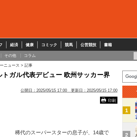
フ
経済
健康
コミック
競馬
公営競技
書籍
その他
コラム
ーニュース
記事
ポルトガル代表デビュー 欧州サッカー界
公開日：
2025/05/15 17:00
更新日：
2025/05/15 17:00
印刷
1
稀代のスーパースターの息子が、14歳で
2