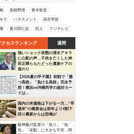
相
高校野球
青木歌音
キラ
ハラスメント
高市早苗
権
黄川田仁志
巨人
フジテレビ
アクセスランキング
週間
強いショック状態の清水アキラ
に心配の声…子供を亡くした神
田正輝らもたどった遺族ケアの
道のり
【2026夏の甲子園】初戦で「勝
つ高校」「負ける高校」完全予
想！横浜vs沖縄尚学の超好カー
ドは…
国内の米価格は下がる一方…“早
場米”の概算金は前年より4割下
回り農家からは悲鳴が
阪神藤川監督の「焦り」「短
気」「采配」に大きな不安…岡