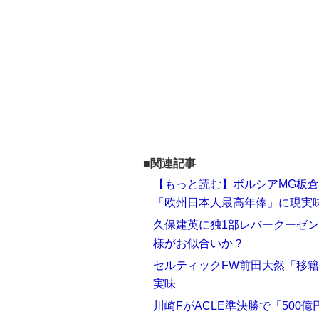
■関連記事
【もっと読む】ボルシアMG板
「欧州日本人最高年俸」に現実
久保建英に独1部レバークーゼン
様がお似合いか？
セルティックFW前田大然「移籍
実味
川崎FがACLE準決勝で「500