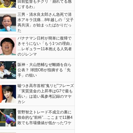
田前監督もチクリ「崩れてる感
じするわ」
三男・清水良太郎さん急死で清
水アキラ沈痛…8年越しの「父子
再共演」が始まったばかりだっ
た
バナナマン日村が簡単に復帰で
きそうにない「もう1つの理由」
…レギュラー11本抱える人気者
のジレンマ
阪神・大山悠輔なぜ離婚を自ら
公表？ 球団OBが指摘する「先
手」の狙い
嘘つき高市首相“鬼リピ”フレーズ
「実質賃金の上昇率はG7で最も
高い」は追い風参考記録のマヤ
カシ
菅野智之トレード不成立の裏に
致命的な“前科”…ここまで11勝4
敗でも市場価値が低かったワケ