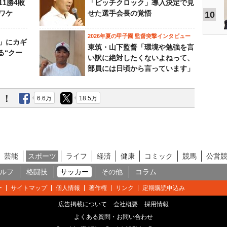
11勝4敗
「ピッチクロック」導入決定で見
ワケ
せた選手会長の覚悟
10
2026年夏の甲子園 監督突撃インタビュー
」にカギ
東筑・山下監督「環境や勉強を言
る“クー
い訳に絶対したくないよねって、
部員には日頃から言っています」
う！
6.6万
18.5万
芸能
スポーツ
ライフ
経済
健康
コミック
競馬
公営
ルフ
格闘技
サッカー
その他
コラム
ー
サイトマップ
個人情報
著作権
リンク
定期購読申込み
広告掲載について
会社概要
採用情報
よくある質問・お問い合わせ