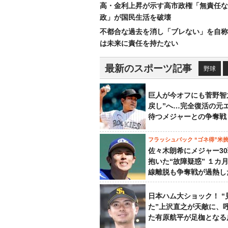
高・金利上昇が示す高市政権「無責任な
政」が国民生活を破壊
不都合な過去を消し「ブレない」を自称
は未来に責任を持たない
最新のスポーツ記事
野球
巨人が今オフにも菅野智
戻し”へ…完全復活の元
待つメジャーとの争奪戦
フラッシュバック “ゴネ得”米
佐々木朗希にメジャー3
抱いた“故障疑惑” １カ
線離脱も争奪戦が過熱し
日本ハム大ショック！ “
た”上沢直之が天敵に、
た有原航平が足枷となる