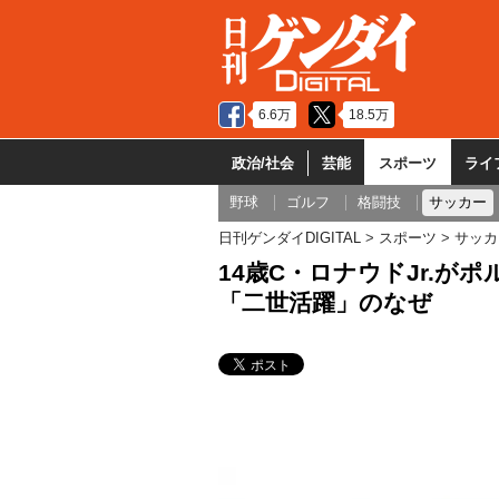
6.6万
18.5万
政治/社会
芸能
スポーツ
ライ
野球
ゴルフ
格闘技
サッカー
日刊ゲンダイDIGITAL
スポーツ
サッカ
14歳C・ロナウドJr.が
「二世活躍」のなぜ