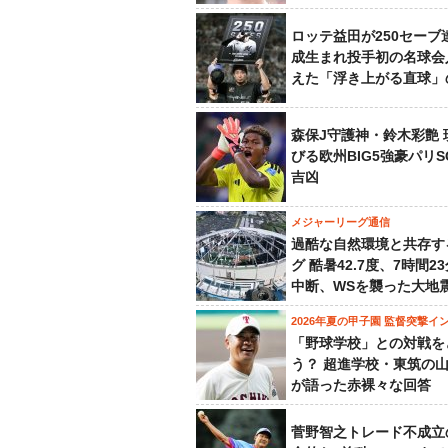
ロッテ益田が250セーブ
成生まれ投手初の名球会
えた「浮き上がる直球」
森保J守護神・鈴木彩艶 
びる欧州BIG5強豪パリ
吉凶
メジャーリーグ通信
過酷な自然環境と共存す
グ 酷暑42.7度、7時間2
中断、WSを襲った大地
2026年夏の甲子園 監督突撃イ
「野球学校」との対戦を
う？ 超進学校・東筑の
が語った赤裸々な回答
菅野智之トレード不成立