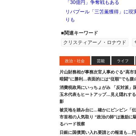
「30億円」争奪戦もある
リバプール「三笘薫獲得」に現
りも
■関連キーワード
クリスティアーノ・ロナウド
政治・社会
芸能
ライフ
片山財務相が事務次官人事めぐる“高市
暗闘”に勝利…表面的には“従順”でも腹
消費税政局にいっちょがみ 「反対派」
玉木代表もヒートアップ…見え隠れする
影
被災地を踏み台に…確かにビンビン「伝
市首相の人気取り “政治の師”は激励に
るハード視察
日銀に国債買い入れ要請との報道も…円