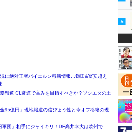
5
倉滉に絶対王者バイエルン移籍情報…鎌田&冨安超え
味
籍報道 CL常連で高みを目指すべきか？ソシエダの王
金95億円」現地報道の信ぴょう性と今オフ移籍の現
億円軍団」相手にジャイキリ！DF高井幸大は欧州で