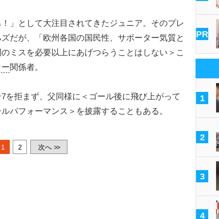
男！」として大注目されてきたジュニア。そのプレ
PR
ハズだが、「欧州各国の国民性、サポーター気質と
間のミスを必要以上にあげつらうことはしない＞こ
カー
関係者。
7を拒まず、父同様に＜ゴール後に飛び上がって
1
ールパフォーマンス＞を披露することもある。
2
1
2
次へ
>>
3
4