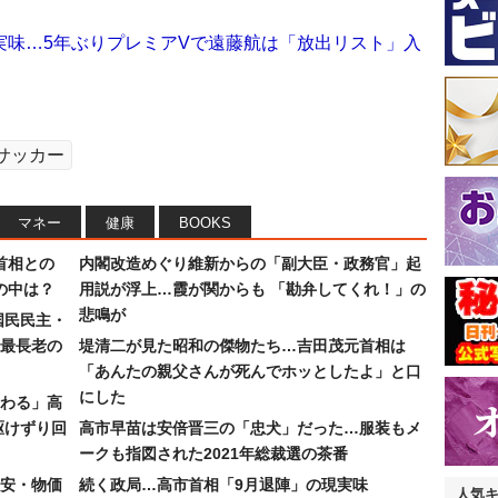
実味…5年ぶりプレミアVで遠藤航は「放出リスト」入
サッカー
マネー
健康
BOOKS
首相との
内閣改造めぐり維新からの「副大臣・政務官」起
の中は？
用説が浮上…霞が関からも 「勘弁してくれ！」の
悲鳴が
国民民主・
最長老の
堤清二が見た昭和の傑物たち…吉田茂元首相は
「あんたの親父さんが死んでホッとしたよ」と口
にした
わる」高
駆けずり回
高市早苗は安倍晋三の「忠犬」だった…服装もメ
ークも指図された2021年総裁選の茶番
安・物価
続く政局…高市首相「9月退陣」の現実味
人気