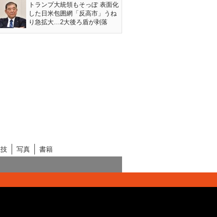
トランプ大統領もそっぽ 表面化
した日米包囲網「反高市」うね
り急拡大…2大後ろ盾が剥落
競技
写真
書籍