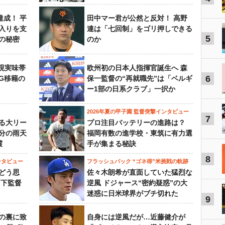
達成！ 平
田中マー君が公然と反対！ 高野
入りを支
連は「七回制」をゴリ押しできる
5
の秘密
のか
現実味帯
欧州初の日本人指揮官誕生へ 森
6
SG移籍の
保一監督の“再就職先”は「ベルギ
ー1部の日系クラブ」一択か
2026年夏の甲子園 監督突撃インタビュー
7
る大リー
プロ注目バッテリーの進路は？
3分の雨天
福岡有数の進学校・東筑に有力選
震
手が集まる秘訣
8
ンタビュー
フラッシュバック “ゴネ得”米挑戦の軌跡
どう思
佐々木朗希が直面していた猛烈な
山下監督
逆風 ドジャース“密約疑惑”の大
迷惑に日米球界がブチ切れた
9
の裏に致
自身には逆風だが…近藤健介が