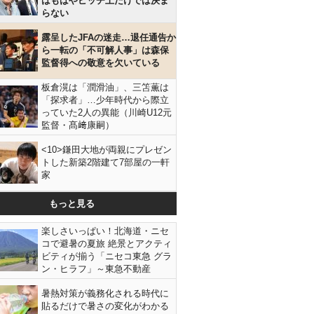
はもはやピッチ上だけでは決ま
らない
露呈したJFAの迷走…退任通告か
ら一転の「不可解人事」は森保
監督得への敬意を欠いている
板倉滉は「潤滑油」、三笘薫は
「探求者」…少年時代から際立
っていた2人の異能（川崎U12元
監督・髙﨑康嗣）
<10>鎌田大地が両親にプレゼン
トした新築2階建て7部屋の一軒
家
もっと見る
楽しさいっぱい！北海道・ニセ
コで避暑の夏旅 絶景とアクティ
ビティが揃う「ニセコ東急 グラ
ン・ヒラフ」～東急不動産
暑熱対策が義務化される時代に
貼るだけで暑さの変化がわかる