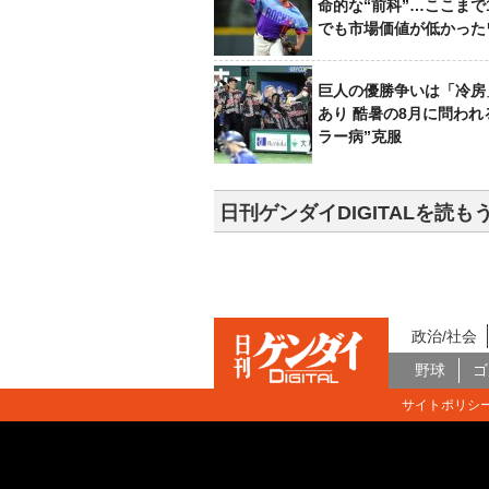
命的な“前科”…ここまで
でも市場価値が低かった
巨人の優勝争いは「冷房
あり 酷暑の8月に問われ
ラー病”克服
日刊ゲンダイDIGITALを読も
政治/社会
野球
ゴ
サイトポリシ