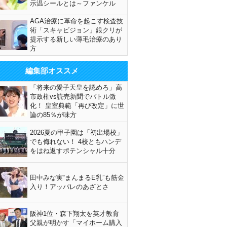
示温シールとは～ファンケル
AGA治療に革命を起こす検査技
術「スキャビジョン」銀クリが
提示する新しい薄毛治療のあり
方
編集部オススメ
「将来の愛子天皇を認めろ」高
市政権vs読売新聞でバトル激
化！ 皇室典範「再び改定」に世
論の85％が味方
2026夏の甲子園は「初出場校」
でも侮れない！ 4校ともハンデ
をはね返すポテンシャル十分
田中みな実“まんまるE乳”も筋金
入り！アッパレのあざとさ
阪神1位・森下翔太を英才教育
父親が明かす「マイホーム購入