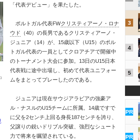
「代表デビュー」を果たした。
3
ポルトガル代表FW
クリスティアーノ・ロナ
ウド
（40）の長男であるクリスティアーノ・
ジュニア（14）が、15歳以下（U15）のポル
4
トガル代表の一員としてクロアチアで開催中
のトーナメント大会に参加。13日のU15日本
代表戦に途中出場し、初めて代表ユニフォー
5
ロ
ムをまとってプレーしたのである。
ジュニアは現在サウジアラビアの強豪ア
ル・ナスルのU15チームに所属。14歳ですで
PR
に父を2センチ上回る身長187センチを誇り、
現
父譲りの鋭いドリブル突破、強烈なシュート
力で将来を嘱望されている。
PR