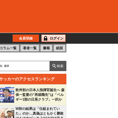
会員登録
ログイン
コラム一覧
著者一覧
書籍
紙面
サッカーのアクセスランキング
欧州初の日本人指揮官誕生へ 森
保一監督の“再就職先”は「ベル
ギー1部の日系クラブ」一択か
W杯の結果は「仕組まれてい
た」のか…真偽はともかく勝敗