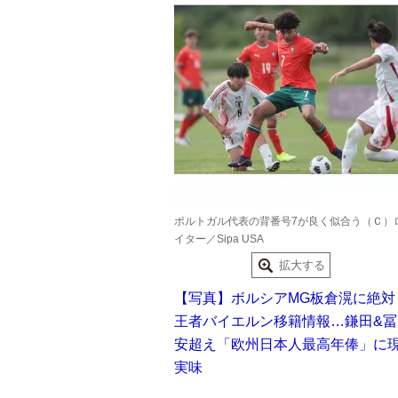
ポルトガル代表の背番号7が良く似合う（Ｃ）
イター／Sipa USA
拡大する
【写真】ボルシアMG板倉滉に絶対
王者バイエルン移籍情報…鎌田&冨
安超え「欧州日本人最高年俸」に
実味