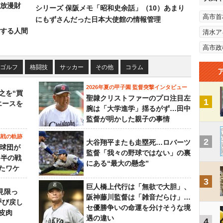
放漫財
シリーズ 保阪メモ「昭和史余話」（10）あまり
高市首
にもずさんだった日本大使館の情報管理
する人間
清水ア
高市政
ゴルフ
格闘技
サッカー
その他
コラム
2026年夏の甲子園 監督突撃インタビュー
之を“買
聖隷クリストファーのプロ注目左
1
エースを
腕は「大学進学」揺るがず…田中
監督が明かした親子の事情
挑戦の軌跡
2
大谷翔平またも走塁死…ロバーツ
0球団が
監督「我々の野球ではない」の裏
月半の戦
にある“最大の懸念”
たワケ
3
巨人橋上代行は「無欲で大胆」、
見限っ
阪神藤川監督は「雑音だらけ」…
呼び戻し
セ優勝争いの命運を分けそうな境
皮肉
遇の違い
4