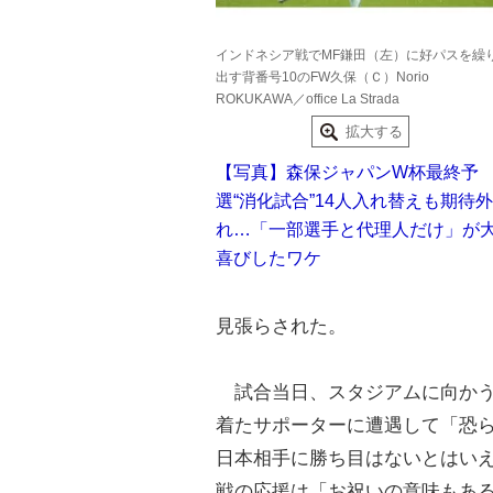
インドネシア戦でMF鎌田（左）に好パスを繰
出す背番号10のFW久保（Ｃ）Norio
ROKUKAWA／office La Strada
拡大する
【写真】森保ジャパンW杯最終予
選“消化試合”14人入れ替えも期待外
れ…「一部選手と代理人だけ」が
喜びしたワケ
見張らされた。
試合当日、スタジアムに向かう
着たサポーターに遭遇して「恐
日本相手に勝ち目はないとはい
戦の応援は「お祝いの意味もあ