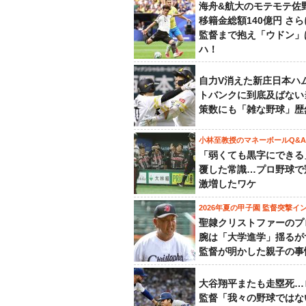
海舟&航大のモテモテ佐
移籍金総額140億円 さ
監督まで抱え「ウドン」
ハ！
自力V消えた新庄日本ハ
トバンクに到底及ばない
策数にも「雑な野球」歴
小林至教授のマネーボールQ&A
「弱くても黒字にできる
覆した常識…プロ野球で
激増したワケ
2026年夏の甲子園 監督突撃イ
聖隷クリストファーのプ
腕は「大学進学」揺るが
監督が明かした親子の事
大谷翔平またも走塁死…
監督「我々の野球ではな