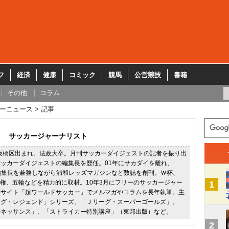
フ
経済
健康
コミック
競馬
公営競技
書籍
その他
コラム
ーニュース
記事
サッカージャーナリスト
都板橋区出まれ。法政大卒。月刊サッカーダイジェストの記者を振り出
ッカーダイジェストの編集長を歴任。01年にサカダイを離れ、
02の編集長を兼務しながら浦和レッズマガジンなど数誌を創刊。Ｗ杯、
手権、五輪などを精力的に取材。10年3月にフリーのサッカージャー
1
帯サイト「超ワールドサッカー」でメルマガやコラムを長年執筆。主
ーグ・レジェンド」シリーズ、「Ｊリーグ・スーパーゴールズ」、
ルネッサンス」、「ストライカー特別講座」（東邦出版）など。
2