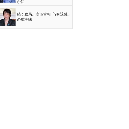
かに
続く政局…高市首相「9月退陣」
の現実味