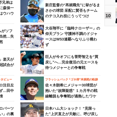
野兄弟は
新庄監督の“再就職先”に挙がるま
らに森保一
さかの球団 采配に賛否もチーム
はウハウ
10
のテコ入れ役にうってつけ
大谷翔平に「臨時クローザー」の
ムがソフ
仰天プラン 守護神不調のドジャ
当然…失
ースはWS3連覇へなりふり構わ
然
ず
巨人が今オフにも菅野智之を“買
」楽天が
戻し”へ…完全復活の元エースを
冠試合が
待つメジャーとの争奪戦
ンタビュー
フラッシュバック “ゴネ得”米挑戦の軌跡
ロ注目左
佐々木朗希にメジャー30球団が
ず…田中
抱いた“故障疑惑” １カ月半の戦
情
線離脱も争奪戦が過熱したワケ
ロバーツ
日本ハム大ショック！ “見限っ
い」の裏
た”上沢直之が天敵に、呼び戻し