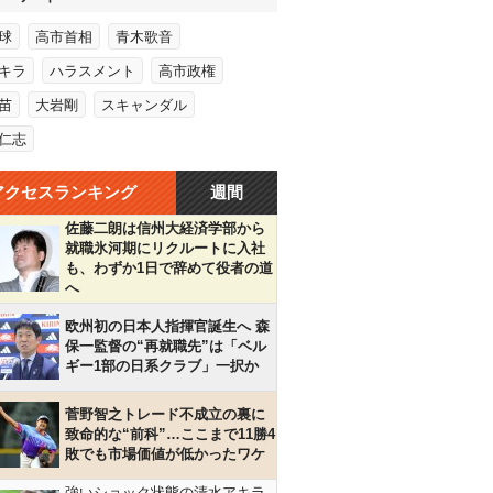
球
高市首相
青木歌音
キラ
ハラスメント
高市政権
苗
大岩剛
スキャンダル
仁志
アクセスランキング
週間
佐藤二朗は信州大経済学部から
就職氷河期にリクルートに入社
も、わずか1日で辞めて役者の道
へ
欧州初の日本人指揮官誕生へ 森
保一監督の“再就職先”は「ベル
ギー1部の日系クラブ」一択か
菅野智之トレード不成立の裏に
致命的な“前科”…ここまで11勝4
敗でも市場価値が低かったワケ
強いショック状態の清水アキラ