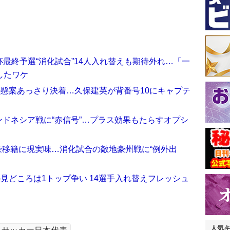
最終予選“消化試合”14人入れ替えも期待外れ…「一
したワケ
の懸案あっさり決着…久保建英が背番号10にキャプテ
ンドネシア戦に“赤信号”…プラス効果もたらすオプシ
豪移籍に現実味…消化試合の敵地豪州戦に“例外出
の見どころは1トップ争い 14選手入れ替えフレッシュ
人気