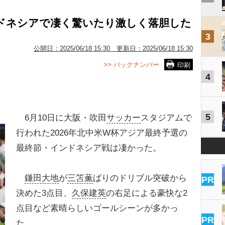
ンドネシアで凄く驚いたり激しく落胆した
3
公開日：
2025/06/18 15:30
更新日：
2025/06/18 15:30
>> バックナンバー
印刷
4
5
6月10日に大阪・吹田
サッカー
スタジアムで
行われた2026年北中米W杯アジア最終予選の
最終節・インドネシア戦は凄かった。
鎌田大地
が
三笘薫
ばりのドリブル突破から
PR
決めた3点目、
久保建英
の右足による豪快な2
点目など素晴らしいゴールシーンが多かっ
PR
た。