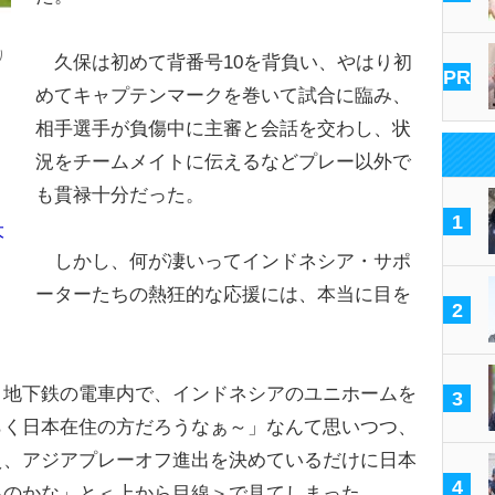
り
久保は初めて背番号10を背負い、やはり初
PR
めてキャプテンマークを巻いて試合に臨み、
相手選手が負傷中に主審と会話を交わし、状
況をチームメイトに伝えるなどプレー以外で
も貫禄十分だった。
1
大
しかし、何が凄いってインドネシア・サポ
ーターたちの熱狂的な応援には、本当に目を
2
地下鉄の電車内で、インドネシアのユニホームを
3
らく日本在住の方だろうなぁ～」なんて思いつつ、
え、アジアプレーオフ進出を決めているだけに日本
4
るのかな」と＜上から目線＞で見てしまった。