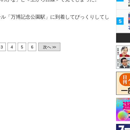
ル「万博記念公園駅」に到着してびっくりしてし
5
3
4
5
6
次へ
>>