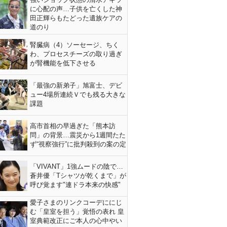
に心配の声…子供を亡くした神
田正輝らもたどった遺族ケアの
道のり
腎臓病（4）ソーセージ、ちく
わ、プロセスチーズの取り過ぎ
が腎機能を低下させる
「最強の新弟子」旭富士、デビ
ュー4場所連続Ｖでも残る大きな
課題
高市首相の早過ぎた「熊本訪
問」の背景…震災から1週間たた
ず“視察強行”に批判殺到の案の定
「VIVANT」1強ムードの陰で…
蒼井優「Tシャツが乾くまで」が
呼び覚ます"連ドラ本来の快感"
愛子さまのリンクコーデににじ
む「皇室を担う」覚悟の表れ 皇
室典範改正にご本人の心中やい