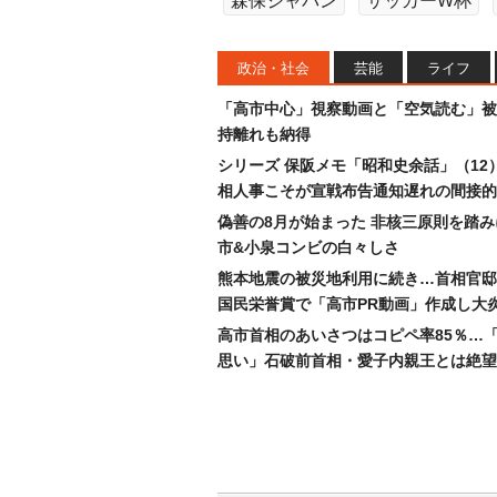
森保ジャパン
サッカーW杯
政治・社会
芸能
ライフ
「高市中心」視察動画と「空気読む」被
持離れも納得
シリーズ 保阪メモ「昭和史余話」（12
相人事こそが宣戦布告通知遅れの間接的
偽善の8月が始まった 非核三原則を踏
市&小泉コンビの白々しさ
熊本地震の被災地利用に続き…首相官邸
国民栄誉賞で「高市PR動画」作成し大
高市首相のあいさつはコピペ率85％…
思い」石破前首相・愛子内親王とは絶望