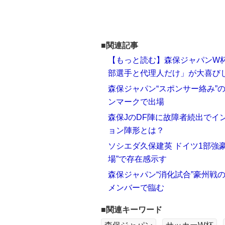
■関連記事
【もっと読む】森保ジャパンW杯
部選手と代理人だけ」が大喜び
森保ジャパン“スポンサー絡み”
ンマークで出場
森保JのDF陣に故障者続出でイ
ョン陣形とは？
ソシエダ久保建英 ドイツ1部強
場”で存在感示す
森保ジャパン“消化試合”豪州戦
メンバーで臨む
■関連キーワード