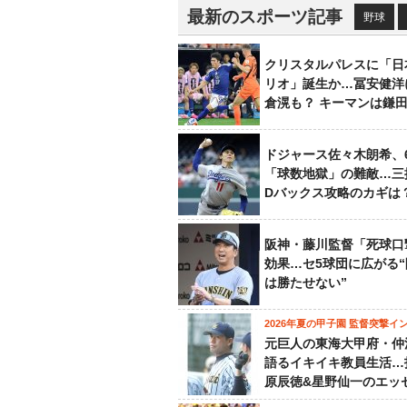
最新のスポーツ記事
野球
クリスタルパレスに「日
リオ」誕生か…冨安健洋
倉滉も？ キーマンは鎌
ドジャース佐々木朗希、
「球数地獄」の難敵…三
Dバックス攻略のカギは
阪神・藤川監督「死球口
効果…セ5球団に広がる
は勝たせない”
2026年夏の甲子園 監督突撃イ
元巨人の東海大甲府・仲
語るイキイキ教員生活…
原辰徳&星野仙一のエッ