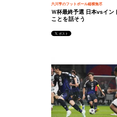
六川亨のフットボール縦横無尽
Ｗ杯最終予選 日本vsイ
ことを話そう