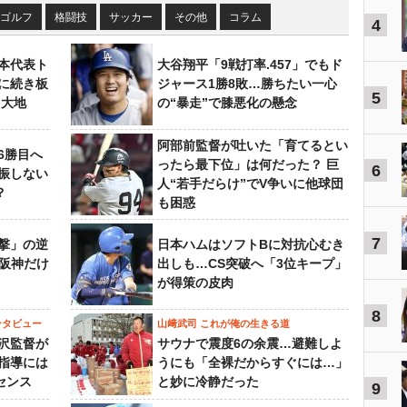
ゴルフ
格闘技
サッカー
その他
コラム
4
本代表ト
大谷翔平「9戦打率.457」でもド
に続き板
ジャース1勝8敗…勝ちたい一心
5
田大地
の“暴走”で膝悪化の懸念
阿部前監督が吐いた「育てるとい
6勝目へ
ったら最下位」は何だった？ 巨
6
振しない
人“若手だらけ”でV争いに他球団
？
も困惑
7
撃」の逆
日本ハムはソフトBに対抗心むき
“阪神だけ
出しも…CS突破へ「3位キープ」
が得策の皮肉
8
ンタビュー
山﨑武司 これが俺の生きる道
沢監督が
サウナで震度6の余震…避難しよ
指導には
うにも「全裸だからすぐには…」
センス
と妙に冷静だった
9