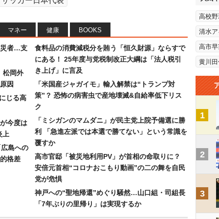
サッカー日本代表
高校野
マネー
健康
BOOKS
清水ア
高市早
災者…支
食料品の消費減税分を賄う「恒久財源」ならすで
にある！ 25年度与党税制改正大綱は「法人税引
黄川田
き上げ」に言及
）松岡外
原因
「米国産ジャガイモ」輸入解禁は“トランプ対
策”？ 恐怖の病害虫で産地壊滅&自給率低下リス
みにじる高
ク
1
「ミシガンのマムダニ」が民主党上院予備選に勝
が今度は
利 「急進左派では本選で勝てない」という常識を
炎上
覆すか
「広島への
2
高市官邸「被災地利用PV」が首相の命取りに？
的格差
安倍元首相“コロナおこもり動画”の二の舞を自民
党が危惧
神戸への“聖地帰還”めぐり騒然…山口組・司組長
3
「7年ぶりの里帰り」は実現するか