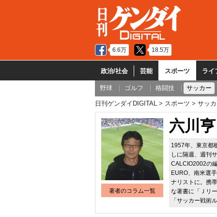
6.6万
18.5万
政治/社会
芸能
スポーツ
ライ
野球
ゴルフ
格闘技
サッカー
日刊ゲンダイDIGITAL
スポーツ
サッカ
六川亨
1957年、東京
しに隔週、週刊サ
CALCIO20
EURO、南米選
ナリストに。携
著者のコラム一覧
な著書に「Ｊリ
「サッカー戦術