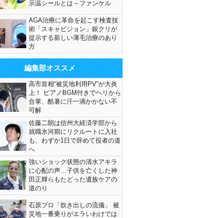
示温シールとは～ファンケル
AGA治療に革命を起こす検査技
術「スキャビジョン」銀クリが
提示する新しい薄毛治療のあり
方
編集部オススメ
高市首相“被災地利用PV”が大炎
上！ ピアノBGM付きでヘリから
合掌、酷暑に汗一滴かかない不
可解
佐藤二朗は信州大経済学部から
就職氷河期にリクルートに入社
も、わずか1日で辞めて役者の道
へ
強いショック状態の清水アキラ
に心配の声…子供を亡くした神
田正輝らもたどった遺族ケアの
道のり
石原プロ「炊き出しの流儀」 被
災地一番乗りがエラいわけでは