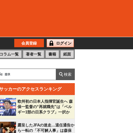
会員登録
ログイン
コラム一覧
著者一覧
書籍
紙面
サッカーのアクセスランキング
欧州初の日本人指揮官誕生へ 森
保一監督の“再就職先”は「ベル
ギー1部の日系クラブ」一択か
露呈したJFAの迷走…退任通告か
ら一転の「不可解人事」は森保