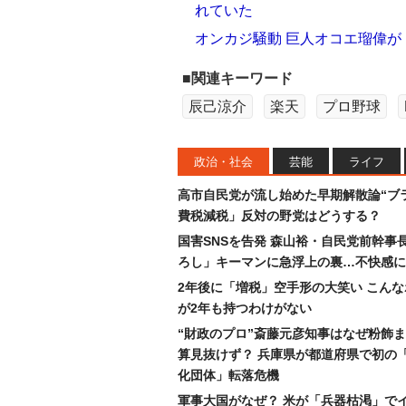
れていた
オンカジ騒動 巨人オコエ瑠偉
■関連キーワード
辰己涼介
楽天
プロ野球
政治・社会
芸能
ライフ
高市自民党が流し始めた早期解散論“ブラ
費税減税」反対の野党はどうする？
国害SNSを告発 森山裕・自民党前幹事
ろし」キーマンに急浮上の裏…不快感に
2年後に「増税」空手形の大笑い こん
が2年も持つわけがない
“財政のプロ”斎藤元彦知事はなぜ粉飾
算見抜けず？ 兵庫県が都道府県で初の
化団体」転落危機
軍事大国がなぜ？ 米が「兵器枯渇」で