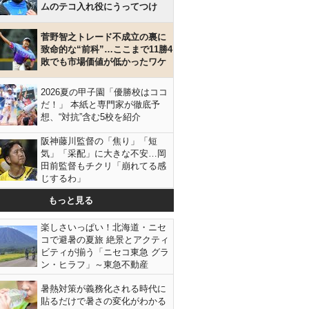
ムのテコ入れ役にうってつけ
菅野智之トレード不成立の裏に
致命的な“前科”…ここまで11勝4
敗でも市場価値が低かったワケ
2026夏の甲子園「優勝校はココ
だ！」 本紙と専門家が徹底予
想、“対抗”含む5校を紹介
阪神藤川監督の「焦り」「短
気」「采配」に大きな不安…岡
田前監督もチクリ「崩れてる感
じするわ」
もっと見る
楽しさいっぱい！北海道・ニセ
コで避暑の夏旅 絶景とアクティ
ビティが揃う「ニセコ東急 グラ
ン・ヒラフ」～東急不動産
暑熱対策が義務化される時代に
貼るだけで暑さの変化がわかる