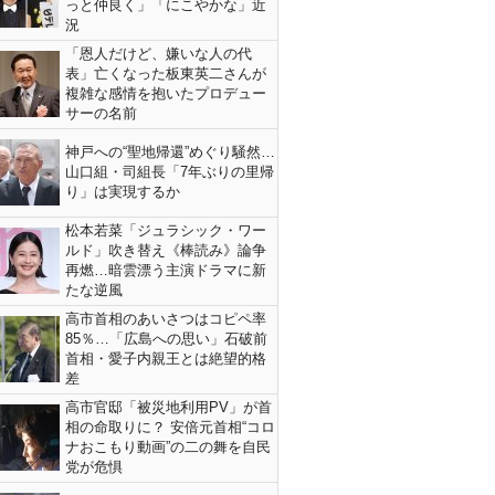
っと仲良く」「にこやかな」近
況
「恩人だけど、嫌いな人の代
表」亡くなった板東英二さんが
複雑な感情を抱いたプロデュー
サーの名前
神戸への“聖地帰還”めぐり騒然…
山口組・司組長「7年ぶりの里帰
り」は実現するか
松本若菜「ジュラシック・ワー
ルド」吹き替え《棒読み》論争
再燃…暗雲漂う主演ドラマに新
たな逆風
高市首相のあいさつはコピペ率
85％…「広島への思い」石破前
首相・愛子内親王とは絶望的格
差
高市官邸「被災地利用PV」が首
相の命取りに？ 安倍元首相“コロ
ナおこもり動画”の二の舞を自民
党が危惧