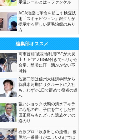
示温シールとは～ファンケル
AGA治療に革命を起こす検査技
術「スキャビジョン」銀クリが
提示する新しい薄毛治療のあり
方
編集部オススメ
高市首相“被災地利用PV”が大炎
上！ ピアノBGM付きでヘリから
合掌、酷暑に汗一滴かかない不
可解
佐藤二朗は信州大経済学部から
就職氷河期にリクルートに入社
も、わずか1日で辞めて役者の道
へ
強いショック状態の清水アキラ
に心配の声…子供を亡くした神
田正輝らもたどった遺族ケアの
道のり
石原プロ「炊き出しの流儀」 被
災地一番乗りがエラいわけでは