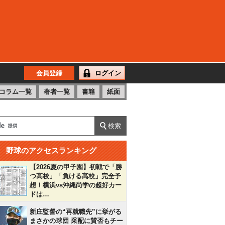
会員登録
ログイン
コラム一覧
著者一覧
書籍
紙面
野球のアクセスランキング
【2026夏の甲子園】初戦で「勝
つ高校」「負ける高校」完全予
想！横浜vs沖縄尚学の超好カー
ドは…
新庄監督の“再就職先”に挙がる
まさかの球団 采配に賛否もチー