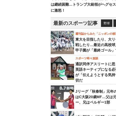
は継続困難…トランプ大統領がヘグセス
に激怒！
最新のスポーツ記事
野球
週刊誌からみた「ニッポンの後
東大を目指したり、大リ
戦したり…最近の高校球
甲子園が「最終ゴール」
スポーツ時々放談
通訳同伴アスリートに思
英語ネーティブになる必
が「伝えようとする気持
切だ
Jリーグ「秋春制」元年
はC大阪20歳MF…父は
ー、兄はベルギー1部