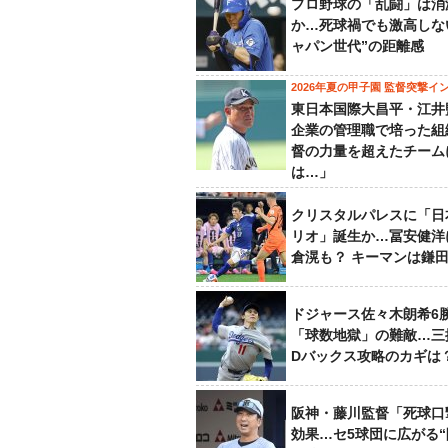
プロ野球の「乱闘」は消
か…死球禍でも激高しな
ャパン世代”の距離感
2026年夏の甲子園 監督突撃イ
東日本国際大昌平・江井
企業の管理職で培った組
督の力量を超えたチーム
は…」
クリスタルパレスに「日
リオ」誕生か…冨安健洋
倉滉も？ キーマンは鎌
ドジャース佐々木朗希6
「球数地獄」の難敵…三
Dバックス攻略のカギは
阪神・藤川監督「死球口
効果…セ5球団に広がる