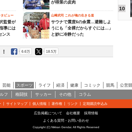
が得策の皮肉
10
ンタビュー
山﨑武司 これが俺の生きる道
沢監督が
サウナで震度6の余震…避難しよ
指導には
うにも「全裸だからすぐには…」
センス
と妙に冷静だった
う！
6.6万
18.5万
芸能
スポーツ
ライフ
経済
健康
コミック
競馬
公営
ルフ
格闘技
サッカー
その他
コラム
ー
サイトマップ
個人情報
著作権
リンク
定期購読申込み
広告掲載について
会社概要
採用情報
よくある質問・お問い合わせ
Copyright (C) Nikkan Gendai. All Rights Reserved