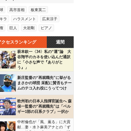
球
高市首相
板東英二
キラ
ハラスメント
広末涼子
権
巨人
大岩剛
ピアノ
アクセスランキング
週間
萩本欽一〈34〉私の“運”論 大
谷翔平のカネを使い込んだ通訳
に「小さな声で『ありがと
う』」
新庄監督の“再就職先”に挙がる
まさかの球団 采配に賛否もチー
ムのテコ入れ役にうってつけ
欧州初の日本人指揮官誕生へ 森
保一監督の“再就職先”は「ベル
ギー1部の日系クラブ」一択か
中村倫也が「風、薫る」に大貢
献…妻・水卜麻美アナとの「ず