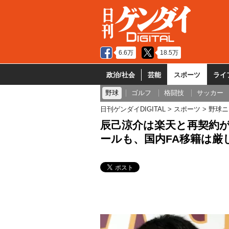
6.6万
18.5万
政治/社会
芸能
スポーツ
ライ
野球
ゴルフ
格闘技
サッカー
日刊ゲンダイDIGITAL
スポーツ
野球ニ
辰己涼介は楽天と再契約が
ールも、国内FA移籍は厳