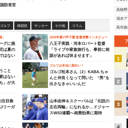
国防長官
高校野
清水ア
ゴルフ
格闘技
サッカー
その他
コラム
高市政
退」
2026年夏の甲子園 監督突撃インタビュー
ーグに挑
八王子実践・河本ロバート監督
児は夏の
「ライブや家族旅行も、事前に相
ではない
談があれば休ませます」
1
ゴルフは本当に面白い！
うこと
ゴルゴ松本さん（2）KABA.ちゃ
要はない
んと仲良くなって閃いた “男”を
2
ち」が大
出さなきゃいいんだ
の注目株
山本由伸＆スクーバルは「伝説の
3
元Jリーガ
左右両輪」になれるか…ドジャー
スWS3連覇へ相乗効果に期待
4