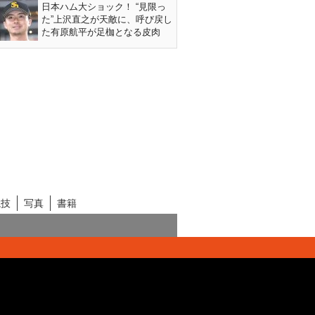
日本ハム大ショック！ “見限っ
た”上沢直之が天敵に、呼び戻し
た有原航平が足枷となる皮肉
競技
写真
書籍