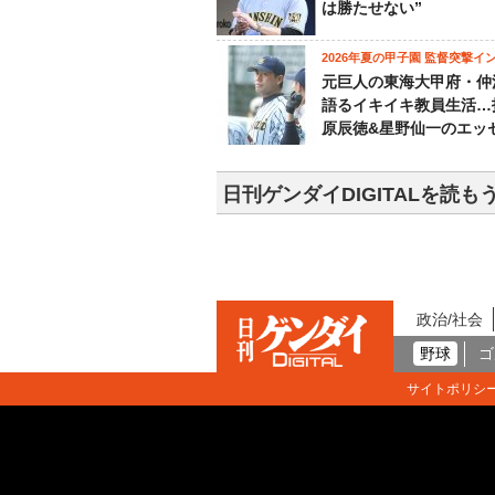
は勝たせない”
2026年夏の甲子園 監督突撃イ
元巨人の東海大甲府・仲
語るイキイキ教員生活…
原辰徳&星野仙一のエッ
日刊ゲンダイDIGITALを読も
政治/社会
野球
ゴ
サイトポリシ