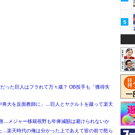
5
”だった巨人はフラれて万々歳？ OB投手も「獲得失
中将大を反面教師に」…巨人とヤクルトを蹴って楽天
多難…メジャー移籍視野も年俸減額は避けられないか
た…楽天時代の俺は分かった上であえて皆の前で怒ら