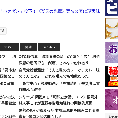
が「バクダン」投下！《楽天の先輩》実名公表に現実味
FA
マネー
健康
BOOKS
フ” 「消
OTC類似薬「追加負担免除」の“落とし穴”…慢性
疾患の患者でも「配慮」されない恐れあり
長「高市お
自民党総裁選は「うんこ味のカレーか、カレー味
国境なし
のうんこか」 どれを選んでも地獄だった
なボロ政権
「高市中心」視察動画と「空気読む」被災者…支
持離れも納得
まがいの決
シリーズ 保阪メモ「昭和史余話」（12）松岡外
「早期健全
相人事こそが宣戦布告通知遅れの間接的原因
偽善の8月が始まった 非核三原則を踏みにじる高
イラン戦争
市&小泉コンビの白々しさ
人気