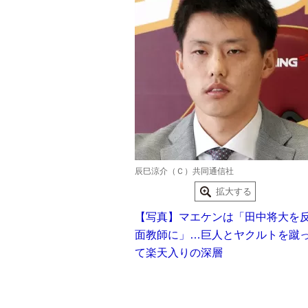
辰巳涼介（Ｃ）共同通信社
拡大する
【写真】マエケンは「田中将大を
面教師に」…巨人とヤクルトを蹴
て楽天入りの深層