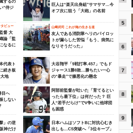
滅するの
巨人は“楽天出身組”サマサマ…今
い“侍ジ
オフ次に狙う「大砲」の名前
5
ンタビュー
山﨑武司 これが俺の生きる道
監督 大
友人である消防隊ヘリのパイロッ
織論「監
トが漏らした苦悩「もう、病気に
になるに
なりそうだった」
6
本代表ト
大谷翔平「9戦打率.457」でもド
7
に続き板
ジャース1勝8敗…勝ちたい一心
田大地
の“暴走”で膝悪化の懸念
阿部前監督が吐いた「育てるとい
勝目へ
8
ったら最下位」は何だった？ 巨
振しない
人“若手だらけ”でV争いに他球団
？
も困惑
9
撃」の逆
日本ハムはソフトBに対抗心むき
“阪神だけ
出しも…CS突破へ「3位キープ」