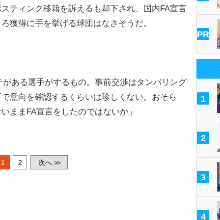
スティング移籍を訴えるも却下され、国内
FA
宣言
ころ獲得に手を挙げる球団はなさそうだ。
PR
テがある選手がするもの。事前交渉はタンパリング
下で意向を確認するくらいは珍しくない。おそら
1
いままFA宣言をしたのではないか」
2
1
2
次へ
>>
3
4