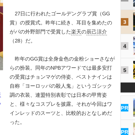
27日に行われたゴールデングラブ賞（GG
3
賞）の授賞式。昨年に続き、耳目を集めたの
がパの外野部門で受賞した
楽天
の
辰己涼介
（28）だ。
4
昨年のGG賞は全身金色の金粉ショーさなが
らの扮装。同年のNPBアワードでは最多安打
5
の受賞はチョンマゲの侍姿、ベストナインは
自称「ヨーロッパの殺人鬼」というゴシック
調の衣装、連盟特別表彰では日本の甲冑姿
反
っ
と、様々なコスプレを披露。それが今回はワ
PR
インレッドのスーツと、比較的おとなしめだ
った。
PR