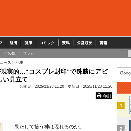
フ
経済
健康
コミック
競馬
公営競技
書籍
その他
コラム
ュース
記事
現実的…“コスプレ封印”で殊勝にアピ
しい見立て
公開日：
2025/11/28 11:20
更新日：
2025/11/28 11:20
印刷
1
果たして拾う神は現れるのか。
2