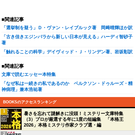
■関連記事
「選挙制を疑う」Ｄ・ヴァン・レイブルック著 岡﨑晴輝ほか訳
「古き佳きエジンバラから新しい日本が見える」ハーディ智砂子
著
「触れることの科学」デイヴィッド・Ｊ・リンデン著、岩坂彰訳
■関連記事
文庫で読むエッセー本特集
「なぜ私は一続きの私であるのか ベルクソン・ドゥルーズ・精
神病理」兼本浩祐著
BOOKSのアクセスランキング
1
暑さを忘れて謎解きに没頭！ミステリー文庫特集
（3）プロが厳選する年に1度の短編集 「本格王
2026」本格ミステリ作家クラブ選・編
2