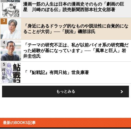
漫画一筋の人生は日本の漫画史そのもの「劇画の巨
星 川崎のぼる伝」読売新聞西部本社文化部著
3
「身近にあるドラッグ的なものや脱法性に自覚的にな
ることが大切」──「脱法」磯部涼氏
4
「テーマの研究不正は、私が以前バイオ系の研究職だ
った経験が基になっています」──「風車と巨人」岩
井圭也氏
5
「『鮎戦記』有岡只祐」世良康著
もっとみる
最新のBOOKS記事