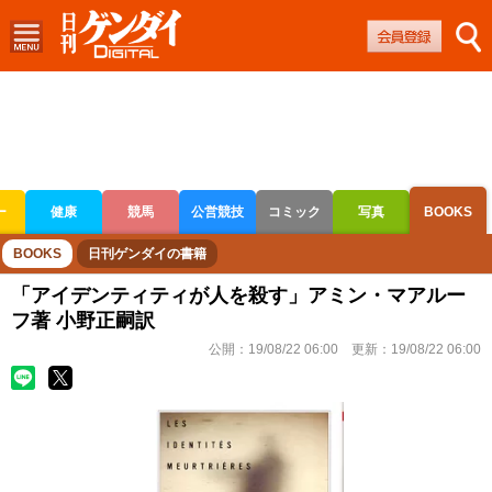
ー
健康
競馬
公営競技
コミック
写真
BOOKS
ボートレース
競輪
オートレース
BOOKS
日刊ゲンダイの書籍
「アイデンティティが人を殺す」アミン・マアルー
フ著 小野正嗣訳
公開：
19/08/22 06:00
更新：
19/08/22 06:00