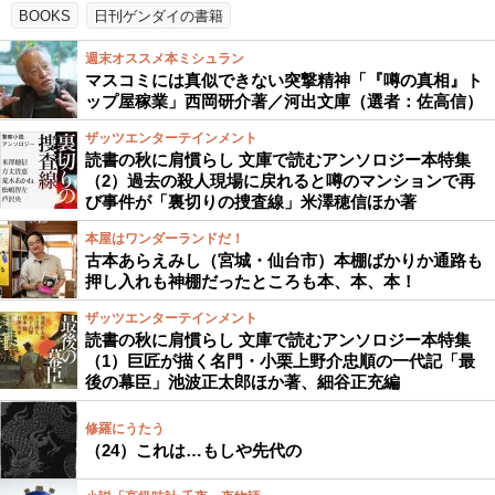
BOOKS
日刊ゲンダイの書籍
週末オススメ本ミシュラン
マスコミには真似できない突撃精神「『噂の真相』ト
ップ屋稼業」西岡研介著／河出文庫（選者：佐高信）
ザッツエンターテインメント
読書の秋に肩慣らし 文庫で読むアンソロジー本特集
（2）過去の殺人現場に戻れると噂のマンションで再
び事件が「裏切りの捜査線」米澤穂信ほか著
本屋はワンダーランドだ！
古本あらえみし（宮城・仙台市）本棚ばかりか通路も
押し入れも神棚だったところも本、本、本！
ザッツエンターテインメント
読書の秋に肩慣らし 文庫で読むアンソロジー本特集
（1）巨匠が描く名門・小栗上野介忠順の一代記「最
後の幕臣」池波正太郎ほか著、細谷正充編
修羅にうたう
（24）これは…もしや先代の