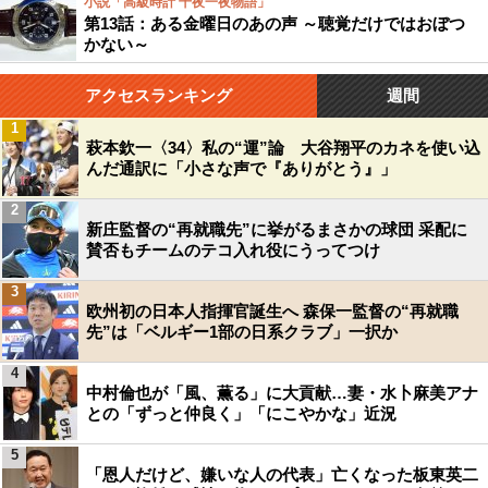
小説「高級時計 千夜一夜物語」
第13話：ある金曜日のあの声 ～聴覚だけではおぼつ
かない～
アクセスランキング
週間
1
萩本欽一〈34〉私の“運”論 大谷翔平のカネを使い込
んだ通訳に「小さな声で『ありがとう』」
2
新庄監督の“再就職先”に挙がるまさかの球団 采配に
賛否もチームのテコ入れ役にうってつけ
3
欧州初の日本人指揮官誕生へ 森保一監督の“再就職
先”は「ベルギー1部の日系クラブ」一択か
4
中村倫也が「風、薫る」に大貢献…妻・水卜麻美アナ
との「ずっと仲良く」「にこやかな」近況
5
「恩人だけど、嫌いな人の代表」亡くなった板東英二