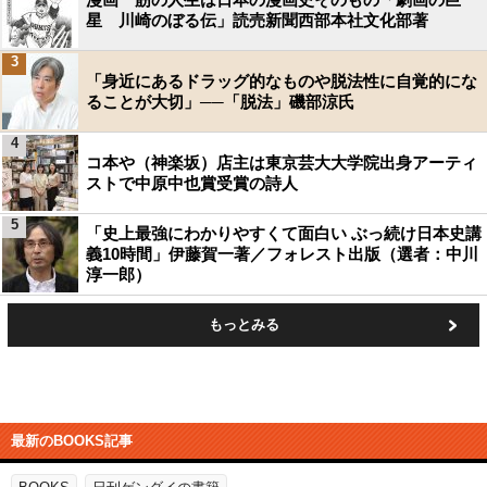
星 川崎のぼる伝」読売新聞西部本社文化部著
3
「身近にあるドラッグ的なものや脱法性に自覚的にな
ることが大切」──「脱法」磯部涼氏
4
コ本や（神楽坂）店主は東京芸大大学院出身アーティ
ストで中原中也賞受賞の詩人
5
「史上最強にわかりやすくて面白い ぶっ続け日本史講
義10時間」伊藤賀一著／フォレスト出版（選者：中川
淳一郎）
もっとみる
最新のBOOKS記事