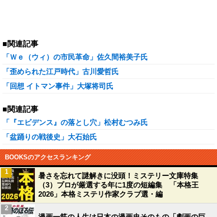
■関連記事
「Ｗｅ（ウィ）の市民革命」佐久間裕美子氏
「歪められた江戸時代」古川愛哲氏
「回想 イトマン事件」大塚将司氏
■関連記事
「『エビデンス』の落とし穴」松村むつみ氏
「盆踊りの戦後史」大石始氏
BOOKSのアクセスランキング
1
暑さを忘れて謎解きに没頭！ミステリー文庫特集
（3）プロが厳選する年に1度の短編集 「本格王
2026」本格ミステリ作家クラブ選・編
2
漫画一筋の人生は日本の漫画史そのもの「劇画の巨