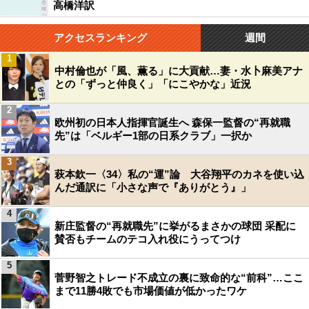
高橋洋訳
アクセスランキング
週間
1
中村倫也が「風、薫る」に大貢献…妻・水卜麻美アナ
との「ずっと仲良く」「にこやかな」近況
2
欧州初の日本人指揮官誕生へ 森保一監督の“再就職
先”は「ベルギー1部の日系クラブ」一択か
3
萩本欽一〈34〉私の“運”論 大谷翔平のカネを使い込
んだ通訳に「小さな声で『ありがとう』」
4
新庄監督の“再就職先”に挙がるまさかの球団 采配に
賛否もチームのテコ入れ役にうってつけ
5
菅野智之トレード不成立の裏に致命的な“前科”…ここ
まで11勝4敗でも市場価値が低かったワケ