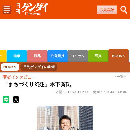
ー
健康
競馬
公営競技
コミック
写真
BOOKS
ボートレース
競輪
オートレース
BOOKS
日刊ゲンダイの書籍
> 一覧へ
著者インタビュー
「まちづくり幻想」木下斉氏
公開：
21/04/01 06:00
更新：
21/04/01 06:00