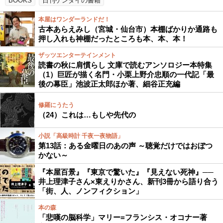
BOOKS
日刊ゲンダイの書籍
本屋はワンダーランドだ！
古本あらえみし（宮城・仙台市）本棚ばかりか通路も
押し入れも神棚だったところも本、本、本！
ザッツエンターテインメント
読書の秋に肩慣らし 文庫で読むアンソロジー本特集
（1）巨匠が描く名門・小栗上野介忠順の一代記「最
後の幕臣」池波正太郎ほか著、細谷正充編
修羅にうたう
（24）これは…もしや先代の
小説「高級時計 千夜一夜物語」
第13話：ある金曜日のあの声 ～聴覚だけではおぼつ
かない～
『本屋百景』『東京で驚いた』『見えない死神』──
井上理津子さん×東えりかさん、新刊3冊から語り合う
「街、人、ノンフィクション」
本の森
「悲嘆の脳科学」マリー=フランシス・オコナー著