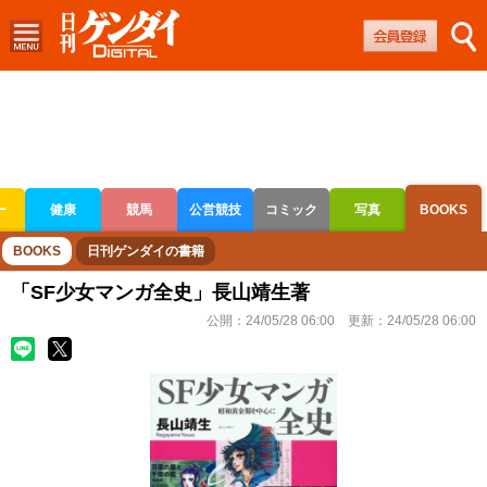
ー
健康
競馬
公営競技
コミック
写真
BOOKS
ボートレース
競輪
オートレース
BOOKS
日刊ゲンダイの書籍
「SF少女マンガ全史」長山靖生著
公開：
24/05/28 06:00
更新：
24/05/28 06:00