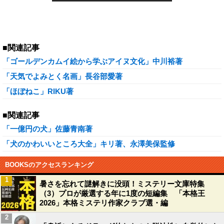
■関連記事
「ゴールデンカムイ絵から学ぶアイヌ文化」中川裕著
「天気でよみとく名画」長谷部愛著
「ほぼねこ」RIKU著
■関連記事
「一億円の犬」佐藤青南著
「犬のかわいいところ大全」キリ著、永澤美保監修
BOOKSのアクセスランキング
1
暑さを忘れて謎解きに没頭！ミステリー文庫特集
（3）プロが厳選する年に1度の短編集 「本格王
2026」本格ミステリ作家クラブ選・編
2