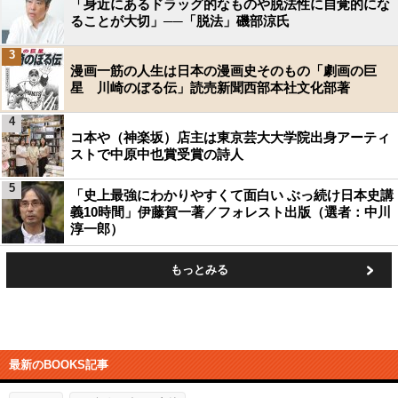
「身近にあるドラッグ的なものや脱法性に自覚的にな
ることが大切」──「脱法」磯部涼氏
3
漫画一筋の人生は日本の漫画史そのもの「劇画の巨
星 川崎のぼる伝」読売新聞西部本社文化部著
4
コ本や（神楽坂）店主は東京芸大大学院出身アーティ
ストで中原中也賞受賞の詩人
5
「史上最強にわかりやすくて面白い ぶっ続け日本史講
義10時間」伊藤賀一著／フォレスト出版（選者：中川
淳一郎）
もっとみる
最新のBOOKS記事