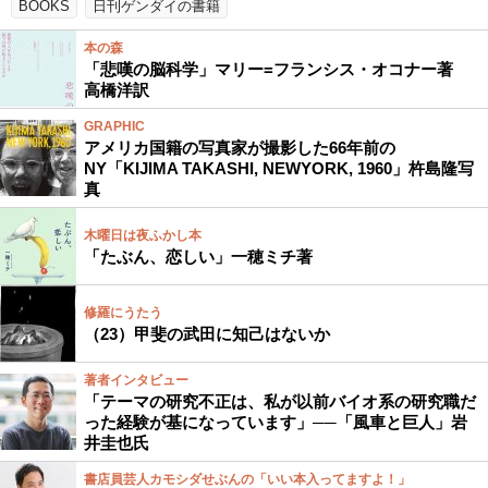
BOOKS
日刊ゲンダイの書籍
本の森
「悲嘆の脳科学」マリー=フランシス・オコナー著
高橋洋訳
GRAPHIC
アメリカ国籍の写真家が撮影した66年前の
NY「KIJIMA TAKASHI, NEWYORK, 1960」杵島隆写
真
木曜日は夜ふかし本
「たぶん、恋しい」一穂ミチ著
修羅にうたう
（23）甲斐の武田に知己はないか
著者インタビュー
「テーマの研究不正は、私が以前バイオ系の研究職だ
った経験が基になっています」──「風車と巨人」岩
井圭也氏
書店員芸人カモシダせぶんの「いい本入ってますよ！」