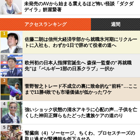
未発売のAVから始まる震えるほど怖い怪談「ダクダ
デイラ」餠屋䖸著
アクセスランキング
週間
1
佐藤二朗は信州大経済学部から就職氷河期にリクルー
トに入社も、わずか1日で辞めて役者の道へ
2
欧州初の日本人指揮官誕生へ 森保一監督の“再就職
先”は「ベルギー1部の日系クラブ」一択か
3
菅野智之トレード不成立の裏に致命的な“前科”…ここ
まで11勝4敗でも市場価値が低かったワケ
4
強いショック状態の清水アキラに心配の声…子供を亡
くした神田正輝らもたどった遺族ケアの道のり
5
腎臓病（4）ソーセージ、ちくわ、プロセスチーズの
取り過ぎが腎機能を低下させる