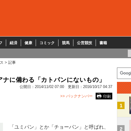
フ
経済
健康
コミック
競馬
公営競技
書籍
ス
記事
美アナに備わる「カトパンにないもの」
公開日：
2014/11/02 07:00
更新日：
2016/10/17 04:37
>> バックナンバー
印刷
1
「ユミパン」とか「チョーパン」と呼ばれ、
2