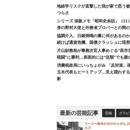
地経学リスクが直撃した我が家で思う被
つらさ
シリーズ 保阪メモ「昭和史余話」（11
身の野村大使と外務省プロパーとの間の
協調介入、日銀恫喝の裏に何があるのか
続けば通貨危機、国債クラッシュに現実
片山財務相が事務次官人事めぐる“高市
暗闘”に勝利…表面的には“従順”でも腹
消費税政局にいっちょがみ 「反対派」
玉木代表もヒートアップ…見え隠れする
影
最新の芸能記事
芸能
グラビ
スージー鈴木のゼロからぜんぶ
ルズ