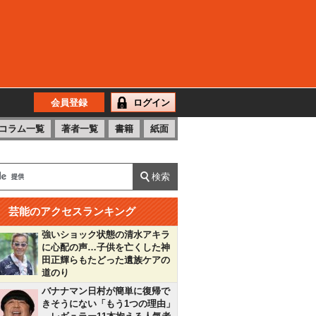
会員登録
ログイン
コラム一覧
著者一覧
書籍
紙面
芸能のアクセスランキング
強いショック状態の清水アキラ
に心配の声…子供を亡くした神
田正輝らもたどった遺族ケアの
道のり
バナナマン日村が簡単に復帰で
きそうにない「もう1つの理由」