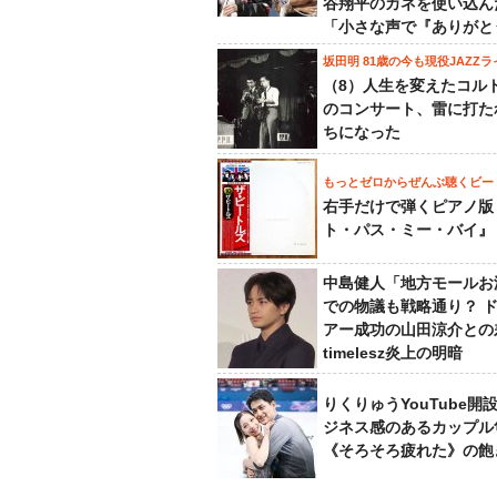
谷翔平のカネを使い込ん
「小さな声で『ありがと
坂田明 81歳の今も現役JAZZラ
（8）人生を変えたコル
のコンサート、雷に打た
ちになった
もっとゼロからぜんぶ聴くビー
右手だけで弾くピアノ版
ト・パス・ミー・バイ』
中島健人「地方モールお
での物議も戦略通り？ 
アー成功の山田涼介との
timelesz炎上の明暗
りくりゅうYouTube開
ジネス感のあるカップル
《そろそろ疲れた》の飽