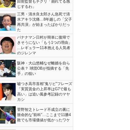
田前監督もチクリ「崩れてる感
じするわ」
三男・清水良太郎さん急死で清
水アキラ沈痛…8年越しの「父子
再共演」が始まったばかりだっ
た
バナナマン日村が簡単に復帰で
きそうにない「もう1つの理由」
…レギュラー11本抱える人気者
のジレンマ
阪神・大山悠輔なぜ離婚を自ら
公表？ 球団OBが指摘する「先
手」の狙い
嘘つき高市首相“鬼リピ”フレーズ
「実質賃金の上昇率はG7で最も
高い」は追い風参考記録のマヤ
カシ
菅野智之トレード不成立の裏に
致命的な“前科”…ここまで11勝4
敗でも市場価値が低かったワケ