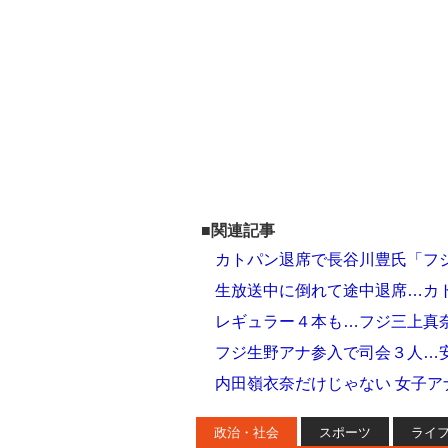
■関連記事
カトパン退席で長谷川豊氏「フ
生放送中に倒れて途中退席…カ
レギュラー４本も…フジ三上真
フジ生野アナ参入で司会３人…安
内田嶺衣奈だけじゃない 女子ア
政治・社会
スポーツ
ライ