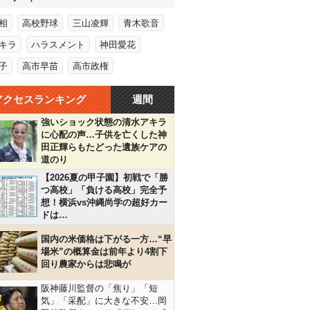
相
高校野球
三山凌輝
青木歌音
キラ
ハラスメント
神田愛花
子
高市早苗
高市政権
アクセスランキング
週間
強いショック状態の清水アキラ
に心配の声…子供を亡くした神
田正輝らもたどった遺族ケアの
道のり
【2026夏の甲子園】初戦で「勝
つ高校」「負ける高校」完全予
想！横浜vs沖縄尚学の超好カー
ドは…
国内の米価格は下がる一方…“早
場米”の概算金は前年より4割下
回り農家からは悲鳴が
阪神藤川監督の「焦り」「短
気」「采配」に大きな不安…岡