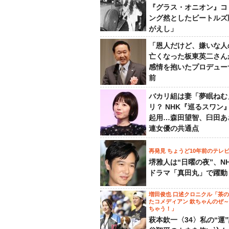
『グラス・オニオン』コ
ング然としたビートルズ
がえし」
「恩人だけど、嫌いな人
亡くなった板東英二さん
感情を抱いたプロデュー
前
バカリ組は妻「夢眠ねむ
リ？ NHK『巡るスワン
起用…森田望智、臼田あ
連女優の共通点
再発見 ちょうど10年前のテレ
堺雅人は“日曜の夜”、N
ドラマ「真田丸」で躍動
増田俊也 口述クロニクル「茶
たコメディアン 欽ちゃんのぜ
ちゃう！」
萩本欽一〈34〉私の“運