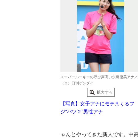
スーパールーキーの呼び声高い永島優美アナ／
（Ｃ）日刊ゲンダイ
拡大する
【写真】女子アナにモテまくるフ
ジ“バツ２”男性アナ
ゃんとやってきた新人です。中