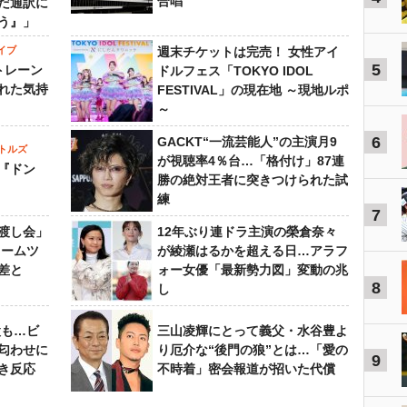
合唱
だ通訳に
う』」
イブ
週末チケットは完売！ 女性アイ
5
トレーン
ドルフェス「TOKYO IDOL
れた気持
FESTIVAL」の現在地 ～現地ルポ
～
6
GACKT“一流芸能人”の主演月9
トルズ
が視聴率4％台…「格付け」87連
『ドン
勝の絶対王者に突きつけられた試
練
7
渡し会」
12年ぶり連ドラ主演の榮倉奈々
ドームツ
が綾瀬はるかを超える日…アラフ
差と
ォー女優「最新勢力図」変動の兆
8
し
設も…ビ
三山凌輝にとって義父・水谷豊よ
匂わせに
り厄介な“後門の狼”とは…「愛の
9
き反応
不時着」密会報道が招いた代償