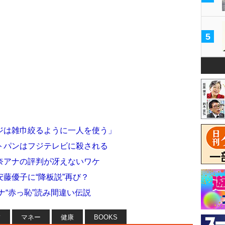
5
ジは雑巾絞るように一人を使う」
トパンはフジテレビに殺される
奈アナの評判が冴えないワケ
藤優子に“降板説”再び？
ナ“赤っ恥”読み間違い伝説
フ
マネー
健康
BOOKS