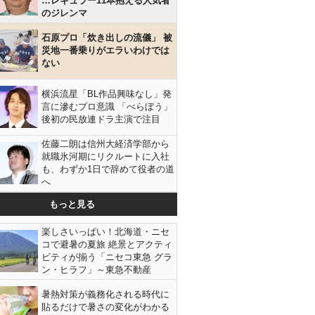
…レギュラー11本抱える人気者
のジレンマ
石原プロ「炊き出しの流儀」 被
災地一番乗りがエラいわけでは
ない
横浜流星「BL作品興味なし」発
言に滲むプロ意識 「べらぼう」
後初の民放連ドラ主演で注目
佐藤二朗は信州大経済学部から
就職氷河期にリクルートに入社
も、わずか1日で辞めて役者の道
へ
もっと見る
楽しさいっぱい！北海道・ニセ
コで避暑の夏旅 絶景とアクティ
ビティが揃う「ニセコ東急 グラ
ン・ヒラフ」～東急不動産
暑熱対策が義務化される時代に
貼るだけで暑さの変化がわかる