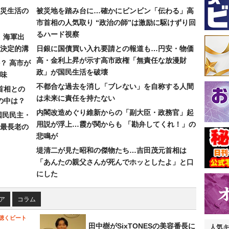
災生活の
被災地を踏み台に…確かにビンビン「伝わる」高
市首相の人気取り “政治の師”は激励に駆けずり回
るハード視察
）海軍出
決定的溝
日銀に国債買い入れ要請との報道も…円安・物価
高・金利上昇が示す高市政権「無責任な放漫財
？ 高市が
政」が国民生活を破壊
味
不都合な過去を消し「ブレない」を自称する人間
首相との
は未来に責任を持たない
の中は？
内閣改造めぐり維新からの「副大臣・政務官」起
国民民主・
用説が浮上…霞が関からも 「勘弁してくれ！」の
最長老の
悲鳴が
堤清二が見た昭和の傑物たち…吉田茂元首相は
「あんたの親父さんが死んでホッとしたよ」と口
にした
ア
コラム
聴くビート
田中樹がSixTONESの美容番長に
人気