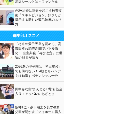
示温シールとは～ファンケル
AGA治療に革命を起こす検査技
術「スキャビジョン」銀クリが
提示する新しい薄毛治療のあり
方
編集部オススメ
「将来の愛子天皇を認めろ」高
市政権vs読売新聞でバトル激
化！ 皇室典範「再び改定」に世
論の85％が味方
2026夏の甲子園は「初出場校」
でも侮れない！ 4校ともハンデ
をはね返すポテンシャル十分
田中みな実“まんまるE乳”も筋金
入り！アッパレのあざとさ
阪神1位・森下翔太を英才教育
父親が明かす「マイホーム購入