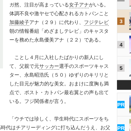
ガ然、注目が高まっている
女子アナ
がいる。
体調不良や激ヤセで心配されるカトパンこと
3
加藤綾子
アナ（２９）に代わり、
フジテレビ
朝の情報番組「めざましテレビ」のキャスタ
ーを務めた永島優美アナ（２２）である。
4
ことし４月に入社したばかりの新人にし
て、父親で元
サッカー
選手のスポーツキャス
5
ター、永島昭浩氏（５０）ゆずりのキリリと
した目元が魅力的な美女。おまけに度胸も満
点で、ポスト・カトパン最右翼との声も出て
いる。フジ関係者が言う。
PR
「ウチでは珍しく、学生時代にスポーツをち
高時代はチアリーディングに打ち込んだうえ、お父
PR