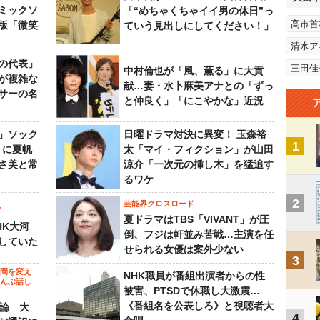
ミックソ
「“めちゃくちゃイイ男の休日”っ
高市首
版「微笑
ていう見出しにしてください！」
清水ア
の代表」
三田佳
中村倫也が「風、薫る」に大貢
が複雑な
献…妻・水卜麻美アナとの「ずっ
サーの名
と仲良く」「にこやかな」近況
」ソック
日曜ドラマ対決に異変！ 玉森裕
1
』に夏帆
太「マイ・フィクション」が山田
さ美と常
涼介「一次元の挿し木」を猛追す
るワケ
2
芸能界クロスロード
ビ
夏ドラマはTBS「VIVANT」が圧
HK大河
倒、フジは軒並み苦戦…主演を任
していた
せられる女優は案外少ない
3
の間を変え
NHK職員が番組出演者からの性
～んぶ話し
被害、PTSDで休職し大激震…
《番組名を公表しろ》と視聴者大
”論 大
4