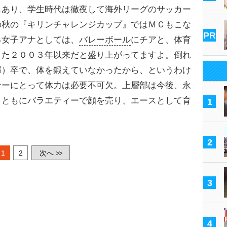
もあり、学生時代は徹夜して海外リーグのサッカー
の秋の『キリンチャレンジカップ』ではＭＣもこな
PR
る女子アナとしては、
バレーボール
にチアと、体育
した２００３年以来だと盛り上がってますよ。倒れ
部）卒で、体を鍛えていなかったから、というわけ
サーにとって体力は必要不可欠。上層部は今後、永
とともにバラエティーで顔を売り、エースとして育
1
2
1
2
次へ
>>
3
4