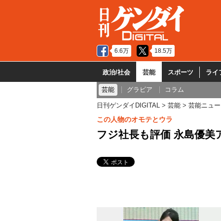
6.6万
18.5万
政治/社会
芸能
スポーツ
ライ
芸能
グラビア
コラム
日刊ゲンダイDIGITAL
芸能
芸能ニュー
この人物のオモテとウラ
フジ社長も評価 永島優