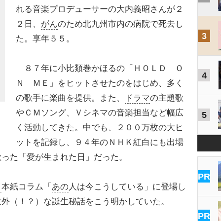
れる音楽プロデューサーの大内義昭さんが２
２日、
がん
のため北九州市内の病院で死去し
3
た。享年５５。
８７年に小比類巻かほるの「ＨＯＬＤ Ｏ
4
Ｎ ＭＥ」をヒットさせたのをはじめ、多く
の歌手に楽曲を提供。また、
ドラマ
の主題歌
やＣＭソング、Ｖシネマの音楽担当など幅広
5
く活動してきた。中でも、２００万枚の大ヒ
ットを記録し、９４年のＮＨＫ紅白にも出場
歌った「愛が生まれた日」だった。
PR
イ
本紙コラム「
あの
人は今こうしている」に登場し
意外（！？）な誕生秘話をこう明かしていた。
PR