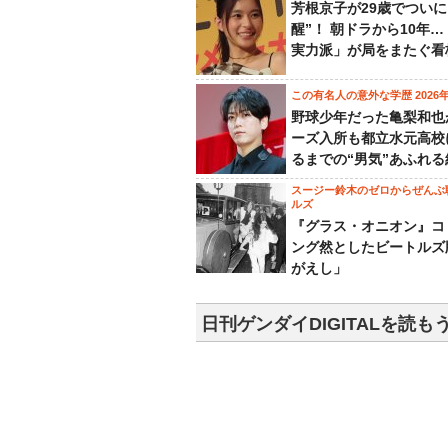
芳根京子が29歳でついに
醒”！ 朝ドラから10年
実力派」が局をまたぐ看
この有名人の意外な学歴 2026
野球少年だった亀梨和也
ーズ入所も都立水元高校
るまでの“男気”あふれる
スージー鈴木のゼロからぜんぶ
ルズ
『グラス・オニオン』コ
ング然としたビートルズ
がえし」
日刊ゲンダイDIGITALを読も