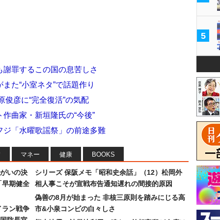
5
も謝罪するこの国の息苦しさ
また“小室ネタ”で話題作り
原俊彦に“完全復活”の気配
作曲家・新垣隆氏の“今後”
フジ「水曜歌謡祭」の前途多難
フ
マネー
健康
BOOKS
まがいの決
シリーズ 保阪メモ「昭和史余話」（12）松岡外
「早期健全
相人事こそが宣戦布告通知遅れの間接的原因
偽善の8月が始まった 非核三原則を踏みにじる高
イラン戦争
市&小泉コンビの白々しさ