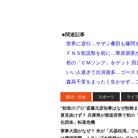
■関連記事
世界に逆行…サザン桑田も爆問
ＦＮＳ歌謡祭を前に…華原朋美が
初の「ＣＭソング」をゲット 田
いい人過ぎて出演過多…ゴースト
森高千里をまったく生かせず…
政治・社会
スポーツ
ライ
“財政のプロ”斎藤元彦知事はなぜ粉飾
算見抜けず？ 兵庫県が都道府県で初の
化団体」転落危機
軍事大国がなぜ？ 米が「兵器枯渇」で