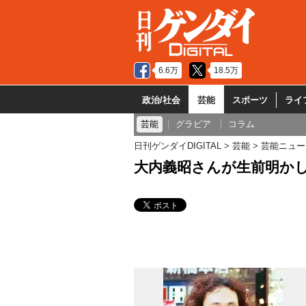
6.6万
18.5万
政治/社会
芸能
スポーツ
ライ
芸能
グラビア
コラム
日刊ゲンダイDIGITAL
芸能
芸能ニュー
大内義昭さんが生前明か