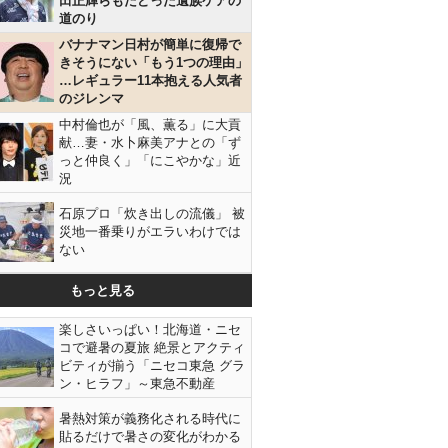
田正輝らもたどった遺族ケアの
道のり
バナナマン日村が簡単に復帰で
きそうにない「もう1つの理由」
…レギュラー11本抱える人気者
のジレンマ
中村倫也が「風、薫る」に大貢
献…妻・水卜麻美アナとの「ず
っと仲良く」「にこやかな」近
況
石原プロ「炊き出しの流儀」 被
災地一番乗りがエラいわけでは
ない
もっと見る
楽しさいっぱい！北海道・ニセ
コで避暑の夏旅 絶景とアクティ
ビティが揃う「ニセコ東急 グラ
ン・ヒラフ」～東急不動産
暑熱対策が義務化される時代に
貼るだけで暑さの変化がわかる