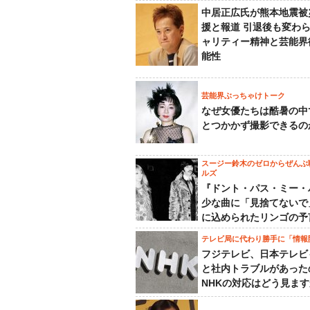
中居正広氏が熊本地震被
援と報道 引退後も変わ
ャリティー精神と芸能界
能性
芸能界ぶっちゃけトーク
なぜ女優たちは酷暑の中
とつかかず撮影できるの
スージー鈴木のゼロからぜんぶ
ルズ
『ドント・パス・ミー・
少な曲に「見捨てないで
に込められたリンゴの予
テレビ局に代わり勝手に「情報
フジテレビ、日本テレビ
と社内トラブルがあった
NHKの対応はどう見ま