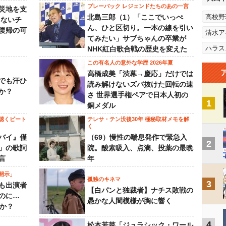
プレーバック レジェンドたちのあの一言
災地を支
北島三郎（1）「ここでいっぺ
高校野
らないチ
ん、ひと区切り。一本の線を引い
復帰の可
清水ア
てみたい」サブちゃんの卒業が
ハラス
NHK紅白歌合戦の歴史を変えた
この有名人の意外な学歴 2026年夏
高橋成美「渋幕→慶応」だけでは
でも汗ひ
読み解けないズバ抜けた回転の速
か？
さ 世界選手権ペアで日本人初の
1
銅メダル
聴くビート
テレサ・テン没後30年 極秘取材メモを解
く
バイ』僅
（69）慢性の喘息発作で緊急入
2
」の歌詞
院。酸素吸入、点滴、投薬の最晩
言
年
開示」
孤独のキネマ
3
も出演者
【白パンと独裁者】ナチス敗戦の
のに…
愚かな人間模様が胸に響く
すか？
4
松本若菜「ジュラシック・ワール