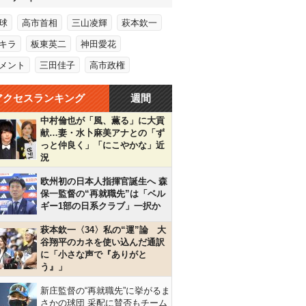
球
高市首相
三山凌輝
萩本欽一
キラ
板東英二
神田愛花
メント
三田佳子
高市政権
アクセスランキング
週間
中村倫也が「風、薫る」に大貢
献…妻・水卜麻美アナとの「ず
っと仲良く」「にこやかな」近
況
欧州初の日本人指揮官誕生へ 森
保一監督の“再就職先”は「ベル
ギー1部の日系クラブ」一択か
萩本欽一〈34〉私の“運”論 大
谷翔平のカネを使い込んだ通訳
に「小さな声で『ありがと
う』」
新庄監督の“再就職先”に挙がるま
さかの球団 采配に賛否もチーム