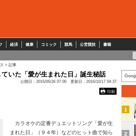
フ
経済
健康
コミック
競馬
公営競技
書籍
ス
記事
していた「愛が生まれた日」誕生秘話
公開日：
2015/05/26 07:00
更新日：
2016/10/17 04:37
印刷
1
カラオケの定番デュエットソング「愛が生
まれた日」（９４年）などのヒット曲で知ら
2