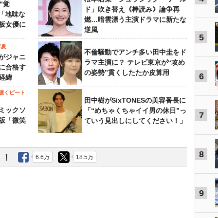
“覚
ド」吹き替え《棒読み》論争再
…「地味な
燃…暗雲漂う主演ドラマに新たな
板女優に
逆風
5
年夏
不倫騒動でアンチ多い田中圭をド
がジャニ
ラマ主演に？ テレビ東京が“攻め
に合格す
の姿勢”貫くしたたか皮算用
6
経緯
聴くビート
田中樹がSixTONESの美容番長に
ミックソ
「“めちゃくちゃイイ男の休日”っ
7
版「微笑
ていう見出しにしてください！」
8
う！
6.6万
18.5万
9