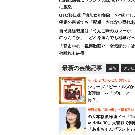
は継続困難…トランプ大統領がヘグセス
に激怒！
OTC類似薬「追加負担免除」の“落とし
疾患の患者でも「配慮」されない恐れあ
自民党総裁選は「うんこ味のカレーか、
のうんこか」 どれを選んでも地獄だっ
「高市中心」視察動画と「空気読む」被
持離れも納得
最新の芸能記事
芸能
グラビ
もっとゼロからぜんぶ聴くビー
シリーズ「ビートルズか
楽理論」～「ブルーノー
何？」
芋澤貞雄「裏の裏まで徹底取材
のん本格復帰連ドラ「To
middle 30」大苦戦で
「あまちゃんブランド」