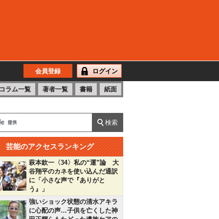
会員登録
ログイン
コラム一覧
著者一覧
書籍
紙面
芸能のアクセスランキング
萩本欽一〈34〉私の“運”論 大
谷翔平のカネを使い込んだ通訳
に「小さな声で『ありがと
う』」
強いショック状態の清水アキラ
に心配の声…子供を亡くした神