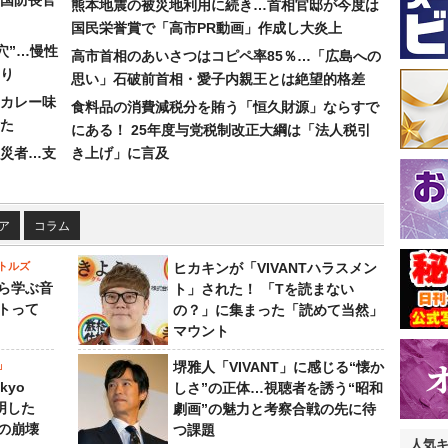
国防長官
熊本地震の被災地利用に続き…首相官邸が今度は
国民栄誉賞で「高市PR動画」作成し大炎上
穴”…慢性
高市首相のあいさつはコピペ率85％…「広島への
り
思い」石破前首相・愛子内親王とは絶望的格差
カレー味
食料品の消費減税分を賄う「恒久財源」ならすで
た
にある！ 25年度与党税制改正大綱は「法人税引
災者…支
き上げ」に言及
ア
コラム
トルズ
ヒカキンが「VIVANTハラスメン
ら学ぶ音
ト」された！ 「Tを読まない
トって
の？」に集まった「読めて当然」
マウント
」
堺雅人「VIVANT」に感じる“懐か
kyo
しさ”の正体…視聴者を誘う“昭和
判明した
劇画”の魅力と考察合戦の先に待
の崩壊
つ課題
人気