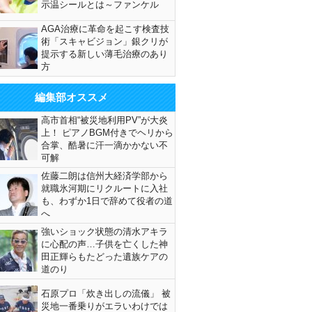
示温シールとは～ファンケル
AGA治療に革命を起こす検査技
術「スキャビジョン」銀クリが
提示する新しい薄毛治療のあり
方
編集部オススメ
高市首相“被災地利用PV”が大炎
上！ ピアノBGM付きでヘリから
合掌、酷暑に汗一滴かかない不
可解
佐藤二朗は信州大経済学部から
就職氷河期にリクルートに入社
も、わずか1日で辞めて役者の道
へ
強いショック状態の清水アキラ
に心配の声…子供を亡くした神
田正輝らもたどった遺族ケアの
道のり
石原プロ「炊き出しの流儀」 被
災地一番乗りがエラいわけでは