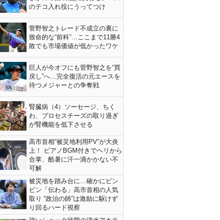
のテコ入れ役にうってつけ
菅野智之トレード不成立の裏に
致命的な“前科”…ここまで11勝4
敗でも市場価値が低かったワケ
巨人が今オフにも菅野智之を“買
戻し”へ…完全復活の元エースを
待つメジャーとの争奪戦
腎臓病（4）ソーセージ、ちく
わ、プロセスチーズの取り過ぎ
が腎機能を低下させる
高市首相“被災地利用PV”が大炎
上！ ピアノBGM付きでヘリから
合掌、酷暑に汗一滴かかない不
可解
被災地を踏み台に…確かにビン
ビン「伝わる」高市首相の人気
取り “政治の師”は激励に駆けず
り回るハード視察