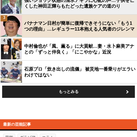
強いショック状態の清水アキラに心配の声…子供を亡
くした神田正輝らもたどった遺族ケアの道のり
3
バナナマン日村が簡単に復帰できそうにない「もう1
つの理由」…レギュラー11本抱える人気者のジレンマ
4
中村倫也が「風、薫る」に大貢献…妻・水卜麻美アナ
との「ずっと仲良く」「にこやかな」近況
5
石原プロ「炊き出しの流儀」 被災地一番乗りがエラい
わけではない
もっとみる
最新の芸能記事