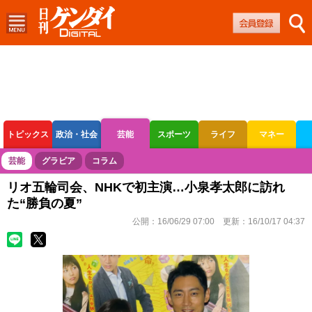
トピックス
政治・社会
芸能
スポーツ
ライフ
マネー
ボートレース
競輪
オートレース
芸能
グラビア
コラム
リオ五輪司会、NHKで初主演…小泉孝太郎に訪れ
た“勝負の夏”
公開：
16/06/29 07:00
更新：
16/10/17 04:37