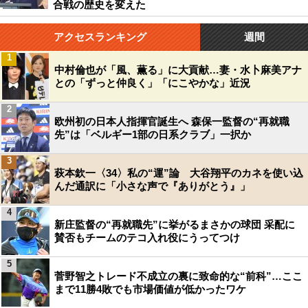
合戦の歴史を変えた
アクセスランキング
週間
1
中村倫也が「風、薫る」に大貢献…妻・水卜麻美アナ
との「ずっと仲良く」「にこやかな」近況
2
欧州初の日本人指揮官誕生へ 森保一監督の“再就職
先”は「ベルギー1部の日系クラブ」一択か
3
萩本欽一〈34〉私の“運”論 大谷翔平のカネを使い込
んだ通訳に「小さな声で『ありがとう』」
4
新庄監督の“再就職先”に挙がるまさかの球団 采配に
賛否もチームのテコ入れ役にうってつけ
5
菅野智之トレード不成立の裏に致命的な“前科”…ここ
まで11勝4敗でも市場価値が低かったワケ