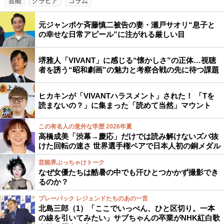
芸能
グラビア
コラム
元ジャンポケ斉藤慎二被告の妻・瀬戸サオリ“息子と
の幸せな日常アピール”に注がれる厳しい目
堺雅人「VIVANT」に感じる“懐かしさ”の正体…視聴
者を誘う“昭和劇画”の魅力と考察合戦の先に待つ課題
ヒカキンが「VIVANTハラスメント」された！ 「Tを
読まないの？」に集まった「読めて当然」マウント
この有名人の意外な学歴 2026年夏
高橋成美「渋幕→慶応」だけでは読み解けないズバ抜
けた回転の速さ 世界選手権ペアで日本人初の銅メダル
芸能界ぶっちゃけトーク
なぜ女優たちは酷暑の中でも汗ひとつかかず撮影でき
るのか？
プレーバック レジェンドたちのあの一言
北島三郎（1）「ここでいっぺん、ひと区切り。一本
の線を引いてみたい」サブちゃんの卒業がNHK紅白歌