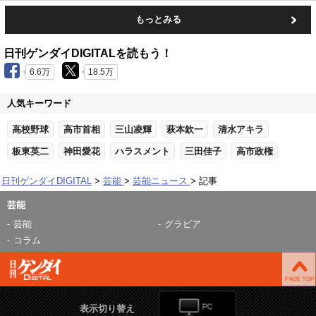
もっとみる
日刊ゲンダイDIGITALを読もう！
6.6万
18.5万
人気キーワード
高校野球
高市首相
三山凌輝
萩本欽一
清水アキラ
板東英二
神田愛花
ハラスメント
三田佳子
高市政権
日刊ゲンダイDIGITAL
芸能
芸能ニュース
記事
芸能
芸能
グラビア
コラム
表示切り替え