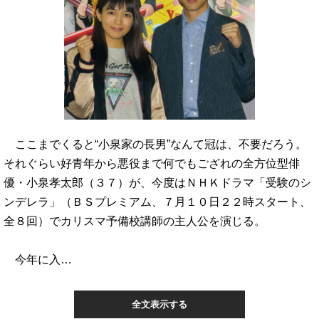
ここまでくると“小泉家の長男”なんて冠は、不要だろう。
それぐらい好青年から悪役まで何でもござれの全方位型俳
優・小泉孝太郎（３７）が、今度はＮＨＫドラマ「受験のシ
ンデレラ」（ＢＳプレミアム、７月１０日２２時スタート、
全８回）でカリスマ予備校講師の主人公を演じる。
今年に入…
全文表示する