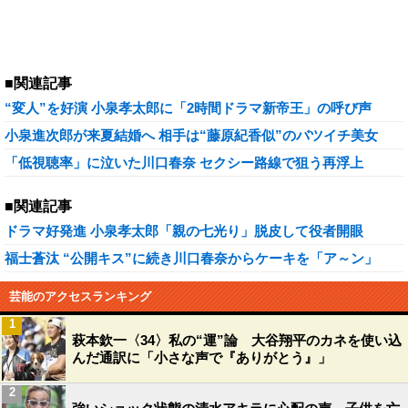
■関連記事
“変人”を好演 小泉孝太郎に「2時間ドラマ新帝王」の呼び声
小泉進次郎が来夏結婚へ 相手は“藤原紀香似”のバツイチ美女
「低視聴率」に泣いた川口春奈 セクシー路線で狙う再浮上
■関連記事
ドラマ好発進 小泉孝太郎「親の七光り」脱皮して役者開眼
福士蒼汰 “公開キス”に続き川口春奈からケーキを「ア～ン」
芸能のアクセスランキング
1
萩本欽一〈34〉私の“運”論 大谷翔平のカネを使い込
んだ通訳に「小さな声で『ありがとう』」
2