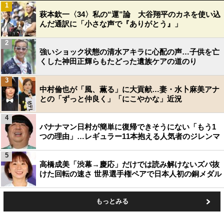
1
萩本欽一〈34〉私の“運”論 大谷翔平のカネを使い込
んだ通訳に「小さな声で『ありがとう』」
2
強いショック状態の清水アキラに心配の声…子供を亡
くした神田正輝らもたどった遺族ケアの道のり
3
中村倫也が「風、薫る」に大貢献…妻・水卜麻美アナ
との「ずっと仲良く」「にこやかな」近況
4
バナナマン日村が簡単に復帰できそうにない「もう1
つの理由」…レギュラー11本抱える人気者のジレンマ
5
高橋成美「渋幕→慶応」だけでは読み解けないズバ抜
けた回転の速さ 世界選手権ペアで日本人初の銅メダル
もっとみる