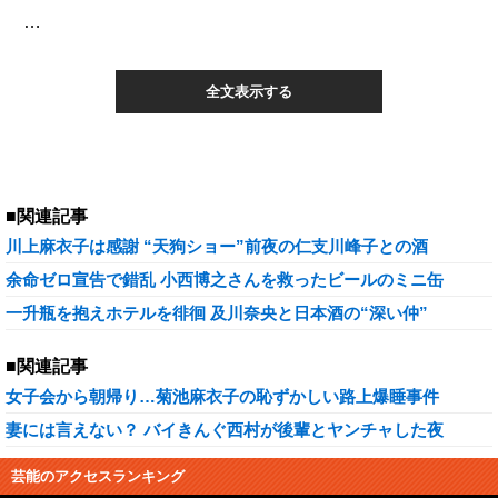
…
全文表示する
■関連記事
川上麻衣子は感謝 “天狗ショー”前夜の仁支川峰子との酒
余命ゼロ宣告で錯乱 小西博之さんを救ったビールのミニ缶
一升瓶を抱えホテルを徘徊 及川奈央と日本酒の“深い仲”
■関連記事
女子会から朝帰り…菊池麻衣子の恥ずかしい路上爆睡事件
妻には言えない？ バイきんぐ西村が後輩とヤンチャした夜
芸能のアクセスランキング