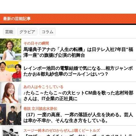
最新の芸能記事
芸能
グラビア
コラム
その日その瞬間
馬場典子アナの「人生の転機」は日テレ入社7年目“福
澤一座”の旗揚げ公演の初舞台
レインボー池田の電撃結婚で気になる…相方ジャンボ
たかお&都丸紗也華のゴールインはいつ？
あの人は今こうしている
♪たらこ～たらこ～の大ヒットCM曲を歌った志村玲那
さんは、IT企業の正社員に
巷説 立川談志水滸伝
（17）一度の高座、一席の落語が人生を決める。芸人
は幸か不幸か、そんな生き方をしている。
スージー鈴木のゼロからぜんぶ聴くビートルズ