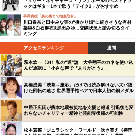
『マザー・ネイチャーズ・サン』ポールのベストトラ
ックはギター1本で歌う「テイク2」がおすすめ
芋澤貞雄「裏の裏まで徹底取材」
川口春奈と田中みな実の"授かり婚"に続きそうな有村
架純&白石麻衣&黒田みゆ…交際状況と踏み切るタイ
ミング
アクセスランキング
週間
1
萩本欽一〈34〉私の“運”論 大谷翔平のカネを使い込
んだ通訳に「小さな声で『ありがとう』」
2
高橋成美「渋幕→慶応」だけでは読み解けないズバ抜
けた回転の速さ 世界選手権ペアで日本人初の銅メダル
3
中居正広氏が熊本地震被災地を支援と報道 引退後も変
わらないチャリティー精神と芸能界復帰の可能性
4
松本若菜「ジュラシック・ワールド」吹き替え《棒読