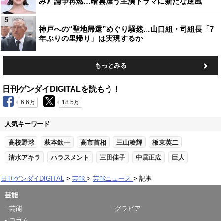
み》論争再燃…暗雲漂う主演ドラマに新たな逆風
5
神戸への“聖地帰還”めぐり騒然…山口組・司組長「7
年ぶりの里帰り」は実現するか
もっとみる
日刊ゲンダイDIGITALを読もう！
6.6万
18.5万
人気キーワード
高校野球
萩本欽一
高市首相
三山凌輝
板東英二
清水アキラ
ハラスメント
三田佳子
中居正広
巨人
日刊ゲンダイDIGITAL
芸能
芸能ニュース
記事
芸能
芸能
グラビア
コラム