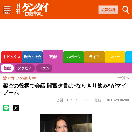
トピックス
政治・社会
芸能
スポーツ
ライフ
マネー
ボートレース
競輪
オートレース
芸能
グラビア
コラム
> 一覧へ
涙と笑いの酒人生
架空の役柄で会話 間宮夕貴は“なりきり飲み”がマイ
ブーム
公開：
18/01/29 06:00
更新：
18/01/29 06:00