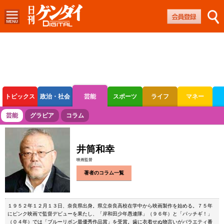
トピックス
政治・社会
芸能
スポーツ
ライフ
マネー
ボートレース
競輪
オートレース
芸能
グラビア
コラム
井筒和幸
映画監督
著者のコラム一覧
１９５２年１２月１３日、奈良県出身。県立奈良高校在学中から映画製作を始める。７５年
にピンク映画で監督デビューを果たし、「岸和田少年愚連隊」（９６年）と「パッチギ！」
（０４年）では「ブルーリボン最優秀作品賞」を受賞。歯に衣着せぬ物言いがバラエティ番