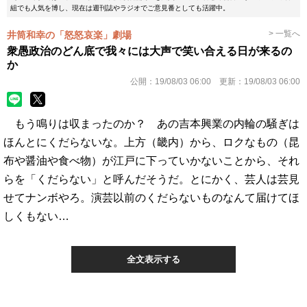
組でも人気を博し、現在は週刊誌やラジオでご意見番としても活躍中。
> 一覧へ
井筒和幸の「怒怒哀楽」劇場
衆愚政治のどん底で我々には大声で笑い合える日が来るの
か
公開：
19/08/03 06:00
更新：
19/08/03 06:00
もう鳴りは収まったのか？ あの吉本興業の内輪の騒ぎは
ほんとにくだらないな。上方（畿内）から、ロクなもの（昆
布や醤油や食べ物）が江戸に下っていかないことから、それ
らを「くだらない」と呼んだそうだ。とにかく、芸人は芸見
せてナンボやろ。演芸以前のくだらないものなんて届けてほ
しくもない…
全文表示する