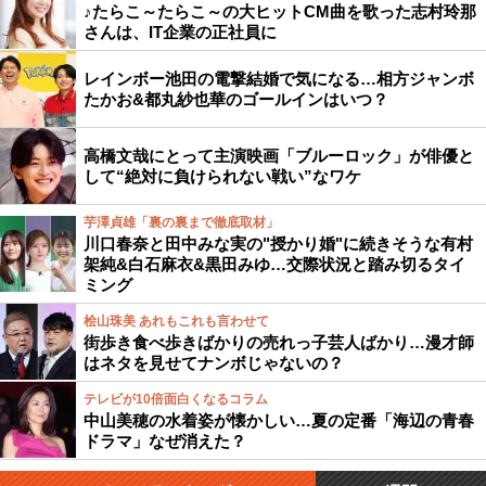
♪たらこ～たらこ～の大ヒットCM曲を歌った志村玲那
さんは、IT企業の正社員に
レインボー池田の電撃結婚で気になる…相方ジャンボ
たかお&都丸紗也華のゴールインはいつ？
高橋文哉にとって主演映画「ブルーロック」が俳優と
して“絶対に負けられない戦い”なワケ
芋澤貞雄「裏の裏まで徹底取材」
川口春奈と田中みな実の"授かり婚"に続きそうな有村
架純&白石麻衣&黒田みゆ…交際状況と踏み切るタイ
ミング
桧山珠美 あれもこれも言わせて
街歩き食べ歩きばかりの売れっ子芸人ばかり…漫才師
はネタを見せてナンボじゃないの？
テレビが10倍面白くなるコラム
中山美穂の水着姿が懐かしい…夏の定番「海辺の青春
ドラマ」なぜ消えた？