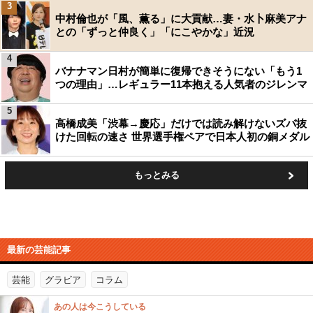
3
中村倫也が「風、薫る」に大貢献…妻・水卜麻美アナ
との「ずっと仲良く」「にこやかな」近況
4
バナナマン日村が簡単に復帰できそうにない「もう1
つの理由」…レギュラー11本抱える人気者のジレンマ
5
高橋成美「渋幕→慶応」だけでは読み解けないズバ抜
けた回転の速さ 世界選手権ペアで日本人初の銅メダル
もっとみる
最新の芸能記事
芸能
グラビア
コラム
あの人は今こうしている