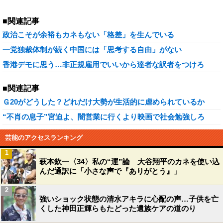
■関連記事
政治こそが余裕もカネもない「格差」を生んでいる
一党独裁体制が続く中国には「思考する自由」がない
香港デモに思う…非正規雇用でいいから達者な訳者をつけろ
■関連記事
Ｇ20がどうした？どれだけ大勢が生活的に虐められているか
“不肖の息子”宮迫よ、闇営業に行くより映画で社会勉強しろ
芸能のアクセスランキング
1
萩本欽一〈34〉私の“運”論 大谷翔平のカネを使い込
んだ通訳に「小さな声で『ありがとう』」
2
強いショック状態の清水アキラに心配の声…子供を亡
くした神田正輝らもたどった遺族ケアの道のり