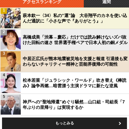
アクセスランキング
週間
1
萩本欽一〈34〉私の“運”論 大谷翔平のカネを使い込
んだ通訳に「小さな声で『ありがとう』」
2
高橋成美「渋幕→慶応」だけでは読み解けないズバ抜
けた回転の速さ 世界選手権ペアで日本人初の銅メダル
3
中居正広氏が熊本地震被災地を支援と報道 引退後も変
わらないチャリティー精神と芸能界復帰の可能性
4
松本若菜「ジュラシック・ワールド」吹き替え《棒読
み》論争再燃…暗雲漂う主演ドラマに新たな逆風
5
神戸への“聖地帰還”めぐり騒然…山口組・司組長「7
年ぶりの里帰り」は実現するか
もっとみる