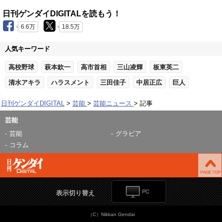
日刊ゲンダイDIGITALを読もう！
6.6万
18.5万
人気キーワード
高校野球
萩本欽一
高市首相
三山凌輝
板東英二
清水アキラ
ハラスメント
三田佳子
中居正広
巨人
日刊ゲンダイDIGITAL
芸能
芸能ニュース
記事
芸能
芸能
グラビア
コラム
表示切り替え
（C）Nikkan Gendai