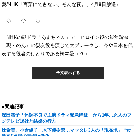
愛/NHK「言葉にできない、そんな夜。」4月8日放送）
◇ ◇ ◇
NHKの朝ドラ「あまちゃん」で、ヒロイン役の能年玲奈
（現・のん）の親友役を演じて大ブレークし、今や日本を代
表する役者のひとりである橋本愛（26）…
全文表示する
■関連記事
深田恭子「体調不良で主演ドラマ緊急降板」から1年…恩人のフ
ジテレビ退社と結婚の行方
辻希美、小倉優子、木下優樹菜…ママタレ3人の「現在地」 “女