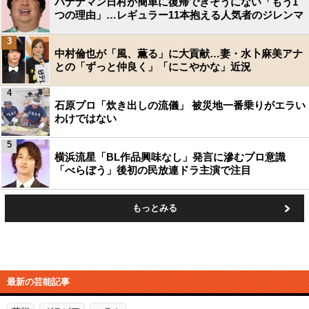
バナナマン日村が簡単に復帰できそうにない「もう1
つの理由」…レギュラー11本抱える人気者のジレンマ
3
中村倫也が「風、薫る」に大貢献…妻・水卜麻美アナ
との「ずっと仲良く」「にこやかな」近況
4
石原プロ「炊き出しの流儀」 被災地一番乗りがエラい
わけではない
5
横浜流星「BL作品興味なし」発言に滲むプロ意識
「べらぼう」後初の民放連ドラ主演で注目
もっとみる
最新の芸能記事