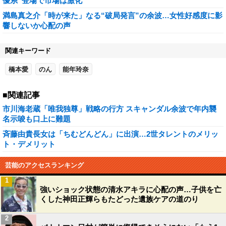
優系”登場で市場は激化
満島真之介「時が来た」なる“破局発言”の余波…女性好感度に影
響しないか心配の声
関連キーワード
橋本愛
のん
能年玲奈
■関連記事
市川海老蔵「唯我独尊」戦略の行方 スキャンダル余波で年内襲
名示唆も口上に難題
斉藤由貴長女は「ちむどんどん」に出演…2世タレントのメリッ
ト・デメリット
芸能のアクセスランキング
1
強いショック状態の清水アキラに心配の声…子供を亡
くした神田正輝らもたどった遺族ケアの道のり
2