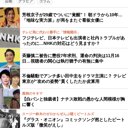
芸能
グラビア
コラム
芳根京子が29歳でついに“覚醒”！ 朝ドラから10年…
「地味な実力派」が局をまたぐ看板女優に
テレビ局に代わり勝手に「情報開示」
フジテレビ、日本テレビも出演者と社内トラブルがあ
ったのに…NHKの対応はどう見ますか？
斉藤慎二被告に懲役7年求刑、運命の判決は11月16
日…視聴者の関心は執行猶予の有無に集中
不倫騒動でアンチ多い田中圭をドラマ主演に？ テレビ
東京が“攻めの姿勢”貫くしたたか皮算用
孤独のキネマ
【白パンと独裁者】ナチス敗戦の愚かな人間模様が胸
に響く
スージー鈴木のゼロからぜんぶ聴くビートルズ
『グラス・オニオン』コミックソング然としたビート
ルズ版「微笑がえし」