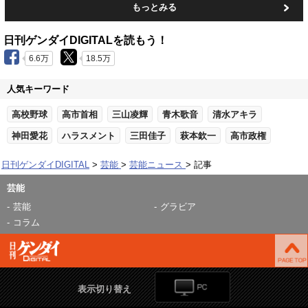
もっとみる
日刊ゲンダイDIGITALを読もう！
6.6万
18.5万
人気キーワード
高校野球
高市首相
三山凌輝
青木歌音
清水アキラ
神田愛花
ハラスメント
三田佳子
萩本欽一
高市政権
日刊ゲンダイDIGITAL
芸能
芸能ニュース
記事
芸能
芸能
グラビア
コラム
表示切り替え