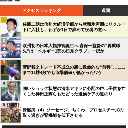
アクセスランキング
週間
1
佐藤二朗は信州大経済学部から就職氷河期にリクルー
トに入社も、わずか1日で辞めて役者の道へ
2
欧州初の日本人指揮官誕生へ 森保一監督の“再就職
先”は「ベルギー1部の日系クラブ」一択か
3
菅野智之トレード不成立の裏に致命的な“前科”…ここ
まで11勝4敗でも市場価値が低かったワケ
4
強いショック状態の清水アキラに心配の声…子供を亡
くした神田正輝らもたどった遺族ケアの道のり
5
腎臓病（4）ソーセージ、ちくわ、プロセスチーズの
取り過ぎが腎機能を低下させる