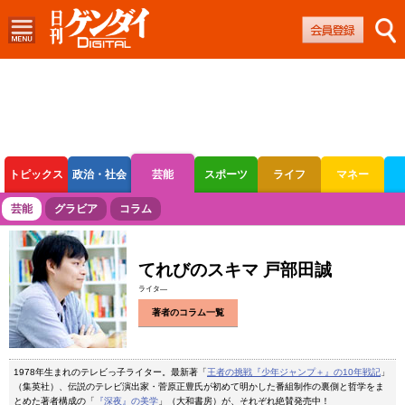
トピックス
政治・社会
芸能
スポーツ
ライフ
マネー
ボートレース
競輪
オートレース
芸能
グラビア
コラム
てれびのスキマ 戸部田誠
ライタ―
著者のコラム一覧
1978年生まれのテレビっ子ライター。最新著「
王者の挑戦『少年ジャンプ＋』の10年戦記
」
（集英社）、伝説のテレビ演出家・菅原正豊氏が初めて明かした番組制作の裏側と哲学をま
とめた著者構成の「
『深夜』の美学
」（大和書房）が、それぞれ絶賛発売中！