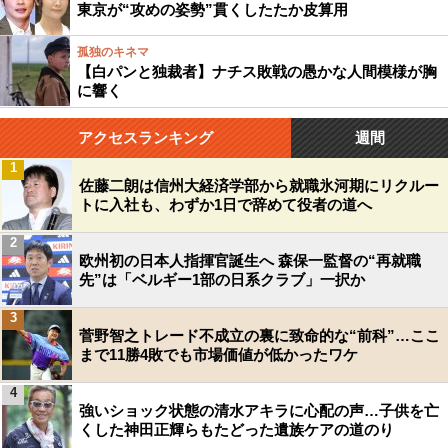
東京が“攻めの姿勢”貫くしたたか皮算用
孤独のキネマ
【白パンと独裁者】ナチス敗戦の愚かな人間模様が胸
に響く
アクセスランキング
週間
1
佐藤二朗は信州大経済学部から就職氷河期にリクルー
トに入社も、わずか1日で辞めて役者の道へ
2
欧州初の日本人指揮官誕生へ 森保一監督の“再就職
先”は「ベルギー1部の日系クラブ」一択か
3
菅野智之トレード不成立の裏に致命的な“前科”…ここ
まで11勝4敗でも市場価値が低かったワケ
4
強いショック状態の清水アキラに心配の声…子供を亡
くした神田正輝らもたどった遺族ケアの道のり