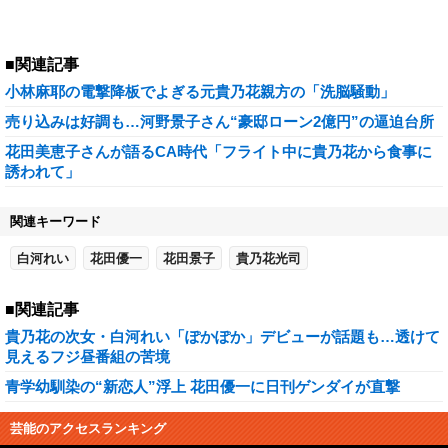
■関連記事
小林麻耶の電撃降板でよぎる元貴乃花親方の「洗脳騒動」
売り込みは好調も…河野景子さん“豪邸ローン2億円”の逼迫台所
花田美恵子さんが語るCA時代「フライト中に貴乃花から食事に
誘われて」
関連キーワード
白河れい
花田優一
花田景子
貴乃花光司
■関連記事
貴乃花の次女・白河れい「ぽかぽか」デビューが話題も…透けて
見えるフジ昼番組の苦境
青学幼馴染の“新恋人”浮上 花田優一に日刊ゲンダイが直撃
芸能のアクセスランキング