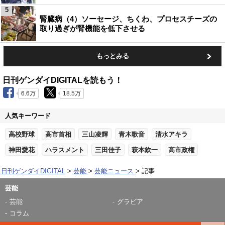
5
腎臓病（4）ソーセージ、ちくわ、プロセスチーズの
取り過ぎが腎機能を低下させる
もっとみる
日刊ゲンダイDIGITALを読もう！
6.6万
18.5万
人気キーワード
高校野球
高市首相
三山凌輝
青木歌音
清水アキラ
神田愛花
ハラスメント
三田佳子
萩本欽一
高市政権
日刊ゲンダイDIGITAL
芸能
芸能ニュース
記事
芸能
芸能
グラビア
コラム