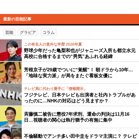
最新の芸能記事
芸能
グラビア
コラム
この有名人の意外な学歴 2026年夏
野球少年だった亀梨和也がジャニーズ入所も都立水元
高校に合格するまでの“男気”あふれる経緯
芳根京子が29歳でついに“覚醒”！ 朝ドラから10年…
「地味な実力派」が局をまたぐ看板女優に
テレビ局に代わり勝手に「情報開示」
フジテレビ、日本テレビも出演者と社内トラブルがあ
ったのに…NHKの対応はどう見ますか？
斉藤慎二被告に懲役7年求刑、運命の判決は11月16
日…視聴者の関心は執行猶予の有無に集中
不倫騒動でアンチ多い田中圭をドラマ主演に？ テレビ