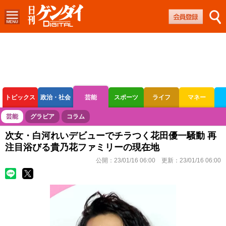
トピックス
政治・社会
芸能
スポーツ
ライフ
マネー
ボートレース
競輪
オートレース
芸能
グラビア
コラム
次女・白河れいデビューでチラつく花田優一騒動 再
注目浴びる貴乃花ファミリーの現在地
公開：
23/01/16 06:00
更新：
23/01/16 06:00