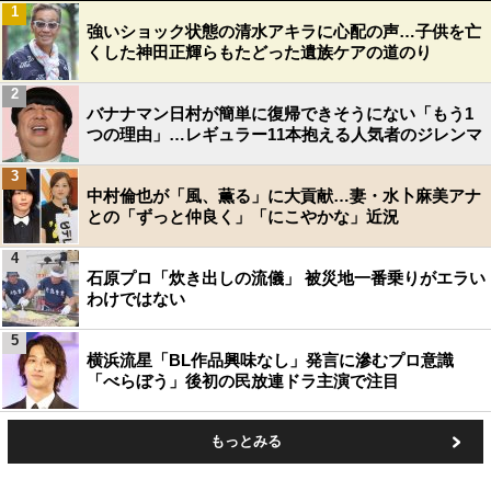
1
強いショック状態の清水アキラに心配の声…子供を亡
くした神田正輝らもたどった遺族ケアの道のり
2
バナナマン日村が簡単に復帰できそうにない「もう1
つの理由」…レギュラー11本抱える人気者のジレンマ
3
中村倫也が「風、薫る」に大貢献…妻・水卜麻美アナ
との「ずっと仲良く」「にこやかな」近況
4
石原プロ「炊き出しの流儀」 被災地一番乗りがエラい
わけではない
5
横浜流星「BL作品興味なし」発言に滲むプロ意識
「べらぼう」後初の民放連ドラ主演で注目
もっとみる