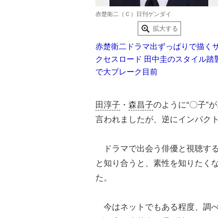
赤楚衛二（Ｃ）日刊ゲンダイ
拡大する
赤楚衛二ドラマ出ずっぱりで描く
クセスロード 田中圭のスタイル踏
で大ブレーク目前
田淳子
・
森昌子
のように“〇子”
言われましたが、逆にインパク
ドラマで出会う俳優と視聴す
と知り合うと、素性を知りたく
た。
今はネットでもある程度、調べ