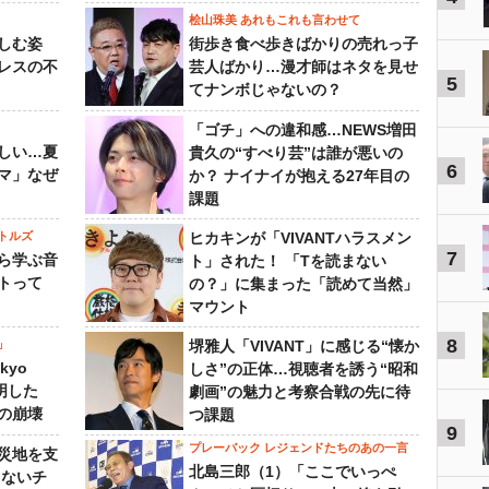
桧山珠美 あれもこれも言わせて
しむ姿
街歩き食べ歩きばかりの売れっ子
レスの不
芸人ばかり…漫才師はネタを見せ
5
てナンボじゃないの？
「ゴチ」への違和感…NEWS増田
しい…夏
貴久の“すべり芸”は誰が悪いの
6
マ」なぜ
か？ ナイナイが抱える27年目の
課題
トルズ
ヒカキンが「VIVANTハラスメン
7
ら学ぶ音
ト」された！ 「Tを読まない
トって
の？」に集まった「読めて当然」
マウント
8
」
堺雅人「VIVANT」に感じる“懐か
kyo
しさ”の正体…視聴者を誘う“昭和
判明した
劇画”の魅力と考察合戦の先に待
の崩壊
つ課題
9
プレーバック レジェンドたちのあの一言
災地を支
北島三郎（1）「ここでいっぺ
らないチ