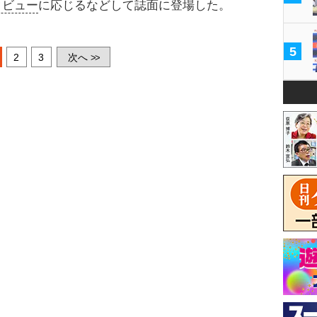
タビュー
に応じるなどして誌面に登場した。
5
2
3
次へ
>>