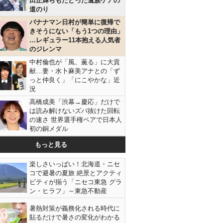
田正輝らもたどった遺族ケアの
道のり
バナナマン日村が簡単に復帰で
きそうにない「もう1つの理由」
…レギュラー11本抱える人気者
のジレンマ
中村倫也が「風、薫る」に大貢
献…妻・水卜麻美アナとの「ず
っと仲良く」「にこやかな」近
況
高橋成美「渋幕→慶応」だけで
は読み解けないズバ抜けた回転
の速さ 世界選手権ペアで日本人
初の銅メダル
もっと見る
楽しさいっぱい！北海道・ニセ
コで避暑の夏旅 絶景とアクティ
ビティが揃う「ニセコ東急 グラ
ン・ヒラフ」～東急不動産
暑熱対策が義務化される時代に
貼るだけで暑さの変化がわかる