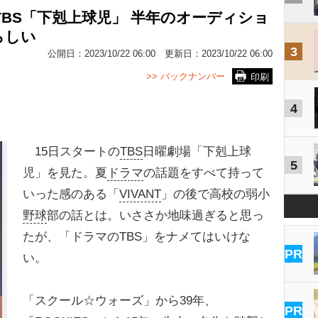
TBS「下剋上球児」 半年のオーディショ
らしい
3
公開日：
2023/10/22 06:00
更新日：
2023/10/22 06:00
>> バックナンバー
印刷
4
15日スタートの
TBS
日曜劇場「下剋上球
5
児」を見た。夏
ドラマ
の話題をすべて持って
いった感のある「
VIVANT
」の後で高校の弱小
野球
部の話とは。いささか地味過ぎると思っ
たが、「ドラマのTBS」をナメてはいけな
PR
い。
「スクール☆ウォーズ」から39年、
PR