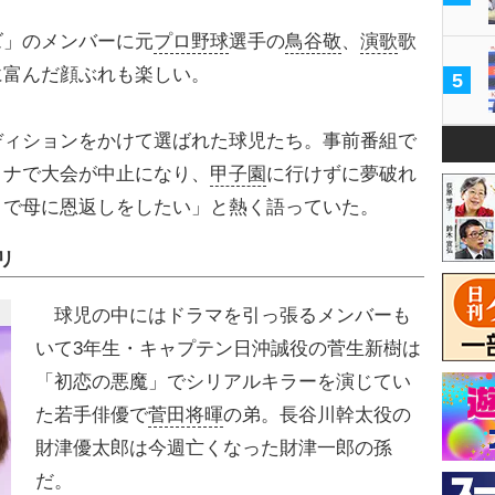
」のメンバーに元
プロ野球
選手の
鳥谷敬
、
演歌
歌
に富んだ顔ぶれも楽しい。
5
ィションをかけて選ばれた球児たち。事前番組で
ロナで大会が中止になり、
甲子園
に行けずに夢破れ
とで母に恩返しをしたい」と熱く語っていた。
リ
球児の中にはドラマを引っ張るメンバーも
いて3年生・キャプテン日沖誠役の菅生新樹は
「初恋の悪魔」でシリアルキラーを演じてい
た若手俳優で
菅田将暉
の弟。長谷川幹太役の
財津優太郎は今週亡くなった財津一郎の孫
だ。