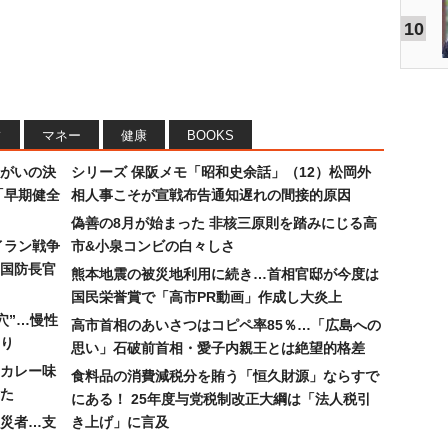
10
フ
マネー
健康
BOOKS
まがいの決
シリーズ 保阪メモ「昭和史余話」（12）松岡外
「早期健全
相人事こそが宣戦布告通知遅れの間接的原因
偽善の8月が始まった 非核三原則を踏みにじる高
イラン戦争
市&小泉コンビの白々しさ
国防長官
熊本地震の被災地利用に続き…首相官邸が今度は
国民栄誉賞で「高市PR動画」作成し大炎上
穴”…慢性
高市首相のあいさつはコピペ率85％…「広島への
り
思い」石破前首相・愛子内親王とは絶望的格差
カレー味
食料品の消費減税分を賄う「恒久財源」ならすで
た
にある！ 25年度与党税制改正大綱は「法人税引
災者…支
き上げ」に言及