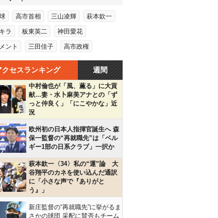
球
高市首相
三山凌輝
萩本欽一
キラ
板東英二
神田愛花
メント
三田佳子
高市政権
アクセスランキング
週間
中村倫也が「風、薫る」に大貢
献…妻・水卜麻美アナとの「ず
っと仲良く」「にこやかな」近
況
欧州初の日本人指揮官誕生へ 森
保一監督の“再就職先”は「ベル
ギー1部の日系クラブ」一択か
萩本欽一〈34〉私の“運”論 大
谷翔平のカネを使い込んだ通訳
に「小さな声で『ありがと
う』」
新庄監督の“再就職先”に挙がるま
さかの球団 采配に賛否もチーム