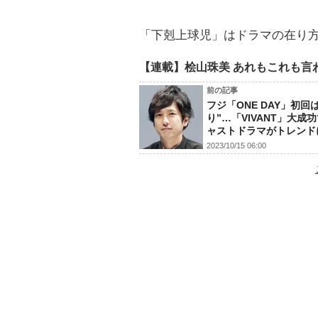
「下剋上球児」はドラマの在り
【連載】桧山珠美 あれもこれも言
前の記事
フジ「ONE DAY」初回
り”…「VIVANT」大成
ャストドラマがトレンド
2023/10/15 06:00