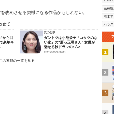
高校野
方を改めさせる契機になる作品かもしれない。
清水ア
わせて
ハラス
次の記事
は“から回
ダントツは小池栄子「コタツのな
功で豪華キ
い家」の“肝っ玉母さん” 女優が
に
魅せる秋ドラマの○△×
1
2023/10/29 06:00
この連載の一覧を見る
2
3
4