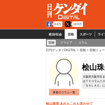
6.6万
18.5万
政治/社会
芸能
スポーツ
ライ
芸能
グラビア
コラム
日刊ゲンダイDIGITAL
芸能
芸能ニュー
桧山珠
大阪府大阪市生
はＴＶコラムニ
「ＧＡＬＡＣ」
著者のコラム一覧
桧山珠美 あれもこれも言わせて