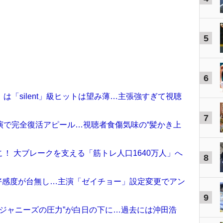
5
6
は「silent」級ヒットは望み薄…主張強すぎて視聴
7
演で完全復活アピール…視聴者食傷気味の“髪かき上
！ 大ブレークを支える「筋トレ人口1640万人」へ
8
くの好感度が台無し…主演「ゼイチョー」設定変更でアン
9
で“ジャニーズの圧力”が白日の下に…過去には沖田浩