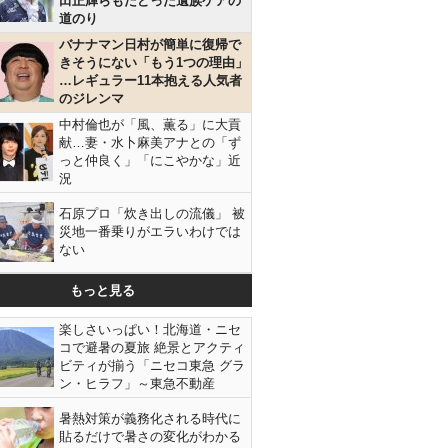
田正輝らもたどった遺族ケアの
道のり
バナナマン日村が簡単に復帰で
きそうにない「もう1つの理由」
…レギュラー11本抱える人気者
のジレンマ
中村倫也が「風、薫る」に大貢
献…妻・水卜麻美アナとの「ず
っと仲良く」「にこやかな」近
況
石原プロ「炊き出しの流儀」 被
災地一番乗りがエラいわけでは
ない
もっと見る
楽しさいっぱい！北海道・ニセ
コで避暑の夏旅 絶景とアクティ
ビティが揃う「ニセコ東急 グラ
ン・ヒラフ」～東急不動産
暑熱対策が義務化される時代に
貼るだけで暑さの変化がわかる