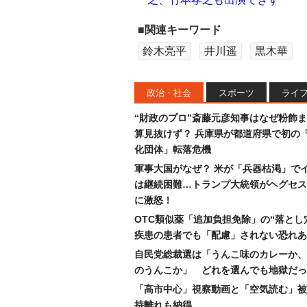
■関連キーワード
鈴木亮平
井川遥
黒木華
政治・社会
スポーツ
ライ
“財政のプロ”斎藤元彦知事はなぜ粉飾
算見抜けず？ 兵庫県が都道府県で初の
化団体」転落危機
軍事大国がなぜ？ 米が「兵器枯渇」で
は継続困難…トランプ大統領がヘグセス
に激怒！
OTC類似薬「追加負担免除」の“落とし
疾患の患者でも「配慮」されない恐れあ
自民党総裁選は「うんこ味のカレーか、
のうんこか」 どれを選んでも地獄だっ
「高市中心」視察動画と「空気読む」被
持離れも納得