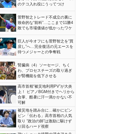
のテコ入れ役にうってつけ
菅野智之トレード不成立の裏に
致命的な“前科”…ここまで11勝4
敗でも市場価値が低かったワケ
巨人が今オフにも菅野智之を“買
戻し”へ…完全復活の元エースを
待つメジャーとの争奪戦
腎臓病（4）ソーセージ、ちく
わ、プロセスチーズの取り過ぎ
が腎機能を低下させる
高市首相“被災地利用PV”が大炎
上！ ピアノBGM付きでヘリから
合掌、酷暑に汗一滴かかない不
可解
被災地を踏み台に…確かにビン
ビン「伝わる」高市首相の人気
取り “政治の師”は激励に駆けず
り回るハード視察