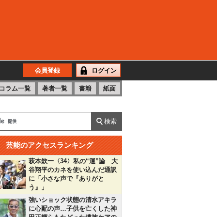
会員登録
ログイン
コラム一覧
著者一覧
書籍
紙面
芸能のアクセスランキング
萩本欽一〈34〉私の“運”論 大
谷翔平のカネを使い込んだ通訳
に「小さな声で『ありがと
う』」
強いショック状態の清水アキラ
に心配の声…子供を亡くした神