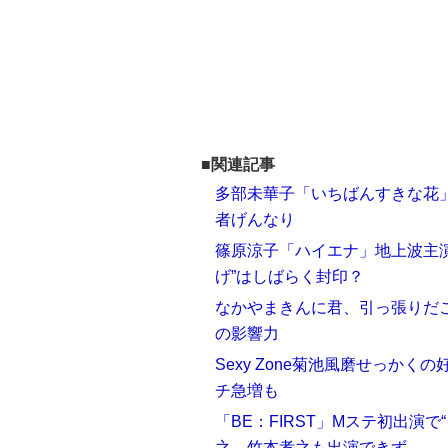
■関連記事
多部未華子「いちばんすきな花」
者げんなり
篠原涼子「ハイエナ」地上波主
げ”はしばらく封印？
なかやまきんに君、引っ張りだこ
の影響力
Sexy Zone菊池風磨せっか
チ急増も
「BE：FIRST」Mステ初出演
之、竹本孝之も出演できず