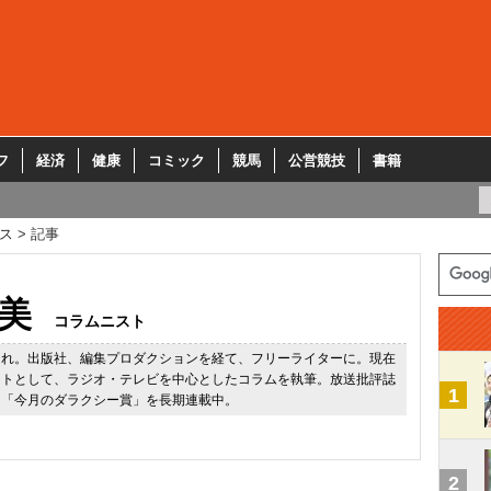
フ
経済
健康
コミック
競馬
公営競技
書籍
ス
記事
美
コラムニスト
まれ。出版社、編集プロダクションを経て、フリーライターに。現在
ストとして、ラジオ・テレビを中心としたコラムを執筆。放送批評誌
1
に「今月のダラクシー賞」を長期連載中。
2