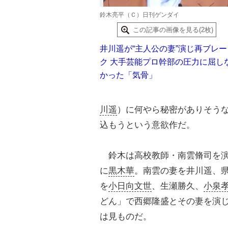
鈴木亮平（Ｃ）日刊ゲンダイ
この記事の画像を見る(2枚)
井川遥が“主人公の妻”演じ再ブレー
ク 大手芸能プロ幹部の圧力に屈し
かった「気骨」
川遥
）に何やら秘密がありそう
込もうという意欲作だ。
鈴木は高校教師・南雲脩司を演
に
黒木華
。南雲の妻を井川遥、
を
小日向文世
、生瀬勝久、
小泉
どん」で西郷隆盛とその妻を演じ
は見ものだ。