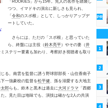
「ROOKIES」から15年。先人の名作を踏襲し
つつ、イマドキの演出に新しさも見られ、
「
令和
のスポ根」として、しっかりアップデ
PR
ートしていた。
な
さらには、ただの「スポ根」と思っていた
ら、終盤には主役（
鈴木亮平
）やその妻（
井
1
なミステリー要素も加わり、考察好き視聴者も取り
2
じる。南雲を監督に誘う野球部部長・山住香南子
県下一強豪校の監督を
松平健
、孫を溺愛する大地主
3
孝太郎
らも。鈴木と黒木は過去に
大河ドラマ
「西郷
た。見た目は地味でも、演技は確かな2人の共演
4