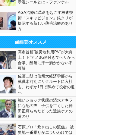
示温シールとは～ファンケル
AGA治療に革命を起こす検査技
術「スキャビジョン」銀クリが
提示する新しい薄毛治療のあり
方
編集部オススメ
高市首相“被災地利用PV”が大炎
上！ ピアノBGM付きでヘリから
合掌、酷暑に汗一滴かかない不
可解
佐藤二朗は信州大経済学部から
就職氷河期にリクルートに入社
も、わずか1日で辞めて役者の道
へ
強いショック状態の清水アキラ
に心配の声…子供を亡くした神
田正輝らもたどった遺族ケアの
道のり
石原プロ「炊き出しの流儀」 被
災地一番乗りがエラいわけでは