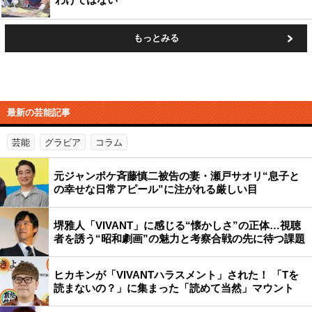
もっとみる
最新の芸能記事
芸能
グラビア
コラム
元ジャンポケ斉藤慎二被告の妻・瀬戸サオリ“息子と
の幸せな日常アピール”に注がれる厳しい目
堺雅人「VIVANT」に感じる“懐かしさ”の正体…視聴
者を誘う“昭和劇画”の魅力と考察合戦の先に待つ課題
ヒカキンが「VIVANTハラスメント」された！ 「Tを
読まないの？」に集まった「読めて当然」マウント