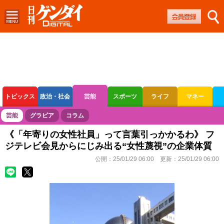
トピックス
政治・社会
芸能
スポーツ
ライフ
マネー
ボートレース
競輪
オートレース
芸能
グラビア
コラム
《「年寄りの女性社員」って言葉引っかかるわ》 フ
ジテレビ会見からにじみ出る“女性蔑視”の企業体質
公開：
25/01/29 06:00
更新：
25/01/29 06:00