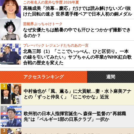
この有名人の意外な学歴 2026年夏
高橋成美「渋幕→慶応」だけでは読み解けないズバ抜
けた回転の速さ 世界選手権ペアで日本人初の銅メダル
芸能界ぶっちゃけトーク
なぜ女優たちは酷暑の中でも汗ひとつかかず撮影でき
るのか？
プレーバック レジェンドたちのあの一言
北島三郎（1）「ここでいっぺん、ひと区切り。一本
の線を引いてみたい」サブちゃんの卒業がNHK紅白歌
合戦の歴史を変えた
アクセスランキング
週間
1
中村倫也が「風、薫る」に大貢献…妻・水卜麻美アナ
との「ずっと仲良く」「にこやかな」近況
2
欧州初の日本人指揮官誕生へ 森保一監督の“再就職
先”は「ベルギー1部の日系クラブ」一択か
3