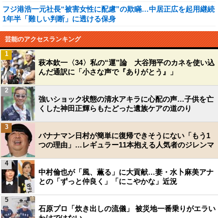
フジ港浩一元社長“被害女性に配慮”の欺瞞…中居正広を起用継続
1年半「難しい判断」に透ける保身
芸能のアクセスランキング
1
萩本欽一〈34〉私の“運”論 大谷翔平のカネを使い込
んだ通訳に「小さな声で『ありがとう』」
2
強いショック状態の清水アキラに心配の声…子供を亡
くした神田正輝らもたどった遺族ケアの道のり
3
バナナマン日村が簡単に復帰できそうにない「もう1
つの理由」…レギュラー11本抱える人気者のジレンマ
4
中村倫也が「風、薫る」に大貢献…妻・水卜麻美アナ
との「ずっと仲良く」「にこやかな」近況
5
石原プロ「炊き出しの流儀」 被災地一番乗りがエラい
わけではない