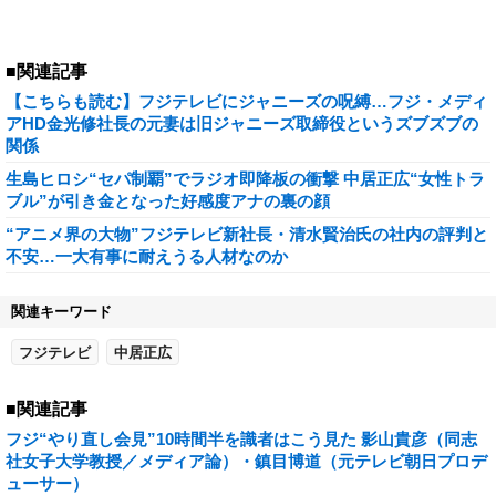
■関連記事
【こちらも読む】フジテレビにジャニーズの呪縛…フジ・メディ
アHD金光修社長の元妻は旧ジャニーズ取締役というズブズブの
関係
生島ヒロシ“セパ制覇”でラジオ即降板の衝撃 中居正広“女性トラ
ブル”が引き金となった好感度アナの裏の顔
“アニメ界の大物”フジテレビ新社長・清水賢治氏の社内の評判と
不安…一大有事に耐えうる人材なのか
関連キーワード
フジテレビ
中居正広
■関連記事
フジ“やり直し会見”10時間半を識者はこう見た 影山貴彦（同志
社女子大学教授／メディア論）・鎮目博道（元テレビ朝日プロデ
ューサー）