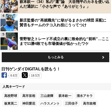
萩本欽一〈34〉私の“運”論 大谷翔平のカネを使い込
んだ通訳に「小さな声で『ありがとう』」
4
新庄監督の“再就職先”に挙がるまさかの球団 采配に
賛否もチームのテコ入れ役にうってつけ
5
菅野智之トレード不成立の裏に致命的な“前科”…ここ
まで11勝4敗でも市場価値が低かったワケ
もっとみる
日刊ゲンダイDIGITALを読もう！
6.6万
18.5万
人気キーワード
高校野球
高市首相
三山凌輝
萩本欽一
清水アキラ
板東英二
神田愛花
ハラスメント
三田佳子
高市政権