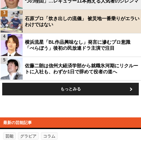
つの理由」…レギュラー11本抱える人気者のジレンマ
3
石原プロ「炊き出しの流儀」 被災地一番乗りがエラい
わけではない
4
横浜流星「BL作品興味なし」発言に滲むプロ意識
「べらぼう」後初の民放連ドラ主演で注目
5
佐藤二朗は信州大経済学部から就職氷河期にリクルー
トに入社も、わずか1日で辞めて役者の道へ
もっとみる
最新の芸能記事
芸能
グラビア
コラム