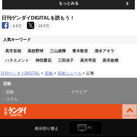
もっとみる
日刊ゲンダイDIGITALを読もう！
6.6万
18.5万
人気キーワード
高市首相
高校野球
三山凌輝
青木歌音
清水アキラ
ハラスメント
神田愛花
三田佳子
高市早苗
高市政権
日刊ゲンダイDIGITAL
芸能
芸能ニュース
記事
芸能
芸能
グラビア
コラム
表示切り替え