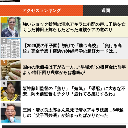
アクセスランキング
週間
1
強いショック状態の清水アキラに心配の声…子供を亡
くした神田正輝らもたどった遺族ケアの道のり
2
【2026夏の甲子園】初戦で「勝つ高校」「負ける高
校」完全予想！横浜vs沖縄尚学の超好カードは…
3
国内の米価格は下がる一方…“早場米”の概算金は前年
より4割下回り農家からは悲鳴が
4
阪神藤川監督の「焦り」「短気」「采配」に大きな不
安…岡田前監督もチクリ「崩れてる感じするわ」
5
三男・清水良太郎さん急死で清水アキラ沈痛…8年越
しの「父子再共演」が始まったばかりだった