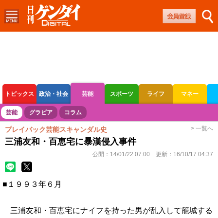
トピックス
政治・社会
芸能
スポーツ
ライフ
マネー
ボートレース
競輪
オートレース
芸能
グラビア
コラム
> 一覧へ
プレイバック芸能スキャンダル史
三浦友和・百恵宅に暴漢侵入事件
公開：
14/01/22 07:00
更新：
16/10/17 04:37
■１９９３年６月
三浦友和・百恵宅にナイフを持った男が乱入して籠城する