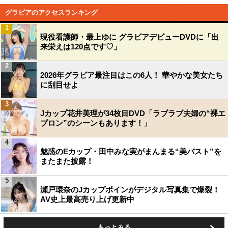
グラビアのアクセスランキング
1
現役看護師・最上ゆに グラビアデビューDVDに「出
来栄えは120点です♡」
2
2026年グラビア最注目はこの6人！ 華やかな美女たち
に刮目せよ
3
Jカップ花井美理が34枚目DVD「ラブラブ夫婦の“裸エ
プロン”のシーンもあります！」
4
魅惑のEカップ・田中みな実がまんまる“美バスト”を
またまた披露！
5
瀬戸環奈のJカップボインがデジタル写真集で爆裂！
AV史上最高売り上げ更新中
もっとみる