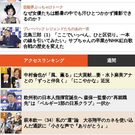
芸能界ぶっちゃけトーク
なぜ女優たちは酷暑の中でも汗ひとつかかず撮影でき
るのか？
プレーバック レジェンドたちのあの一言
北島三郎（1）「ここでいっぺん、ひと区切り。一本
の線を引いてみたい」サブちゃんの卒業がNHK紅白歌
合戦の歴史を変えた
アクセスランキング
週間
1
中村倫也が「風、薫る」に大貢献…妻・水卜麻美アナ
との「ずっと仲良く」「にこやかな」近況
2
欧州初の日本人指揮官誕生へ 森保一監督の“再就職
先”は「ベルギー1部の日系クラブ」一択か
3
萩本欽一〈34〉私の“運”論 大谷翔平のカネを使い込
んだ通訳に「小さな声で『ありがとう』」