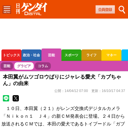
トピックス
政治・社会
芸能
スポーツ
ライフ
マネー
ボートレース
競輪
オートレース
芸能
グラビア
コラム
本田翼がムツゴロウばりにジャレる愛犬「カブちゃ
ん」の由来
公開：
14/04/12 07:00
更新：
16/10/17 04:37
１０日、本田翼（２１）がレンズ交換式デジタルカメラ
「Ｎｉｋｏｎ１ Ｊ４」の新ＣＭ発表会に登場。２４日から
放送されるＣＭでは、本田の愛犬であるトイプードル「ガブ