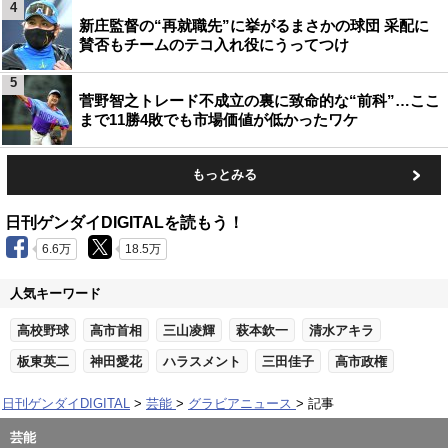
4
新庄監督の“再就職先”に挙がるまさかの球団 采配に
賛否もチームのテコ入れ役にうってつけ
5
菅野智之トレード不成立の裏に致命的な“前科”…ここ
まで11勝4敗でも市場価値が低かったワケ
もっとみる
日刊ゲンダイDIGITALを読もう！
6.6万
18.5万
人気キーワード
高校野球
高市首相
三山凌輝
萩本欽一
清水アキラ
板東英二
神田愛花
ハラスメント
三田佳子
高市政権
日刊ゲンダイDIGITAL
芸能
グラビアニュース
記事
芸能