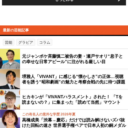
最新の芸能記事
芸能
グラビア
コラム
元ジャンポケ斉藤慎二被告の妻・瀬戸サオリ“息子と
の幸せな日常アピール”に注がれる厳しい目
堺雅人「VIVANT」に感じる“懐かしさ”の正体…視聴
者を誘う“昭和劇画”の魅力と考察合戦の先に待つ課題
ヒカキンが「VIVANTハラスメント」された！ 「Tを
読まないの？」に集まった「読めて当然」マウント
この有名人の意外な学歴 2026年夏
高橋成美「渋幕→慶応」だけでは読み解けないズバ抜
けた回転の速さ 世界選手権ペアで日本人初の銅メダル