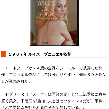
１９６７年 ルイス・ブニュエル監督
Ｃ・ドヌーブが２４歳の全裸をシースルーで披露した快
作。ブニュエル作品にしては分かりやすい。先日ＢＤ＆ＤＶ
Ｄが発売された。
セブリーヌ（ドヌーブ）は医師の妻として上流階級に身を
置く美女。不感症を理由に夫とはセックスレスだが、半裸に
されて男にムチ打たれる自分を妄想している。…