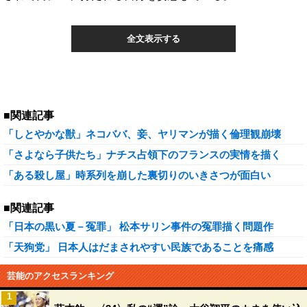
全文表示する
■関連記事
「しとやかな獣」ネコババ、妾、ヤリマンが描く倫理観崩壊
「さよなら子供たち」ナチス占領下のフランスの実情を描く
「ある殺し屋」時系列を崩した裏切りのいきさつが面白い
■関連記事
「日本の黒い夏－冤罪」 松本サリン事件の冤罪描く問題作
「天狗党」 日本人はだまされやすい民族であることを痛感
芸能のアクセスランキング
1