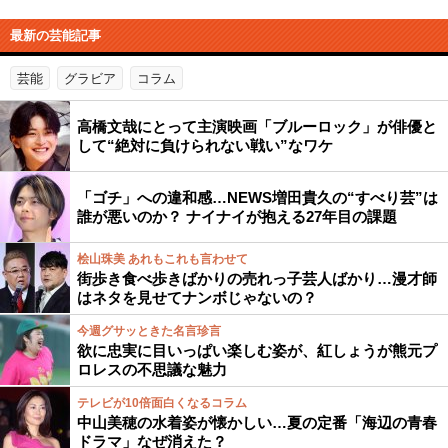
最新の芸能記事
芸能
グラビア
コラム
高橋文哉にとって主演映画「ブルーロック」が俳優と
して“絶対に負けられない戦い”なワケ
「ゴチ」への違和感…NEWS増田貴久の“すべり芸”は
誰が悪いのか？ ナイナイが抱える27年目の課題
桧山珠美 あれもこれも言わせて
街歩き食べ歩きばかりの売れっ子芸人ばかり…漫才師
はネタを見せてナンボじゃないの？
今週グサッときた名言珍言
欲に忠実に目いっぱい楽しむ姿が、紅しょうが熊元プ
ロレスの不思議な魅力
テレビが10倍面白くなるコラム
中山美穂の水着姿が懐かしい…夏の定番「海辺の青春
ドラマ」なぜ消えた？