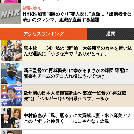
話題の焦点
NHK性加害問題めぐり"犯人探し”過熱…「出演者非公
表」のジレンマ、組織が直面する難題
アクセスランキング
週間
1
萩本欽一〈34〉私の“運”論 大谷翔平のカネを使い込
んだ通訳に「小さな声で『ありがとう』」
2
新庄監督の“再就職先”に挙がるまさかの球団 采配に
賛否もチームのテコ入れ役にうってつけ
3
欧州初の日本人指揮官誕生へ 森保一監督の“再就職
先”は「ベルギー1部の日系クラブ」一択か
4
中村倫也が「風、薫る」に大貢献…妻・水卜麻美アナ
との「ずっと仲良く」「にこやかな」近況
5