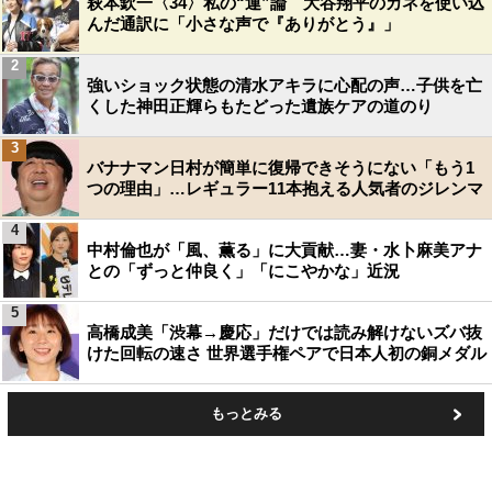
萩本欽一〈34〉私の“運”論 大谷翔平のカネを使い込
んだ通訳に「小さな声で『ありがとう』」
2
強いショック状態の清水アキラに心配の声…子供を亡
くした神田正輝らもたどった遺族ケアの道のり
3
バナナマン日村が簡単に復帰できそうにない「もう1
つの理由」…レギュラー11本抱える人気者のジレンマ
4
中村倫也が「風、薫る」に大貢献…妻・水卜麻美アナ
との「ずっと仲良く」「にこやかな」近況
5
高橋成美「渋幕→慶応」だけでは読み解けないズバ抜
けた回転の速さ 世界選手権ペアで日本人初の銅メダル
もっとみる