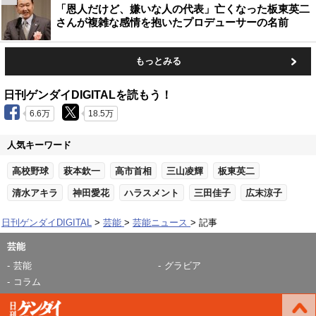
「恩人だけど、嫌いな人の代表」亡くなった板東英二
さんが複雑な感情を抱いたプロデューサーの名前
もっとみる
日刊ゲンダイDIGITALを読もう！
6.6万
18.5万
人気キーワード
高校野球
萩本欽一
高市首相
三山凌輝
板東英二
清水アキラ
神田愛花
ハラスメント
三田佳子
広末涼子
日刊ゲンダイDIGITAL
芸能
芸能ニュース
記事
芸能
芸能
グラビア
コラム