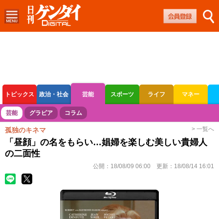
トピックス
政治・社会
芸能
スポーツ
ライフ
マネー
ボートレース
競輪
オートレース
芸能
グラビア
コラム
> 一覧へ
孤独のキネマ
「昼顔」の名をもらい…娼婦を楽しむ美しい貴婦人
の二面性
公開：
18/08/09 06:00
更新：
18/08/14 16:01