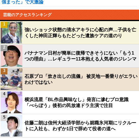
強まった」で大激論
芸能のアクセスランキング
1
強いショック状態の清水アキラに心配の声…子供を亡
くした神田正輝らもたどった遺族ケアの道のり
2
バナナマン日村が簡単に復帰できそうにない「もう1
つの理由」…レギュラー11本抱える人気者のジレンマ
3
石原プロ「炊き出しの流儀」 被災地一番乗りがエラい
わけではない
4
横浜流星「BL作品興味なし」発言に滲むプロ意識
「べらぼう」後初の民放連ドラ主演で注目
5
佐藤二朗は信州大経済学部から就職氷河期にリクルー
トに入社も、わずか1日で辞めて役者の道へ