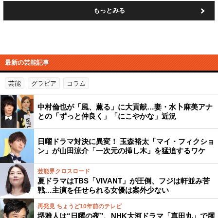
もっとみる
最新の芸能記事
芸能
グラビア
コラム
中村倫也が「風、薫る」に大貢献…妻・水卜麻美アナ
との「ずっと仲良く」「にこやかな」近況
日曜ドラマ対決に異変！ 玉森裕太「マイ・フィクショ
ン」が山田涼介「一次元の挿し木」を猛追するワケ
芸能界クロスロード
夏ドラマはTBS「VIVANT」が圧倒、フジは軒並み苦
戦…主演を任せられる女優は案外少ない
再発見 ちょうど10年前のテレビ
堺雅人は“日曜の夜”、NHK大河ドラマ「真田丸」で躍