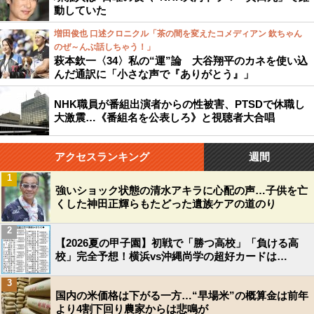
動していた
増田俊也 口述クロニクル「茶の間を変えたコメディアン 欽ちゃん
のぜ～んぶ話しちゃう！」
萩本欽一〈34〉私の“運”論 大谷翔平のカネを使い込
んだ通訳に「小さな声で『ありがとう』」
NHK職員が番組出演者からの性被害、PTSDで休職し
大激震…《番組名を公表しろ》と視聴者大合唱
アクセスランキング
週間
1
強いショック状態の清水アキラに心配の声…子供を亡
くした神田正輝らもたどった遺族ケアの道のり
2
【2026夏の甲子園】初戦で「勝つ高校」「負ける高
校」完全予想！横浜vs沖縄尚学の超好カードは…
3
国内の米価格は下がる一方…“早場米”の概算金は前年
より4割下回り農家からは悲鳴が