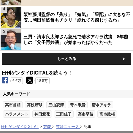
4
阪神藤川監督の「焦り」「短気」「采配」に大きな不
安…岡田前監督もチクリ「崩れてる感じするわ」
5
三男・清水良太郎さん急死で清水アキラ沈痛…8年越
しの「父子再共演」が始まったばかりだった
もっとみる
日刊ゲンダイDIGITALを読もう！
6.6万
18.5万
人気キーワード
高市首相
高校野球
三山凌輝
青木歌音
清水アキラ
ハラスメント
神田愛花
三田佳子
高市早苗
高市政権
日刊ゲンダイDIGITAL
芸能
芸能ニュース
記事