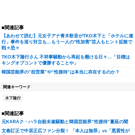
■関連記事
【あわせて読む】元女子アナ青木歌音がTKO木下と「ホテルに連
行」事件を巡り対立も…もう一人の"性加害"芸人もヒント拡散で
戦々恐々
TKO木下隆行さん 不祥事騒動から再起を懸ける日々…「目標は
キングオブコントで優勝することや」
韓国芸能界の“枕営業”や“性接待”は本当に存在するのか？
関連キーワード
木下隆行
■関連記事
元KARAク・ハラ自殺未遂騒動と韓国芸能界“性接待”蔓延の闇
文春訂正で中居正広ファン分裂！ 「本人は無罪」vs「悪質性が