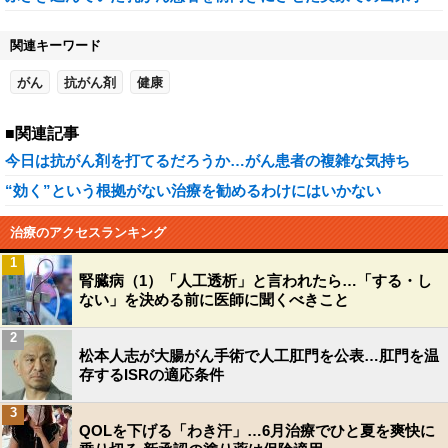
関連キーワード
がん
抗がん剤
健康
■関連記事
今日は抗がん剤を打てるだろうか…がん患者の複雑な気持ち
“効く”という根拠がない治療を勧めるわけにはいかない
治療のアクセスランキング
1
腎臓病（1）「人工透析」と言われたら…「する・し
ない」を決める前に医師に聞くべきこと
2
松本人志が大腸がん手術で人工肛門を公表…肛門を温
存するISRの適応条件
3
QOLを下げる「わき汗」…6月治療でひと夏を爽快に