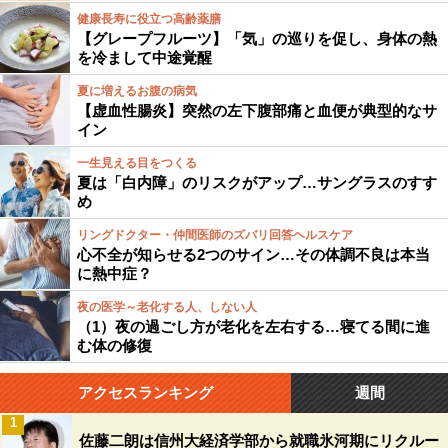
健康長寿に役立つ高齢薬膳
【グレープフルーツ】「気」の巡りを促し、身体の熱
を冷まして中途覚醒
夏に増えるお腹の病気
【虚血性腸炎】突然の左下腹部痛と血便が典型的なサ
イン
一生見える目をつくる
夏は「白内障」のリスクがアップ…サングラスのすす
め
リングドクター・仲間医師のズバリ回答ヘルスケア
心不全が知らせる2つのサイン…その体調不良は本当
に熱中症？
夜の医学～老化する人、しない人
（1）夜の過ごし方が老化を左右する…寝てる間に進
む体の修復
アクセスランキング
週間
1
佐藤二朗は信州大経済学部から就職氷河期にリクルー