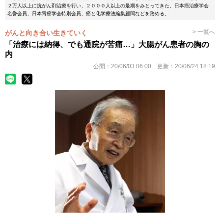
２万人以上に抗がん剤治療を行い、２０００人以上の最期をみとってきた。日本癌治療学会
名誉会員、日本胃癌学会特別会員、癌と化学療法編集顧問などを務める。
> 一覧へ
がんと向き合い生きていく
「治療には納得、でも通院が苦痛…」大腸がん患者の胸の
内
公開：
20/06/03 06:00
更新：
20/06/24 18:19