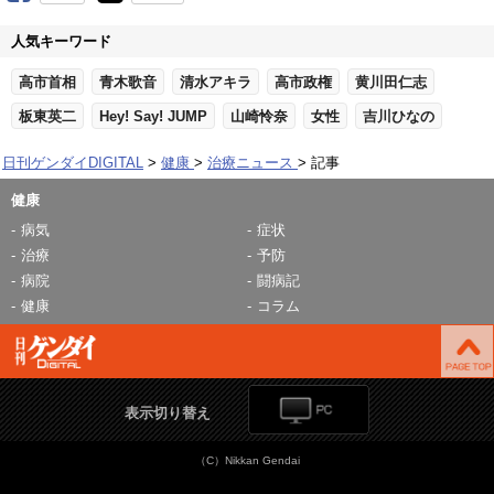
人気キーワード
高市首相
青木歌音
清水アキラ
高市政権
黄川田仁志
板東英二
Hey! Say! JUMP
山崎怜奈
女性
吉川ひなの
日刊ゲンダイDIGITAL
健康
治療ニュース
記事
健康
病気
症状
治療
予防
病院
闘病記
健康
コラム
表示切り替え
（C）Nikkan Gendai