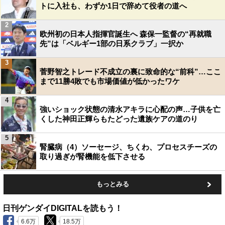
トに入社も、わずか1日で辞めて役者の道へ
2
欧州初の日本人指揮官誕生へ 森保一監督の“再就職
先”は「ベルギー1部の日系クラブ」一択か
3
菅野智之トレード不成立の裏に致命的な“前科”…ここ
まで11勝4敗でも市場価値が低かったワケ
4
強いショック状態の清水アキラに心配の声…子供を亡
くした神田正輝らもたどった遺族ケアの道のり
5
腎臓病（4）ソーセージ、ちくわ、プロセスチーズの
取り過ぎが腎機能を低下させる
もっとみる
日刊ゲンダイDIGITALを読もう！
6.6万
18.5万