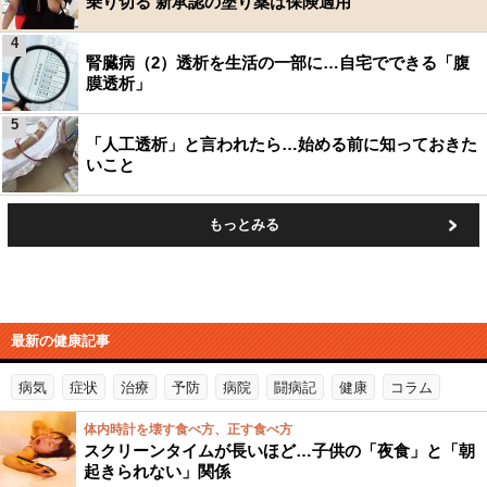
乗り切る 新承認の塗り薬は保険適用
4
腎臓病（2）透析を生活の一部に…自宅でできる「腹
膜透析」
5
「人工透析」と言われたら…始める前に知っておきた
いこと
もっとみる
最新の健康記事
病気
症状
治療
予防
病院
闘病記
健康
コラム
体内時計を壊す食べ方、正す食べ方
スクリーンタイムが長いほど…子供の「夜食」と「朝
起きられない」関係