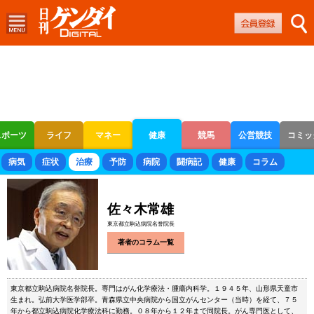
スポーツ
ライフ
マネー
健康
競馬
公営競技
コミッ
ボートレース
競輪
オートレース
病気
症状
治療
予防
病院
闘病記
健康
コラム
佐々木常雄
東京都立駒込病院名誉院長
著者のコラム一覧
東京都立駒込病院名誉院長。専門はがん化学療法・腫瘍内科学。１９４５年、山形県天童市
生まれ。弘前大学医学部卒。青森県立中央病院から国立がんセンター（当時）を経て、７５
年から都立駒込病院化学療法科に勤務。０８年から１２年まで同院長。がん専門医として、