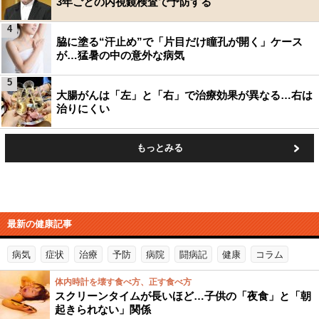
3年ごとの内視鏡検査で予防する
4
脇に塗る“汗止め”で「片目だけ瞳孔が開く」ケース
が…猛暑の中の意外な病気
5
大腸がんは「左」と「右」で治療効果が異なる…右は
治りにくい
もっとみる
最新の健康記事
病気
症状
治療
予防
病院
闘病記
健康
コラム
体内時計を壊す食べ方、正す食べ方
スクリーンタイムが長いほど…子供の「夜食」と「朝
起きられない」関係