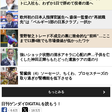
トに入社も、わずか1日で辞めて役者の道へ
2
欧州初の日本人指揮官誕生へ 森保一監督の“再就職
先”は「ベルギー1部の日系クラブ」一択か
3
菅野智之トレード不成立の裏に致命的な“前科”…ここ
まで11勝4敗でも市場価値が低かったワケ
4
強いショック状態の清水アキラに心配の声…子供を亡
くした神田正輝らもたどった遺族ケアの道のり
5
腎臓病（4）ソーセージ、ちくわ、プロセスチーズの
取り過ぎが腎機能を低下させる
もっとみる
日刊ゲンダイDIGITALを読もう！
6.6万
18.5万