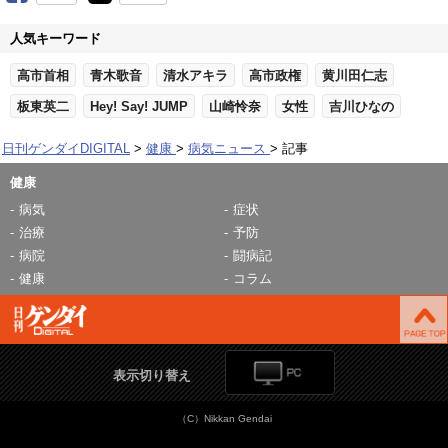
人気キーワード
高市首相
青木歌音
清水アキラ
高市政権
黄川田仁志
板東英二
Hey! Say! JUMP
山崎怜奈
女性
吉川ひなの
日刊ゲンダイDIGITAL
健康
病気ニュース
記事
健康
病気
症状
治療
予防
病院
闘病記
健康
コラム
表示切り替え
（C）Nikkan Gendai