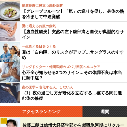
健康長寿に役立つ高齢薬膳
【グレープフルーツ】「気」の巡りを促し、身体の熱
を冷まして中途覚醒
夏に増えるお腹の病気
【虚血性腸炎】突然の左下腹部痛と血便が典型的なサ
イン
一生見える目をつくる
夏は「白内障」のリスクがアップ…サングラスのすす
め
リングドクター・仲間医師のズバリ回答ヘルスケア
心不全が知らせる2つのサイン…その体調不良は本当
に熱中症？
夜の医学～老化する人、しない人
（1）夜の過ごし方が老化を左右する…寝てる間に進
む体の修復
アクセスランキング
週間
1
佐藤二朗は信州大経済学部から就職氷河期にリクルー