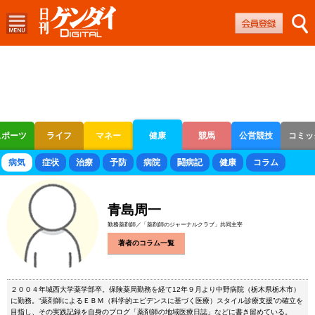
スポーツ
ライフ
マネー
健康
競馬
公営競技
コミッ
ボートレース
競輪
オートレース
病気
症状
治療
予防
病院
闘病記
健康
コラム
青島周一
勤務薬剤師／「薬剤師のジャーナルクラブ」共同主宰
著者のコラム一覧
２００４年城西大学薬学部卒。保険薬局勤務を経て12年９月より中野病院（栃木県栃木市）
に勤務。“薬剤師によるＥＢＭ（科学的エビデンスに基づく医療）スタイル診療支援”の確立を
目指し、その実践記録を自身のブログ「薬剤師の地域医療日誌」などに書き留めている。