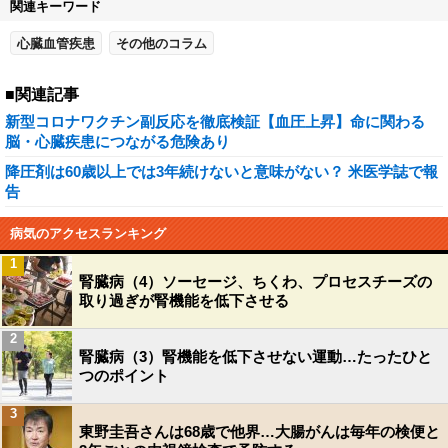
関連キーワード
心臓血管疾患
その他のコラム
■関連記事
新型コロナワクチン副反応を徹底検証【血圧上昇】命に関わる
脳・心臓疾患につながる危険あり
降圧剤は60歳以上では3年続けないと意味がない？ 米医学誌で報
告
病気のアクセスランキング
1
腎臓病（4）ソーセージ、ちくわ、プロセスチーズの
取り過ぎが腎機能を低下させる
2
腎臓病（3）腎機能を低下させない運動…たったひと
つのポイント
3
東野圭吾さんは68歳で他界…大腸がんは毎年の検便と