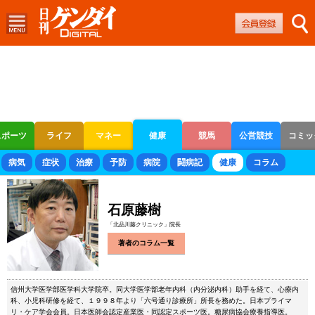
スポーツ
ライフ
マネー
健康
競馬
公営競技
コミッ
ボートレース
競輪
オートレース
病気
症状
治療
予防
病院
闘病記
健康
コラム
石原藤樹
「北品川藤クリニック」院長
著者のコラム一覧
信州大学医学部医学科大学院卒。同大学医学部老年内科（内分泌内科）助手を経て、心療内
科、小児科研修を経て、１９９８年より「六号通り診療所」所長を務めた。日本プライマ
リ・ケア学会会員。日本医師会認定産業医・同認定スポーツ医。糖尿病協会療養指導医。