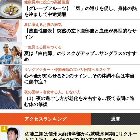
健康長寿に役立つ高齢薬膳
【グレープフルーツ】「気」の巡りを促し、身体の熱
を冷まして中途覚醒
夏に増えるお腹の病気
【虚血性腸炎】突然の左下腹部痛と血便が典型的なサ
イン
一生見える目をつくる
夏は「白内障」のリスクがアップ…サングラスのすす
め
リングドクター・仲間医師のズバリ回答ヘルスケア
心不全が知らせる2つのサイン…その体調不良は本当
に熱中症？
夜の医学～老化する人、しない人
（1）夜の過ごし方が老化を左右する…寝てる間に進
む体の修復
アクセスランキング
週間
1
佐藤二朗は信州大経済学部から就職氷河期にリクルー
トに入社も、わずか1日で辞めて役者の道へ