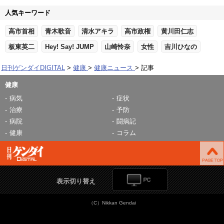
人気キーワード
高市首相
青木歌音
清水アキラ
高市政権
黄川田仁志
板東英二
Hey! Say! JUMP
山崎怜奈
女性
吉川ひなの
日刊ゲンダイDIGITAL
健康
健康ニュース
記事
健康
病気
症状
治療
予防
病院
闘病記
健康
コラム
表示切り替え
（C）Nikkan Gendai