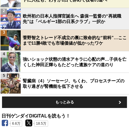
2
欧州初の日本人指揮官誕生へ 森保一監督の“再就職
先”は「ベルギー1部の日系クラブ」一択か
3
菅野智之トレード不成立の裏に致命的な“前科”…ここ
まで11勝4敗でも市場価値が低かったワケ
4
強いショック状態の清水アキラに心配の声…子供を亡
くした神田正輝らもたどった遺族ケアの道のり
5
腎臓病（4）ソーセージ、ちくわ、プロセスチーズの
取り過ぎが腎機能を低下させる
もっとみる
日刊ゲンダイDIGITALを読もう！
6.6万
18.5万