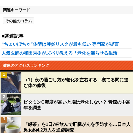
関連キーワード
その他のコラム
■関連記事
“ちょいぽちゃ”体型は肺炎リスクが最も低い 専門家が提言
人気医師の和田秀樹がズバリ教える「老化を遅らせる生活」
健康のアクセスランキング
1
（1）夜の過ごし方が老化を左右する…寝てる間に進
む体の修復
2
ビタミンC濃度が高いと脳は老化しない？ 青森の中高
年を調査
3
「緑茶」を1日7杯飲んで肝臓がんを予防する…日本人
男女約4.2万人を追跡調査