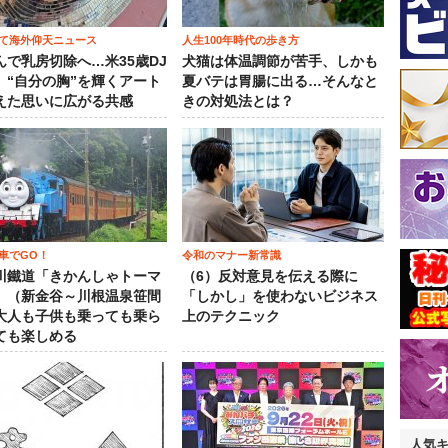
て海外仰天ニュース
人生100年時代の歩き方
んで乳房切除へ…米35歳DJ
犬猫は体温調節が苦手、しかも
、“自分の胸”を輝くアート
夏バテは胃腸に出る…そんなと
えた思いに広がる共感
きの対処法とは？
車でGO！
令和のマナー新常識
川鐵道「きかんしゃトーマ
（6）反対意見を伝える際に
」（新金谷～川根温泉笹間
「しかし」を使わないビジネス
大人も子供も乗っても乗ら
上のテクニック
ても楽しめる
人気