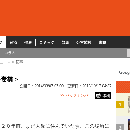
フ
経済
健康
コミック
競馬
公営競技
書籍
コラム
ュース
記事
吾妻橋＞
公開日：
2014/03/07 07:00
更新日：
2016/10/17 04:37
>> バックナンバー
印刷
1
２０年前、まだ大阪に住んでいた頃、この場所に
2