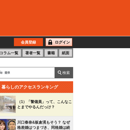
会員登録
ログイン
コラム一覧
著者一覧
書籍
紙面
暮らしのアクセスランキング
（1）「警備員」って、こんなこ
とまでやるんだっけ？
川口春奈&板倉滉もそう？ なぜ
格差婚はつまづき、同格婚は続