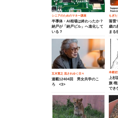
シニアのためのマネー講座
もぎた
半導体・AI相場は終わったか？
落雷
納戸が「納戸ビル」へ進化して
歳の
いる？
まる
本郷史
五木寛之 流されゆく日々
上杉
連載12404回 男女共学のこ
旗 
ろ <3>
でき