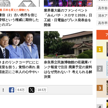
高市首
観 日本を変えた傑物たち
業界最大級のファンイベント
謙信（2）古い秩序を信じ
「みんパチ・スロサミ2026」日
清水ア
管領という権威に期待した
工組・日電協がプレス発表会を
高市早
とのズレ
開催
1
さまのリンクコーデににじ
奈良県立民族博物館の収蔵庫パ
皇室を担う」覚悟の表れ 皇
ンク報道で注目 廃棄予定の資料
2
範改正にご本人の心中やい
はなぜ売れない？ 考えられる解
決策
3
う！
6.6万
18.5万
4