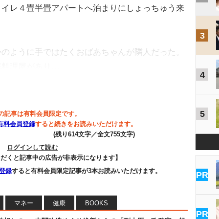
トイレ４畳半畳アパートへ泊まりにしょっちゅう来
3
のように手ではたくおばあちゃんが隣人だった。
華料理屋があり…
4
5
の記事は有料会員限定です。
有料会員登録
すると続きをお読みいただけます。
(残り614文字／全文755文字)
ログインして読む
ただくと記事中の広告が非表示になります】
登録
すると有料会員限定記事が3本お読みいただけます。
PR
マネー
健康
BOOKS
PR