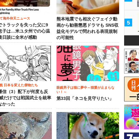
て海外仰天ニュース
熊本地震でも相次ぐフェイク動
5
でトラックを失った父に9
画から勧善懲悪ドラマも SNS収
息子は…米ユタ州での心温
益化モデルで問われる表現規制
後日談に全米が感動
の可能性
観 日本を変えた傑物たち
眼鏡男子は猫に夢中～猫愛が止まらな
謙信（3）配下が何度も反
い！～
権威だけでは戦国武士を統率
第33回「ネコを見守りたい」
なかった