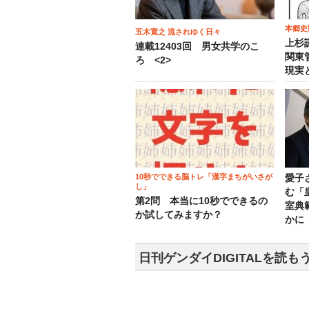
本郷史
五木寛之 流されゆく日々
上杉
連載12403回 男女共学のこ
関東
ろ <2>
現実
10秒でできる脳トレ「漢字まちがいさが
愛子
し」
む「
第2問 本当に10秒でできるの
室典
か試してみますか？
かに
日刊ゲンダイDIGITALを読も