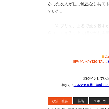
あった友人が住む風呂なし共同
ていた。
ゴキブリを、まるで蚊を殺すか
数メートル先に老夫婦が営む中
こ
日刊ゲンダイDIGITALに
【ログインしてい
今なら！
メルマガ会員（無料）に
政治・社会
芸能
スポーツ