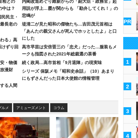
首相との
内閣改造めぐり維新からの「副大臣・政務官」起
の中は？
用説が浮上…霞が関からも 「勘弁してくれ！」の
悲鳴が
国民民主・
PR
最長老の
堤清二が見た昭和の傑物たち…吉田茂元首相は
「あんたの親父さんが死んでホッとしたよ」と口
にした
わる」高
駆けずり回
高市早苗は安倍晋三の「忠犬」だった…服装もメ
ークも指図された2021年総裁選の茶番
1
安・物価
続く政局…高市首相「9月退陣」の現実味
放漫財
シリーズ 保阪メモ「昭和史余話」（10）あまり
にもずさんだった日本大使館の情報管理
する人間
2
グルメ
アミューズメント
コラム
3
4