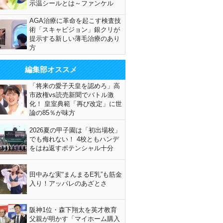
示温シールとは～ファンケル
AGA治療に革命を起こす検査技
術「スキャビジョン」銀クリが
提示する新しい薄毛治療のあり
方
編集部オススメ
「将来の愛子天皇を認めろ」高
市政権vs読売新聞でバトル激
化！ 皇室典範「再び改定」に世
論の85％が味方
2026夏の甲子園は「初出場校」
でも侮れない！ 4校ともハンデ
をはね返すポテンシャル十分
田中みな実“まんまるE乳”も筋金
入り！アッパレのあざとさ
阪神1位・森下翔太を英才教育
父親が明かす「マイホーム購入