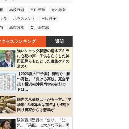
相
高校野球
三山凌輝
青木歌音
キラ
ハラスメント
三田佳子
苗
高市政権
黄川田仁志
アクセスランキング
週間
強いショック状態の清水アキラ
に心配の声…子供を亡くした神
田正輝らもたどった遺族ケアの
道のり
【2026夏の甲子園】初戦で「勝
つ高校」「負ける高校」完全予
想！横浜vs沖縄尚学の超好カー
ドは…
国内の米価格は下がる一方…“早
場米”の概算金は前年より4割下
回り農家からは悲鳴が
阪神藤川監督の「焦り」「短
気」「采配」に大きな不安…岡