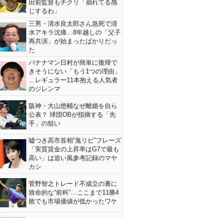
田前監督もチクリ「崩れてる感
じするわ」
三男・清水良太郎さん急死で清
水アキラ沈痛…8年越しの「父子
再共演」が始まったばかりだっ
た
バナナマン日村が簡単に復帰で
きそうにない「もう1つの理由」
…レギュラー11本抱える人気者
のジレンマ
阪神・大山悠輔なぜ離婚を自ら
公表？ 球団OBが指摘する「先
手」の狙い
嘘つき高市首相“鬼リピ”フレーズ
「実質賃金の上昇率はG7で最も
高い」は追い風参考記録のマヤ
カシ
菅野智之トレード不成立の裏に
致命的な“前科”…ここまで11勝4
敗でも市場価値が低かったワケ