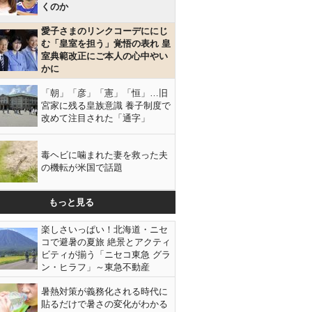
くのか
愛子さまのリンクコーデににじ
む「皇室を担う」覚悟の表れ 皇
室典範改正にご本人の心中やい
かに
「朝」「彦」「憲」「恒」…旧
宮家に残る皇族意識 養子制度で
改めて注目された「通字」
毒ヘビに噛まれた妻を救った夫
の機転が米国で話題
もっと見る
楽しさいっぱい！北海道・ニセ
コで避暑の夏旅 絶景とアクティ
ビティが揃う「ニセコ東急 グラ
ン・ヒラフ」～東急不動産
暑熱対策が義務化される時代に
貼るだけで暑さの変化がわかる