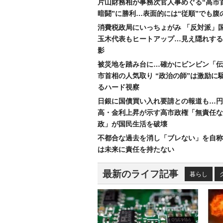
片山財務相が事務次官人事めぐる“高市
暗闘”に勝利…表面的には“従順”でも腹
消費税政局にいっちょがみ 「反対派」
玉木代表もヒートアップ…見え隠れする
影
被災地を踏み台に…確かにビンビン「伝
市首相の人気取り “政治の師”は激励に
るハード視察
日銀に国債買い入れ要請との報道も…円
高・金利上昇が示す高市政権「無責任な
政」が国民生活を破壊
不都合な過去を消し「ブレない」を自称
は未来に責任を持たない
最新のライフ記事
暮らし