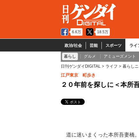
6.6万
18.5万
政治/社会
芸能
スポーツ
ライ
暮らし
グルメ
アミューズメント
日刊ゲンダイDIGITAL
ライフ
暮らしニ
江戸東京 町歩き
２０年前を探しに＜本所
道に迷いまくった本所吾妻橋。