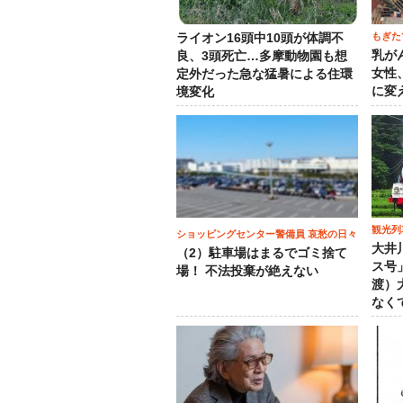
もぎた
ライオン16頭中10頭が体調不
乳が
良、3頭死亡…多摩動物園も想
女性
定外だった急な猛暑による住環
に変
境変化
観光列
ショッピングセンター警備員 哀愁の日々
大井
（2）駐車場はまるでゴミ捨て
ス号
場！ 不法投棄が絶えない
渡）
なく