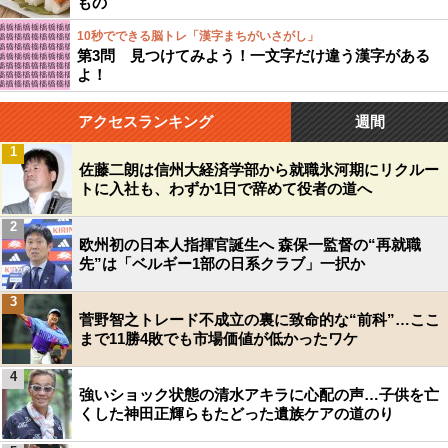
もの
10秒でできる脳トレ「漢字まちがいさがし」
第3問 見つけてみよう！一文字だけ違う漢字がある
よ！
アクセスランキング
週間
1
佐藤二朗は信州大経済学部から就職氷河期にリクルー
トに入社も、わずか1日で辞めて役者の道へ
2
欧州初の日本人指揮官誕生へ 森保一監督の“再就職
先”は「ベルギー1部の日系クラブ」一択か
3
菅野智之トレード不成立の裏に致命的な“前科”…ここ
まで11勝4敗でも市場価値が低かったワケ
4
強いショック状態の清水アキラに心配の声…子供を亡
くした神田正輝らもたどった遺族ケアの道のり