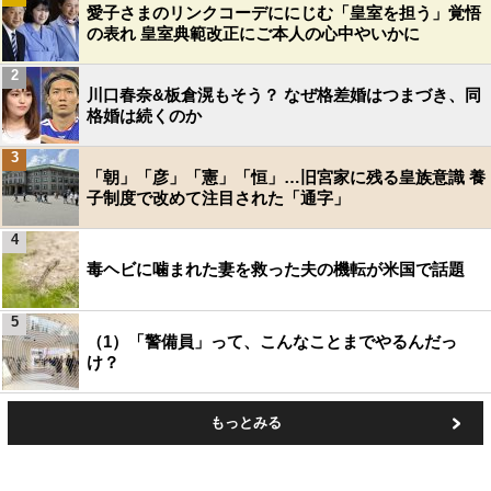
愛子さまのリンクコーデににじむ「皇室を担う」覚悟
の表れ 皇室典範改正にご本人の心中やいかに
2
川口春奈&板倉滉もそう？ なぜ格差婚はつまづき、同
格婚は続くのか
3
「朝」「彦」「憲」「恒」…旧宮家に残る皇族意識 養
子制度で改めて注目された「通字」
4
毒ヘビに噛まれた妻を救った夫の機転が米国で話題
5
（1）「警備員」って、こんなことまでやるんだっ
け？
もっとみる