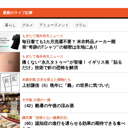
最新のライフ記事
暮らし
グルメ
アミューズメント
コラム
もぎたて海外仰天ニュース
毎日着ても1カ月洗濯不要？ 米衣料品メーカー開
発“奇跡のTシャツ”の秘密は生地にあり
もぎたて海外仰天ニュース
痛くない“永久タトゥー”が登場！ イギリス発「貼る
だけ」技術で針の恐怖を解消
本郷史観 日本を変えた傑物たち
上杉謙信（5）晩年に「義」の世界に気づいた
大竹聡 大酒の一滴
（42）酷暑の午後の涼み酒
鎌田實「頑張らない健康生活」
（65）認知症の進行を遅らせる効果の期待できる食べ