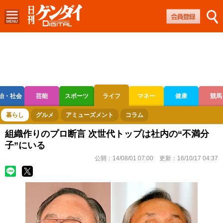
治・社会
芸能
スポーツ
ライフ
マネー
健康
競馬
ボートレース
競輪
オートレース
暮らし
グルメ
アミューズメント
コラム
組織作りのプロ断言 次世代トップは社内の“不満分
子”にいる
公開：
14/08/01 07:00
更新：
16/10/17 04:37