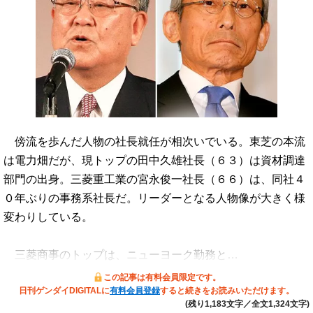
傍流を歩んだ人物の社長就任が相次いでいる。東芝の本流
は電力畑だが、現トップの田中久雄社長（６３）は資材調達
部門の出身。三菱重工業の宮永俊一社長（６６）は、同社４
０年ぶりの事務系社長だ。リーダーとなる人物像が大きく様
変わりしている。
三菱商事のトップは、ニューヨーク勤務と…
この記事は有料会員限定です。
日刊ゲンダイDIGITALに
有料会員登録
すると続きをお読みいただけます。
(残り1,183文字／全文1,324文字)