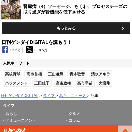
5
腎臓病（4）ソーセージ、ちくわ、プロセスチーズの
取り過ぎが腎機能を低下させる
もっとみる
日刊ゲンダイDIGITALを読もう！
6.6万
18.5万
人気キーワード
高校野球
高市首相
三山凌輝
青木歌音
清水アキラ
ハラスメント
三田佳子
高市政権
高市早苗
大岩剛
日刊ゲンダイDIGITAL
ライフ
暮らしニュース
記事
ライフ
暮らし
グルメ
アミューズメント
コラム