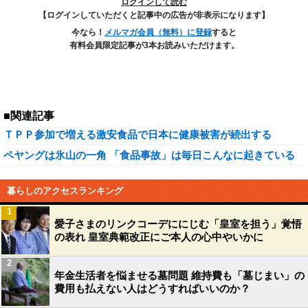
ログインして読む
【ログインしていただくと記事中の広告が非表示になります】
今なら！
メルマガ会員（無料）に登録
すると
有料会員限定記事が3本お読みいただけます。
■関連記事
ＴＰＰ参加で増える激安食品で日本に健康被害が続出する
ペヤングは氷山の一角 「食品事故」は毎日こんなに起きている
暮らしのアクセスランキング
1
愛子さまのリンクコーデににじむ「皇室を担う」覚悟
の表れ 皇室典範改正にご本人の心中やいかに
2
年金生活者を悩ませる墓問題 維持費も「墓じまい」の
費用も払えない人はどうすればいいのか？