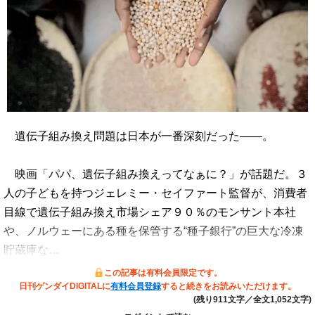
遺伝子組み換え問題は日本が一番深刻だった――。
映画「パパ、遺伝子組み換えってなぁに？」が話題だ。３
人の子どもを持つジェレミー・セイファート監督が、消費者
目線で遺伝子組み換え市場シェア９０％のモンサント本社
や、ノルウェーにある種を保管する“種子銀行”の巨大な冷凍
貯蔵庫な…
この記事は有料会員限定です。
日刊ゲンダイDIGITALに
有料会員登録
すると続きをお読みいただけます。
(残り911文字／全文1,052文字)