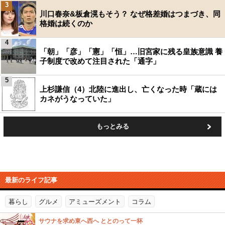
3
川口春奈&板倉滉もそう？ なぜ格差婚はつまづき、同
格婚は続くのか
4
「朝」「彦」「憲」「恒」…旧宮家に残る皇族意識 養
子制度で改めて注目された「通字」
5
上杉謙信（4）北陸に進出し、亡くなった時「蔵には
カネがうなっていた」
もっとみる
最新のライフ記事
暮らし
グルメ
アミューズメント
コラム
サウナを求め東へ西へ ととのって一杯