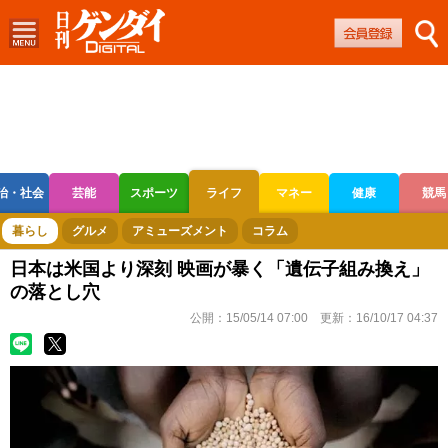
治・社会
芸能
スポーツ
ライフ
マネー
健康
競馬
ボートレース
競輪
オートレース
暮らし
グルメ
アミューズメント
コラム
日本は米国より深刻 映画が暴く「遺伝子組み換え」
の落とし穴
公開：
15/05/14 07:00
更新：
16/10/17 04:37