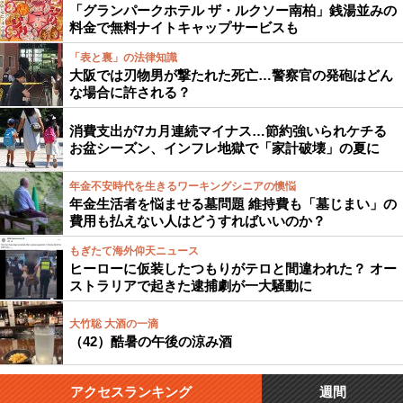
「グランパークホテル ザ・ルクソー南柏」銭湯並みの
料金で無料ナイトキャップサービスも
「表と裏」の法律知識
大阪では刃物男が撃たれた死亡…警察官の発砲はどん
な場合に許される？
消費支出が7カ月連続マイナス…節約強いられケチる
お盆シーズン、インフレ地獄で「家計破壊」の夏に
年金不安時代を生きるワーキングシニアの懊悩
年金生活者を悩ませる墓問題 維持費も「墓じまい」の
費用も払えない人はどうすればいいのか？
もぎたて海外仰天ニュース
ヒーローに仮装したつもりがテロと間違われた？ オー
ストラリアで起きた逮捕劇が一大騒動に
大竹聡 大酒の一滴
（42）酷暑の午後の涼み酒
アクセスランキング
週間