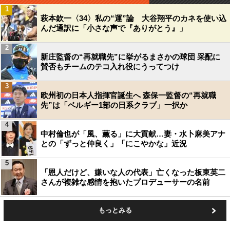
1
萩本欽一〈34〉私の“運”論 大谷翔平のカネを使い込
んだ通訳に「小さな声で『ありがとう』」
2
新庄監督の“再就職先”に挙がるまさかの球団 采配に
賛否もチームのテコ入れ役にうってつけ
3
欧州初の日本人指揮官誕生へ 森保一監督の“再就職
先”は「ベルギー1部の日系クラブ」一択か
4
中村倫也が「風、薫る」に大貢献…妻・水卜麻美アナ
との「ずっと仲良く」「にこやかな」近況
5
「恩人だけど、嫌いな人の代表」亡くなった板東英二
さんが複雑な感情を抱いたプロデューサーの名前
もっとみる