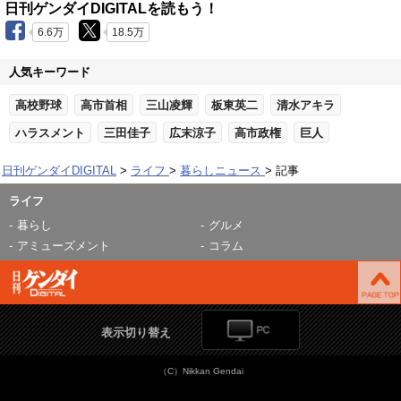
日刊ゲンダイDIGITALを読もう！
6.6万
18.5万
人気キーワード
高校野球
高市首相
三山凌輝
板東英二
清水アキラ
ハラスメント
三田佳子
広末涼子
高市政権
巨人
日刊ゲンダイDIGITAL
ライフ
暮らしニュース
記事
ライフ
暮らし
グルメ
アミューズメント
コラム
表示切り替え
（C）Nikkan Gendai