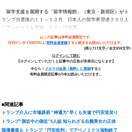
留学支援を展開する「留学情報館」（東京・新宿区）がト
ランプ当選後の１１～１２月、日本人の留学希望者２００人
にアンケートを実施。トランプ当選…
この記事は有料会員限定です。
日刊ゲンダイDIGITALに
有料会員登録
すると続きをお読みいただけます。
(残り717文字／全文858文字)
ログインして読む
【ログインしていただくと記事中の広告が非表示になります】
今なら！
メルマガ会員（無料）に登録
すると
有料会員限定記事が3本お読みいただけます。
■関連記事
トランプ介入に市場辟易 “神通力”早くも失速で円安逆戻り
トランプ“側近中の側近”5人組 知られざる右腕美女の正体
国債暴落も トランプ「円安批判」でアベノミクス強制終了