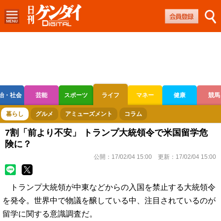
治・社会
芸能
スポーツ
ライフ
マネー
健康
競馬
ボートレース
競輪
オートレース
暮らし
グルメ
アミューズメント
コラム
7割「前より不安」 トランプ大統領令で米国留学危
険に？
公開：
17/02/04 15:00
更新：
17/02/04 15:00
トランプ大統領が中東などからの入国を禁止する大統領令
を発令。世界中で物議を醸している中、注目されているのが
留学に関する意識調査だ。