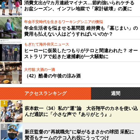
消費支出が7カ月連続マイナス…節約強いられケチる
お盆シーズン、インフレ地獄で「家計破壊」の夏に
年金不安時代を生きるワーキングシニアの懊悩
年金生活者を悩ませる墓問題 維持費も「墓じまい」の
費用も払えない人はどうすればいいのか？
もぎたて海外仰天ニュース
ヒーローに仮装したつもりがテロと間違われた？ オー
ストラリアで起きた逮捕劇が一大騒動に
大竹聡 大酒の一滴
（42）酷暑の午後の涼み酒
アクセスランキング
週間
1
萩本欽一〈34〉私の“運”論 大谷翔平のカネを使い込
んだ通訳に「小さな声で『ありがとう』」
2
新庄監督の“再就職先”に挙がるまさかの球団 采配に
賛否もチームのテコ入れ役にうってつけ