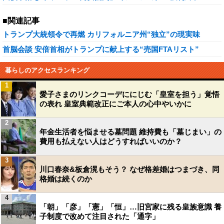
■関連記事
トランプ大統領令で再燃 カリフォルニア州“独立”の現実味
首脳会談 安倍首相がトランプに献上する“売国FTAリスト”
暮らしのアクセスランキング
1
愛子さまのリンクコーデににじむ「皇室を担う」覚悟
の表れ 皇室典範改正にご本人の心中やいかに
2
年金生活者を悩ませる墓問題 維持費も「墓じまい」の
費用も払えない人はどうすればいいのか？
3
川口春奈&板倉滉もそう？ なぜ格差婚はつまづき、同
格婚は続くのか
4
「朝」「彦」「憲」「恒」…旧宮家に残る皇族意識 養
子制度で改めて注目された「通字」