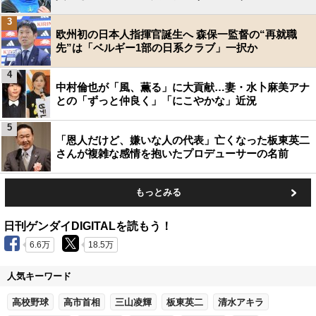
3
欧州初の日本人指揮官誕生へ 森保一監督の“再就職
先”は「ベルギー1部の日系クラブ」一択か
4
中村倫也が「風、薫る」に大貢献…妻・水卜麻美アナ
との「ずっと仲良く」「にこやかな」近況
5
「恩人だけど、嫌いな人の代表」亡くなった板東英二
さんが複雑な感情を抱いたプロデューサーの名前
もっとみる
日刊ゲンダイDIGITALを読もう！
6.6万
18.5万
人気キーワード
高校野球
高市首相
三山凌輝
板東英二
清水アキラ