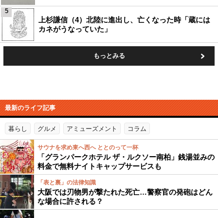
5
上杉謙信（4）北陸に進出し、亡くなった時「蔵には
カネがうなっていた」
もっとみる
最新のライフ記事
暮らし
グルメ
アミューズメント
コラム
サウナを求め東へ西へ ととのって一杯
「グランパークホテル ザ・ルクソー南柏」銭湯並みの
料金で無料ナイトキャップサービスも
「表と裏」の法律知識
大阪では刃物男が撃たれた死亡…警察官の発砲はどん
な場合に許される？