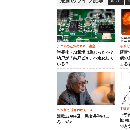
最新のライフ記事
暮らし
シニアのためのマネー講座
もぎた
半導体・AI相場は終わったか？
落雷
納戸が「納戸ビル」へ進化して
歳の
いる？
まる
本郷史
五木寛之 流されゆく日々
上杉
連載12404回 男女共学のこ
旗 
ろ <3>
でき