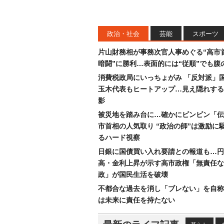
政治・社会
芸能
スポーツ
片山財務相が事務次官人事めぐる“高市
暗闘”に勝利…表面的には“従順”でも腹
消費税政局にいっちょがみ 「反対派」
玉木代表もヒートアップ…見え隠れする
影
被災地を踏み台に…確かにビンビン「伝
市首相の人気取り “政治の師”は激励に
るハード視察
日銀に国債買い入れ要請との報道も…円
高・金利上昇が示す高市政権「無責任な
政」が国民生活を破壊
不都合な過去を消し「ブレない」を自称
は未来に責任を持たない