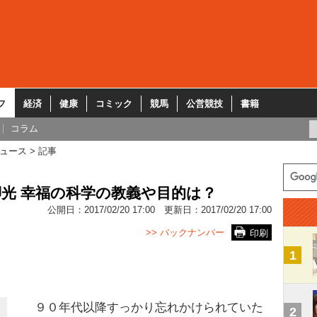
フ
経済
健康
コミック
競馬
公営競技
書籍
コラム
ュース
記事
光 幸福の科学の教義や目的は？
公開日：
2017/02/20 17:00
更新日：
2017/02/20 17:00
>> バックナンバー
印刷
1
９０年代以降すっかり忘れかけられていた
2