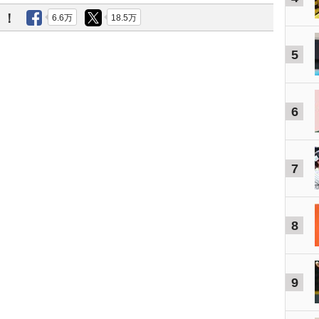
う！
6.6万
18.5万
5
6
7
8
9