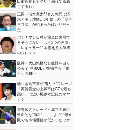
田前監督もチクリ「崩れてる感
じするわ」
三男・清水良太郎さん急死で清
水アキラ沈痛…8年越しの「父子
再共演」が始まったばかりだっ
た
バナナマン日村が簡単に復帰で
きそうにない「もう1つの理由」
…レギュラー11本抱える人気者
のジレンマ
阪神・大山悠輔なぜ離婚を自ら
公表？ 球団OBが指摘する「先
手」の狙い
嘘つき高市首相“鬼リピ”フレーズ
「実質賃金の上昇率はG7で最も
高い」は追い風参考記録のマヤ
カシ
菅野智之トレード不成立の裏に
致命的な“前科”…ここまで11勝4
敗でも市場価値が低かったワケ