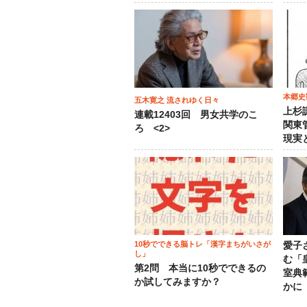
本郷史
五木寛之 流されゆく日々
上杉
連載12403回 男女共学のこ
関東
ろ <2>
現実
10秒でできる脳トレ「漢字まちがいさが
愛子
し」
む「
第2問 本当に10秒でできるの
室典
か試してみますか？
かに