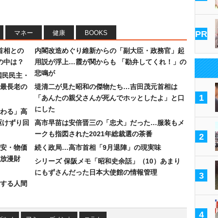
マネー
健康
BOOKS
PR
首相との
内閣改造めぐり維新からの「副大臣・政務官」起
の中は？
用説が浮上…霞が関からも 「勘弁してくれ！」の
悲鳴が
国民民主・
最長老の
堤清二が見た昭和の傑物たち…吉田茂元首相は
1
「あんたの親父さんが死んでホッとしたよ」と口
にした
わる」高
駆けずり回
高市早苗は安倍晋三の「忠犬」だった…服装もメ
ークも指図された2021年総裁選の茶番
2
安・物価
続く政局…高市首相「9月退陣」の現実味
放漫財
シリーズ 保阪メモ「昭和史余話」（10）あまり
にもずさんだった日本大使館の情報管理
3
する人間
4