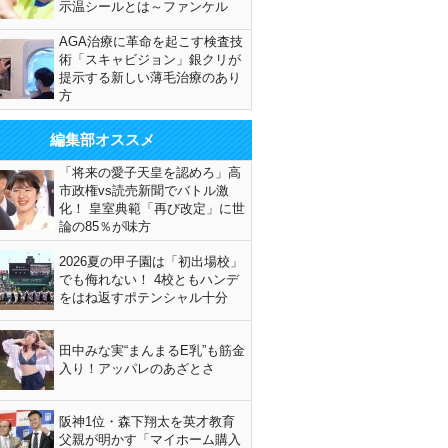
示温シールとは～ファンケル
AGA治療に革命を起こす検査技
術「スキャビジョン」銀クリが
提示する新しい薄毛治療のあり
方
編集部オススメ
「将来の愛子天皇を認めろ」高
市政権vs読売新聞でバトル激
化！ 皇室典範「再び改定」に世
論の85％が味方
2026夏の甲子園は「初出場校」
でも侮れない！ 4校ともハンデ
をはね返すポテンシャル十分
田中みな実“まんまるE乳”も筋金
入り！アッパレのあざとさ
阪神1位・森下翔太を英才教育
父親が明かす「マイホーム購入