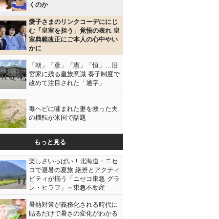
くのか
愛子さまのリンクコーデににじ
む「皇室を担う」覚悟の表れ 皇
室典範改正にご本人の心中やい
かに
「朝」「彦」「憲」「恒」…旧
宮家に残る皇族意識 養子制度で
改めて注目された「通字」
毒ヘビに噛まれた妻を救った夫
の機転が米国で話題
もっと見る
楽しさいっぱい！北海道・ニセ
コで避暑の夏旅 絶景とアクティ
ビティが揃う「ニセコ東急 グラ
ン・ヒラフ」～東急不動産
暑熱対策が義務化される時代に
貼るだけで暑さの変化がわかる