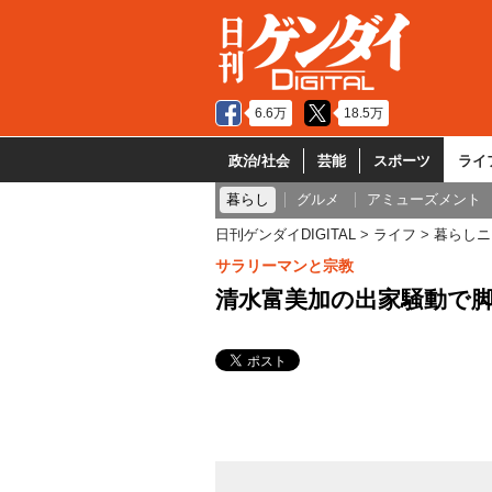
6.6万
18.5万
政治/社会
芸能
スポーツ
ライ
暮らし
グルメ
アミューズメント
日刊ゲンダイDIGITAL
ライフ
暮らしニ
サラリーマンと宗教
清水富美加の出家騒動で脚