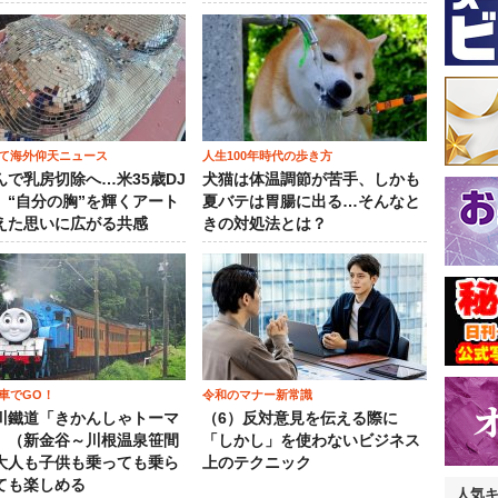
て海外仰天ニュース
人生100年時代の歩き方
んで乳房切除へ…米35歳DJ
犬猫は体温調節が苦手、しかも
、“自分の胸”を輝くアート
夏バテは胃腸に出る…そんなと
えた思いに広がる共感
きの対処法とは？
車でGO！
令和のマナー新常識
川鐵道「きかんしゃトーマ
（6）反対意見を伝える際に
」（新金谷～川根温泉笹間
「しかし」を使わないビジネス
大人も子供も乗っても乗ら
上のテクニック
ても楽しめる
人気