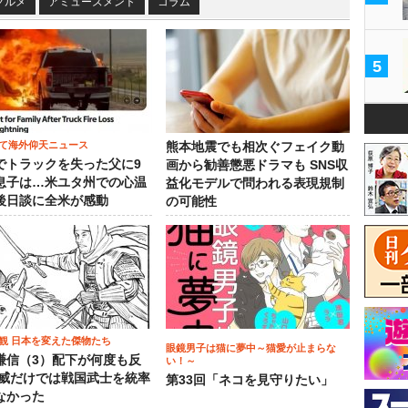
グルメ
アミューズメント
コラム
5
て海外仰天ニュース
熊本地震でも相次ぐフェイク動
でトラックを失った父に9
画から勧善懲悪ドラマも SNS収
息子は…米ユタ州での心温
益化モデルで問われる表現規制
後日談に全米が感動
の可能性
観 日本を変えた傑物たち
眼鏡男子は猫に夢中～猫愛が止まらな
謙信（3）配下が何度も反
い！～
権威だけでは戦国武士を統率
第33回「ネコを見守りたい」
なかった