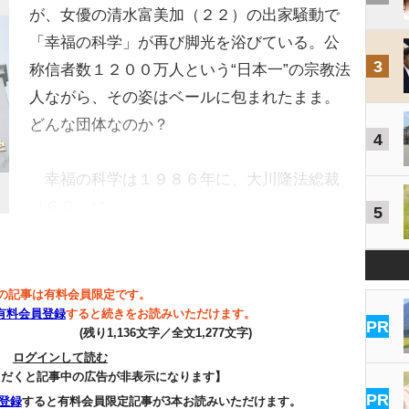
が、女優の清水富美加（２２）の出家騒動で
「幸福の科学」が再び脚光を浴びている。公
3
称信者数１２００万人という“日本一”の宗教法
人ながら、その姿はベールに包まれたまま。
どんな団体なのか？
4
幸福の科学は１９８６年に、大川隆法総裁
（６０）に…
5
の記事は有料会員限定です。
有料会員登録
すると続きをお読みいただけます。
PR
(残り1,136文字／全文1,277文字)
ログインして読む
ただくと記事中の広告が非表示になります】
PR
登録
すると有料会員限定記事が3本お読みいただけます。