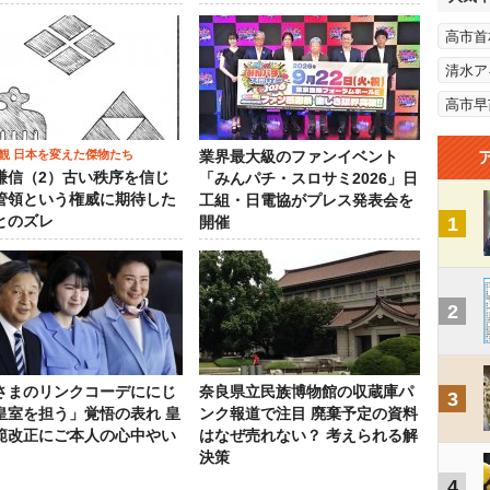
高市首
清水ア
高市早
観 日本を変えた傑物たち
業界最大級のファンイベント
謙信（2）古い秩序を信じ
「みんパチ・スロサミ2026」日
管領という権威に期待した
工組・日電協がプレス発表会を
とのズレ
1
開催
2
さまのリンクコーデににじ
奈良県立民族博物館の収蔵庫パ
3
皇室を担う」覚悟の表れ 皇
ンク報道で注目 廃棄予定の資料
範改正にご本人の心中やい
はなぜ売れない？ 考えられる解
決策
4