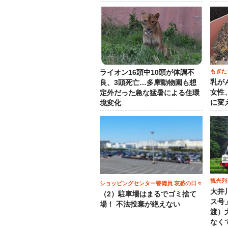
もぎた
ライオン16頭中10頭が体調不
乳が
良、3頭死亡…多摩動物園も想
女性
定外だった急な猛暑による住環
に変
境変化
観光列
ショッピングセンター警備員 哀愁の日々
大井
（2）駐車場はまるでゴミ捨て
ス号
場！ 不法投棄が絶えない
渡）
なく