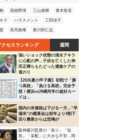
相
高校野球
三山凌輝
青木歌音
キラ
ハラスメント
三田佳子
苗
高市政権
黄川田仁志
アクセスランキング
週間
強いショック状態の清水アキラ
に心配の声…子供を亡くした神
田正輝らもたどった遺族ケアの
道のり
【2026夏の甲子園】初戦で「勝
つ高校」「負ける高校」完全予
想！横浜vs沖縄尚学の超好カー
ドは…
国内の米価格は下がる一方…“早
場米”の概算金は前年より4割下
回り農家からは悲鳴が
阪神藤川監督の「焦り」「短
気」「采配」に大きな不安…岡