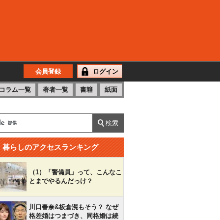
会員登録
ログイン
コラム一覧
著者一覧
書籍
紙面
暮らしのアクセスランキング
（1）「警備員」って、こんなこ
とまでやるんだっけ？
川口春奈&板倉滉もそう？ なぜ
格差婚はつまづき、同格婚は続