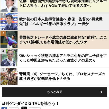
佐藤二朗は信州大経済学部から就職氷河期にリクルー
トに入社も、わずか1日で辞めて役者の道へ
2
欧州初の日本人指揮官誕生へ 森保一監督の“再就職
先”は「ベルギー1部の日系クラブ」一択か
3
菅野智之トレード不成立の裏に致命的な“前科”…ここ
まで11勝4敗でも市場価値が低かったワケ
4
強いショック状態の清水アキラに心配の声…子供を亡
くした神田正輝らもたどった遺族ケアの道のり
5
腎臓病（4）ソーセージ、ちくわ、プロセスチーズの
取り過ぎが腎機能を低下させる
もっとみる
日刊ゲンダイDIGITALを読もう！