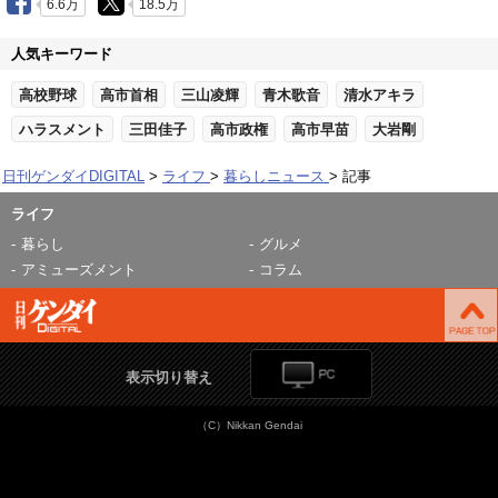
6.6万
18.5万
人気キーワード
高校野球
高市首相
三山凌輝
青木歌音
清水アキラ
ハラスメント
三田佳子
高市政権
高市早苗
大岩剛
日刊ゲンダイDIGITAL
ライフ
暮らしニュース
記事
ライフ
暮らし
グルメ
アミューズメント
コラム
表示切り替え
（C）Nikkan Gendai