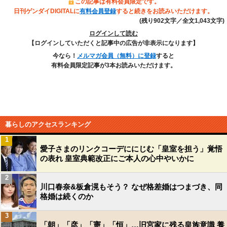
この記事は有料会員限定です。
日刊ゲンダイDIGITALに
有料会員登録
すると続きをお読みいただけます。
(残り902文字／全文1,043文字)
ログインして読む
【ログインしていただくと記事中の広告が非表示になります】
今なら！
メルマガ会員（無料）に登録
すると
有料会員限定記事が3本お読みいただけます。
暮らしのアクセスランキング
1
愛子さまのリンクコーデににじむ「皇室を担う」覚悟
の表れ 皇室典範改正にご本人の心中やいかに
2
川口春奈&板倉滉もそう？ なぜ格差婚はつまづき、同
格婚は続くのか
3
「朝」「彦」「憲」「恒」…旧宮家に残る皇族意識 養