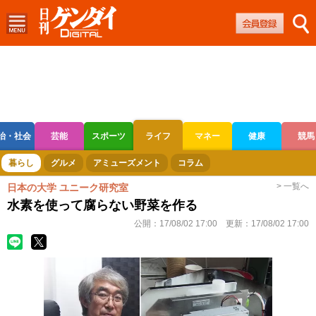
治・社会
芸能
スポーツ
ライフ
マネー
健康
競馬
ボートレース
競輪
オートレース
暮らし
グルメ
アミューズメント
コラム
> 一覧へ
日本の大学 ユニーク研究室
水素を使って腐らない野菜を作る
公開：
17/08/02 17:00
更新：
17/08/02 17:00