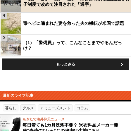
子制度で改めて注目された「通字」
4
毒ヘビに噛まれた妻を救った夫の機転が米国で話題
5
（1）「警備員」って、こんなことまでやるんだっ
け？
もっとみる
最新のライフ記事
暮らし
グルメ
アミューズメント
コラム
もぎたて海外仰天ニュース
毎日着ても1カ月洗濯不要？ 米衣料品メーカー開
発“奇跡のTシャツ”の秘密は生地にあり