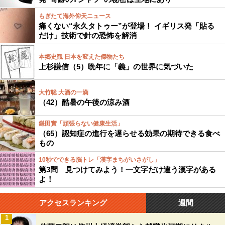
もぎたて海外仰天ニュース
痛くない“永久タトゥー”が登場！ イギリス発「貼る
だけ」技術で針の恐怖を解消
本郷史観 日本を変えた傑物たち
上杉謙信（5）晩年に「義」の世界に気づいた
大竹聡 大酒の一滴
（42）酷暑の午後の涼み酒
鎌田實「頑張らない健康生活」
（65）認知症の進行を遅らせる効果の期待できる食べ
もの
10秒でできる脳トレ「漢字まちがいさがし」
第3問 見つけてみよう！一文字だけ違う漢字がある
よ！
アクセスランキング
週間
1