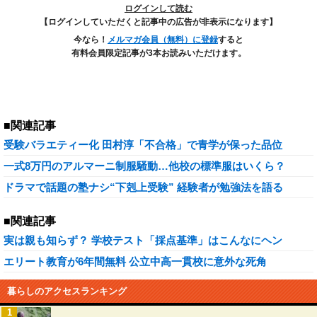
ログインして読む
【ログインしていただくと記事中の広告が非表示になります】
今なら！
メルマガ会員（無料）に登録
すると
有料会員限定記事が3本お読みいただけます。
■関連記事
受験バラエティー化 田村淳「不合格」で青学が保った品位
一式8万円のアルマーニ制服騒動…他校の標準服はいくら？
ドラマで話題の塾ナシ“下剋上受験” 経験者が勉強法を語る
■関連記事
実は親も知らず？ 学校テスト「採点基準」はこんなにヘン
エリート教育が6年間無料 公立中高一貫校に意外な死角
暮らしのアクセスランキング
1