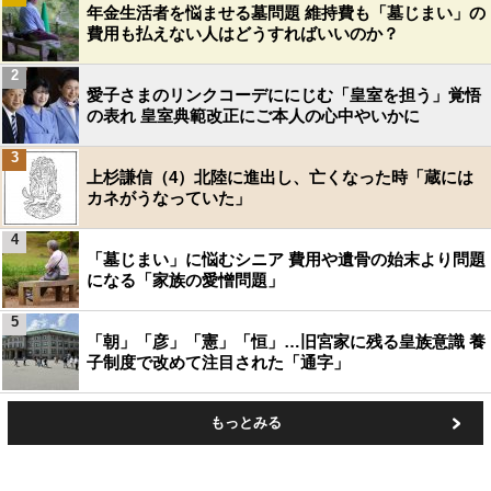
年金生活者を悩ませる墓問題 維持費も「墓じまい」の
費用も払えない人はどうすればいいのか？
2
愛子さまのリンクコーデににじむ「皇室を担う」覚悟
の表れ 皇室典範改正にご本人の心中やいかに
3
上杉謙信（4）北陸に進出し、亡くなった時「蔵には
カネがうなっていた」
4
「墓じまい」に悩むシニア 費用や遺骨の始末より問題
になる「家族の愛憎問題」
5
「朝」「彦」「憲」「恒」…旧宮家に残る皇族意識 養
子制度で改めて注目された「通字」
もっとみる