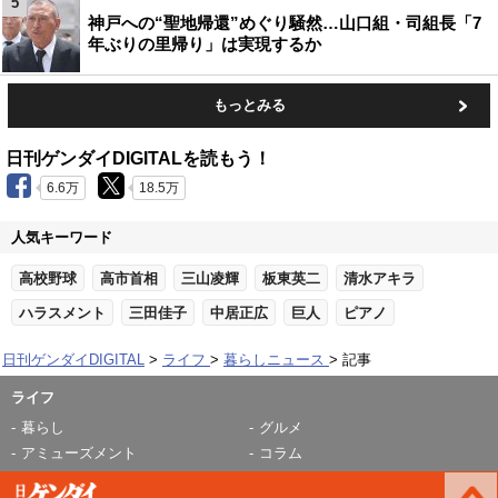
5
神戸への“聖地帰還”めぐり騒然…山口組・司組長「7
年ぶりの里帰り」は実現するか
もっとみる
日刊ゲンダイDIGITALを読もう！
6.6万
18.5万
人気キーワード
高校野球
高市首相
三山凌輝
板東英二
清水アキラ
ハラスメント
三田佳子
中居正広
巨人
ピアノ
日刊ゲンダイDIGITAL
ライフ
暮らしニュース
記事
ライフ
暮らし
グルメ
アミューズメント
コラム