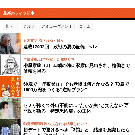
最新のライフ記事
暮らし
グルメ
アミューズメント
コラム
五木寛之 流されゆく日々
連載12407回 敗戦の夏の記憶 <1>
本郷史観 日本を変えた傑物たち
榊原康政（1）13歳の時に家康に見出され、槍働きで
信頼を得る
60歳で「貯蓄ゼロ」でも老後は何とかなる？ 70歳で
1900万円をつくる“逆転プラン”
セミが怖くて外出不能に…“たかが虫”と笑えない 専
門医が語る「特定恐怖症」の正体
独身者5割時代へ あなたは結婚したい？
初デートで避けるべき「3館」と、結婚を意識したら