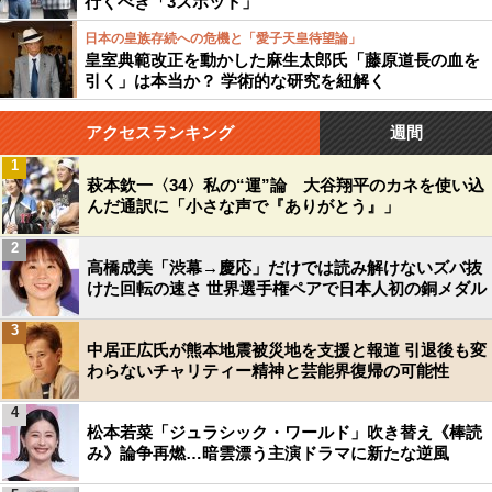
行くべき「3スポット」
日本の皇族存続への危機と「愛子天皇待望論」
皇室典範改正を動かした麻生太郎氏「藤原道長の血を
引く」は本当か？ 学術的な研究を紐解く
アクセスランキング
週間
1
萩本欽一〈34〉私の“運”論 大谷翔平のカネを使い込
んだ通訳に「小さな声で『ありがとう』」
2
高橋成美「渋幕→慶応」だけでは読み解けないズバ抜
けた回転の速さ 世界選手権ペアで日本人初の銅メダル
3
中居正広氏が熊本地震被災地を支援と報道 引退後も変
わらないチャリティー精神と芸能界復帰の可能性
4
松本若菜「ジュラシック・ワールド」吹き替え《棒読
み》論争再燃…暗雲漂う主演ドラマに新たな逆風