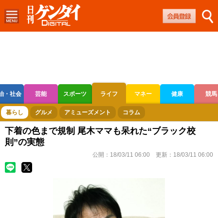
治・社会
芸能
スポーツ
ライフ
マネー
健康
競馬
ボートレース
競輪
オートレース
暮らし
グルメ
アミューズメント
コラム
下着の色まで規制 尾木ママも呆れた“ブラック校
則”の実態
公開：
18/03/11 06:00
更新：
18/03/11 06:00