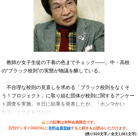
教師が女子生徒の下着の色までチェック――。中・高校
の“ブラック校則”の実態が物議を醸している。
不合理な校則の見直しを求める「ブラック校則をなくそ
う！プロジェクト」に取り組む団体が校則に関するアンケー
ト調査を実施。８日に結果を発表したが、「ホンマかい
な？」とクビをひねり…
この記事は有料会員限定です。
日刊ゲンダイDIGITALに
有料会員登録
すると続きをお読みいただけます。
(残り920文字／全文1,061文字)