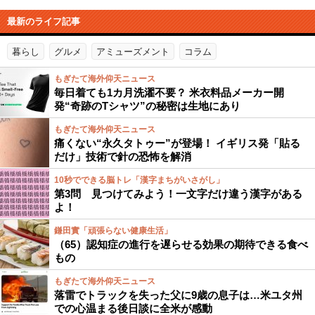
最新のライフ記事
暮らし
グルメ
アミューズメント
コラム
もぎたて海外仰天ニュース
毎日着ても1カ月洗濯不要？ 米衣料品メーカー開
発“奇跡のTシャツ”の秘密は生地にあり
もぎたて海外仰天ニュース
痛くない“永久タトゥー”が登場！ イギリス発「貼る
だけ」技術で針の恐怖を解消
10秒でできる脳トレ「漢字まちがいさがし」
第3問 見つけてみよう！一文字だけ違う漢字がある
よ！
鎌田實「頑張らない健康生活」
（65）認知症の進行を遅らせる効果の期待できる食べ
もの
もぎたて海外仰天ニュース
落雷でトラックを失った父に9歳の息子は…米ユタ州
での心温まる後日談に全米が感動