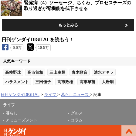
腎臓病（4）ソーセージ、ちくわ、プロセスチーズの
取り過ぎが腎機能を低下させる
もっとみる
日刊ゲンダイDIGITALを読もう！
6.6万
18.5万
人気キーワード
高校野球
高市首相
三山凌輝
青木歌音
清水アキラ
ハラスメント
三田佳子
高市政権
高市早苗
大岩剛
日刊ゲンダイDIGITAL
ライフ
暮らしニュース
記事
ライフ
暮らし
グルメ
アミューズメント
コラム