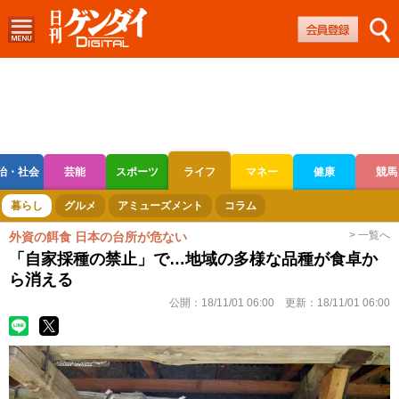
治・社会
芸能
スポーツ
ライフ
マネー
健康
競馬
ボートレース
競輪
オートレース
暮らし
グルメ
アミューズメント
コラム
> 一覧へ
外資の餌食 日本の台所が危ない
「自家採種の禁止」で…地域の多様な品種が食卓か
ら消える
公開：
18/11/01 06:00
更新：
18/11/01 06:00