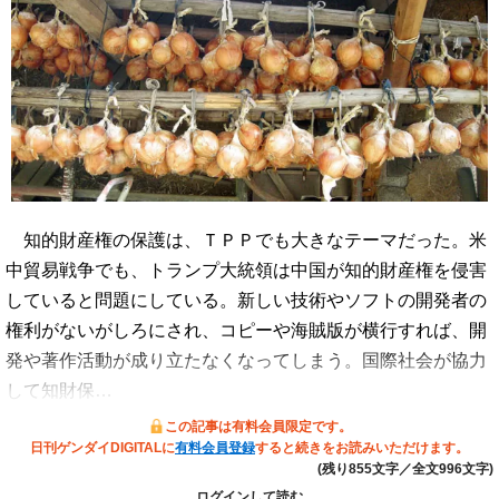
知的財産権の保護は、ＴＰＰでも大きなテーマだった。米
中貿易戦争でも、トランプ大統領は中国が知的財産権を侵害
していると問題にしている。新しい技術やソフトの開発者の
権利がないがしろにされ、コピーや海賊版が横行すれば、開
発や著作活動が成り立たなくなってしまう。国際社会が協力
して知財保…
この記事は有料会員限定です。
日刊ゲンダイDIGITALに
有料会員登録
すると続きをお読みいただけます。
(残り855文字／全文996文字)
ログインして読む