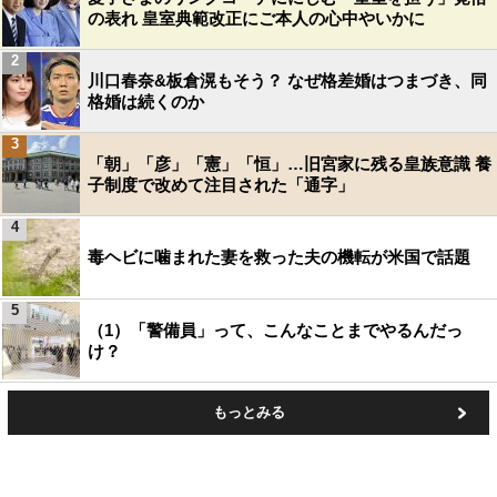
の表れ 皇室典範改正にご本人の心中やいかに
2
川口春奈&板倉滉もそう？ なぜ格差婚はつまづき、同
格婚は続くのか
3
「朝」「彦」「憲」「恒」…旧宮家に残る皇族意識 養
子制度で改めて注目された「通字」
4
毒ヘビに噛まれた妻を救った夫の機転が米国で話題
5
（1）「警備員」って、こんなことまでやるんだっ
け？
もっとみる