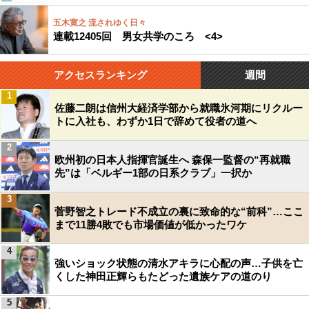
五木寛之 流されゆく日々
連載12405回 男女共学のころ <4>
アクセスランキング
週間
1
佐藤二朗は信州大経済学部から就職氷河期にリクルー
トに入社も、わずか1日で辞めて役者の道へ
2
欧州初の日本人指揮官誕生へ 森保一監督の“再就職
先”は「ベルギー1部の日系クラブ」一択か
3
菅野智之トレード不成立の裏に致命的な“前科”…ここ
まで11勝4敗でも市場価値が低かったワケ
4
強いショック状態の清水アキラに心配の声…子供を亡
くした神田正輝らもたどった遺族ケアの道のり
5