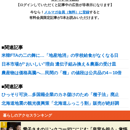
【ログインしていただくと記事中の広告が非表示になります】
今なら！
メルマガ会員（無料）に登録
すると
有料会員限定記事が3本お読みいただけます。
■関連記事
米韓FTAの二の舞に…「地産地消」の学校給食がなくなる日
日本市場が“おいしい”理由 遺伝子組み換え＆農薬の受け皿
農産物は価格高騰へ…民間の「種」の値段は公共品の4～10倍
■関連記事
ひっそり可決…多国籍企業のカネ儲けのため「種子法」廃止
北海道地震の観光復興策「北海道ふっこう割」販売が絶好調
暮らしのアクセスランキング
1
愛子さまのリンクコーデににじむ「皇室を担う」覚悟