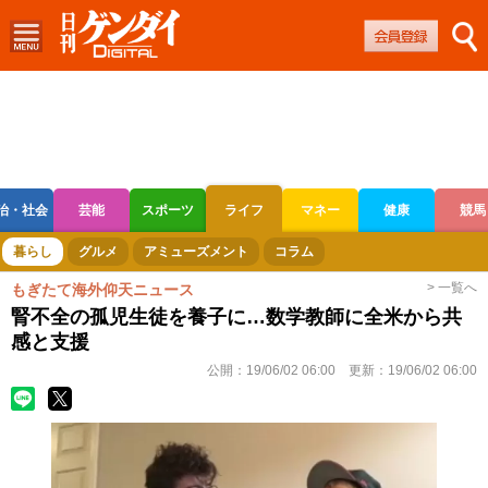
治・社会
芸能
スポーツ
ライフ
マネー
健康
競馬
ボートレース
競輪
オートレース
暮らし
グルメ
アミューズメント
コラム
> 一覧へ
もぎたて海外仰天ニュース
腎不全の孤児生徒を養子に…数学教師に全米から共
感と支援
公開：
19/06/02 06:00
更新：
19/06/02 06:00