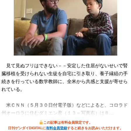
見て見ぬフリはできない－－安定した住居がないせいで腎
臓移植を受けられない生徒を自宅に引き取り、養子縁組の手
続きを行っている数学教師に、全米から共感と支援が寄せら
れている。
米ＣＮＮ（５月３０日付電子版）などによると、コロラド
州オーロラに住むダミエン君（１３＝写真右）は８…
この記事は有料会員限定です。
日刊ゲンダイDIGITALに
有料会員登録
すると続きをお読みいただけます。