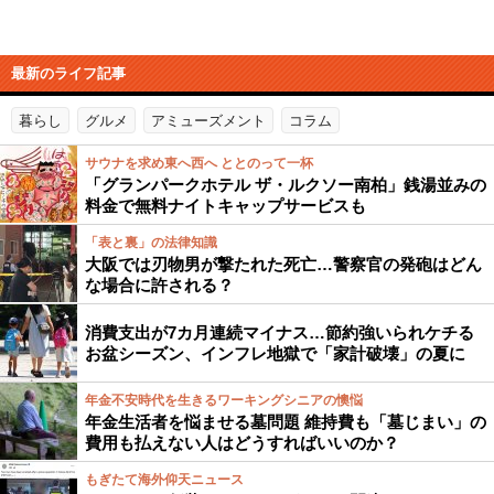
最新のライフ記事
暮らし
グルメ
アミューズメント
コラム
サウナを求め東へ西へ ととのって一杯
「グランパークホテル ザ・ルクソー南柏」銭湯並みの
料金で無料ナイトキャップサービスも
「表と裏」の法律知識
大阪では刃物男が撃たれた死亡…警察官の発砲はどん
な場合に許される？
消費支出が7カ月連続マイナス…節約強いられケチる
お盆シーズン、インフレ地獄で「家計破壊」の夏に
年金不安時代を生きるワーキングシニアの懊悩
年金生活者を悩ませる墓問題 維持費も「墓じまい」の
費用も払えない人はどうすればいいのか？
もぎたて海外仰天ニュース