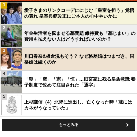
1
愛子さまのリンクコーデににじむ「皇室を担う」覚悟
の表れ 皇室典範改正にご本人の心中やいかに
2
年金生活者を悩ませる墓問題 維持費も「墓じまい」の
費用も払えない人はどうすればいいのか？
3
川口春奈&板倉滉もそう？ なぜ格差婚はつまづき、同
格婚は続くのか
4
「朝」「彦」「憲」「恒」…旧宮家に残る皇族意識 養
子制度で改めて注目された「通字」
5
上杉謙信（4）北陸に進出し、亡くなった時「蔵には
カネがうなっていた」
もっとみる