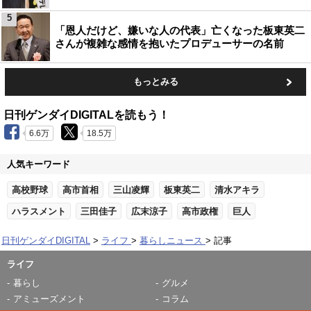
5
「恩人だけど、嫌いな人の代表」亡くなった板東英二
さんが複雑な感情を抱いたプロデューサーの名前
もっとみる
日刊ゲンダイDIGITALを読もう！
6.6万
18.5万
人気キーワード
高校野球
高市首相
三山凌輝
板東英二
清水アキラ
ハラスメント
三田佳子
広末涼子
高市政権
巨人
日刊ゲンダイDIGITAL
ライフ
暮らしニュース
記事
ライフ
暮らし
グルメ
アミューズメント
コラム