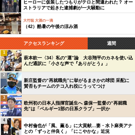
ヒーローに仮装したつもりがテロと間違われた？ オー
ストラリアで起きた逮捕劇が一大騒動に
大竹聡 大酒の一滴
（42）酷暑の午後の涼み酒
アクセスランキング
週間
1
萩本欽一〈34〉私の“運”論 大谷翔平のカネを使い込
んだ通訳に「小さな声で『ありがとう』」
2
新庄監督の“再就職先”に挙がるまさかの球団 采配に
賛否もチームのテコ入れ役にうってつけ
3
欧州初の日本人指揮官誕生へ 森保一監督の“再就職
先”は「ベルギー1部の日系クラブ」一択か
4
中村倫也が「風、薫る」に大貢献…妻・水卜麻美アナ
との「ずっと仲良く」「にこやかな」近況