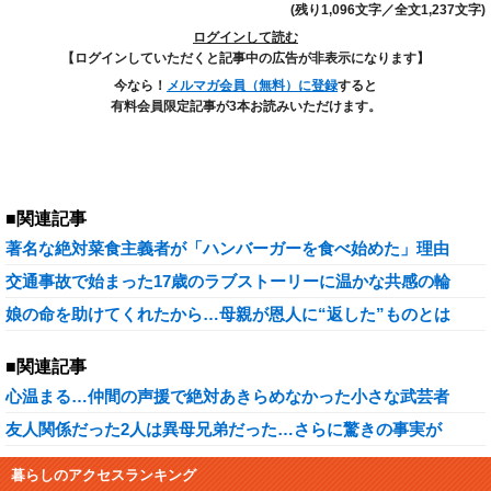
(残り1,096文字／全文1,237文字)
ログインして読む
【ログインしていただくと記事中の広告が非表示になります】
今なら！
メルマガ会員（無料）に登録
すると
有料会員限定記事が3本お読みいただけます。
■関連記事
著名な絶対菜食主義者が「ハンバーガーを食べ始めた」理由
交通事故で始まった17歳のラブストーリーに温かな共感の輪
娘の命を助けてくれたから…母親が恩人に“返した”ものとは
■関連記事
心温まる…仲間の声援で絶対あきらめなかった小さな武芸者
友人関係だった2人は異母兄弟だった…さらに驚きの事実が
暮らしのアクセスランキング